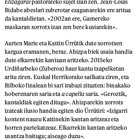
Elizagarai
pastoraleko sujet izan zen. Jean-Louis
Bidabe abeslari zuberotar ezagunarekin ere aritua
da kantaldietan. «2002an ere, Gamereko
maskaran xorrotx izan zen bere kusiarekin».
Aurten Marie eta Kattin Ürrütik dute xorrotxen
kargua eramanen, beraz. Ahizpa biek usaia handia
dute elkarrekin kantuan aritzeko. 2015eko
Urdiñarbeko (Zuberoa) haur kantu txapelketan
aritu ziren. Euskal Herrikorako sailkatu ziren, eta
Bilboko finalean bi sari irabazi zituzten: binakako
hoberenaren saria eta
a capella
saria. «Geroztik,
kantaldiak egiten ditugu». Ahizparekin xorrotx
izateak ilusio handia egiten dio Ürrütiri: «Izigarri
kontent nauzu Kattinekin kantan aritzeaz eta
horren partekatzeaz. Elkarrekin kantan aritzeko
usantza baitugu; aiseago duzu».