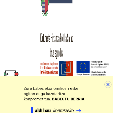
Zure babes ekonomikoari esker
egiten dugu kazetaritza
konprometitua.
BABESTU
BERRIA