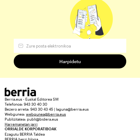
Berria.eus - Euskal Editorea SM
Telefonoa: 943 30 40 30
Bezero arreta: 943 30 43 45 | laguna@berria.eus
Webgunea:
webgunea@berria.eus
Publizitatea:
publi@bidera.eus
Harremanetan jarri
ORRIALDE KORPORATIBOAK
Ezagutu BERRIA Taldea
BERRIA berri bloga