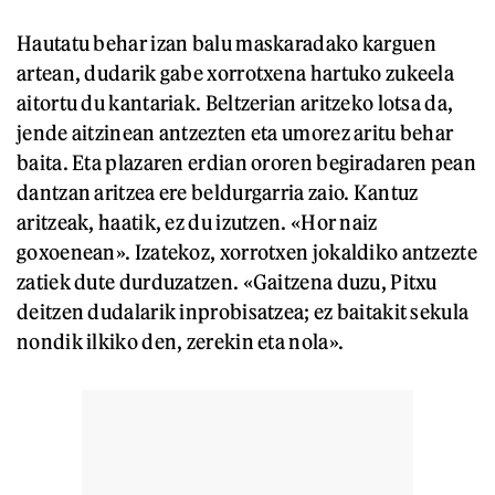
Hautatu behar izan balu maskaradako karguen
artean, dudarik gabe xorrotxena hartuko zukeela
aitortu du kantariak. Beltzerian aritzeko lotsa da,
jende aitzinean antzezten eta umorez aritu behar
baita. Eta plazaren erdian ororen begiradaren pean
dantzan aritzea ere beldurgarria zaio. Kantuz
aritzeak, haatik, ez du izutzen. «Hor naiz
goxoenean». Izatekoz, xorrotxen jokaldiko antzezte
zatiek dute durduzatzen. «Gaitzena duzu, Pitxu
deitzen dudalarik inprobisatzea; ez baitakit sekula
nondik ilkiko den, zerekin eta nola».