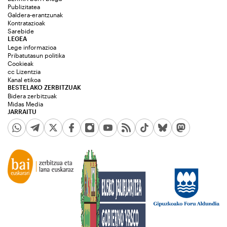
Publizitatea
Galdera-erantzunak
Kontratazioak
Sarebide
LEGEA
Lege informazioa
Pribatutasun politika
Cookieak
cc Lizentzia
Kanal etikoa
BESTELAKO ZERBITZUAK
Bidera zerbitzuak
Midas Media
JARRAITU