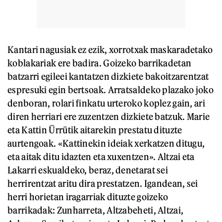
Kantari nagusiak ez ezik, xorrotxak maskaradetako
koblakariak ere badira. Goizeko barrikadetan
batzarri egileei kantatzen dizkiete bakoitzarentzat
espresuki egin bertsoak. Arratsaldeko plazako joko
denboran, rolari finkatu urteroko koplez gain, ari
diren herriari ere zuzentzen dizkiete batzuk. Marie
eta Kattin Ürrütik aitarekin prestatu dituzte
aurtengoak. «Kattinekin ideiak xerkatzen ditugu,
eta aitak ditu idazten eta xuxentzen». Altzai eta
Lakarri eskualdeko, beraz, denetarat sei
herrirentzat aritu dira prestatzen. Igandean, sei
herri horietan iragarriak dituzte goizeko
barrikadak: Zunharreta, Altzabeheti, Altzai,