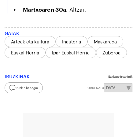
Martxoaren 30a.
Altzai.
GAIAK
Arteak eta kultura
Inauteria
Maskarada
Euskal Herria
Ipar Euskal Herria
Zuberoa
IRUZKINAK
Ez dago iruzkinik
Iruzkin bat egin
ORDENATU