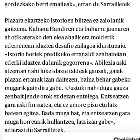
gordezkako berri emaileak», erran du Sarrailletek.
Plazara ekartzeko istorioen biltzea ez zaio lanik
gaitzena. Kabana Handiren eta buhame jaunaren
ahotik aterako den elea ahalik eta molderik
ederrenean idaztea desafio zailagoa iduritu zaio.
«Istorio horiek predikuko erranaldi zenbaitetan
ederki idaztea da lanik gogorrena». Abilezia aski
atzeman nahi luke idazte taldeak gauzak, gaiak
plazan erranak izan daitezen, baina behar gabeko
mugarik gainditu gabe. «Justuki nahi dugu gauza
zenbait jende orok ez dezan entelega. Entseatzen
gara aski fin izatea, eta ez umore pisu eta latz
batean egitea. Bada muga bat, eta entseatzen gara
muga horretarik hullantzea, latz izan gabe»,
adierazi du Sarrailletek.