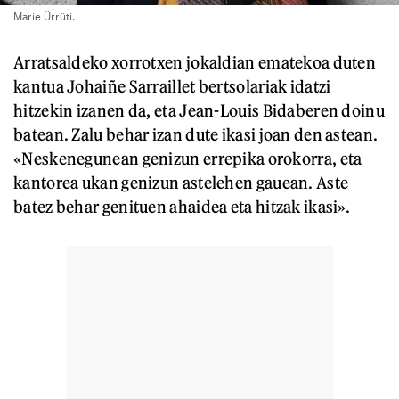
Marie Ürrüti.
Arratsaldeko xorrotxen jokaldian ematekoa duten
kantua Johaiñe Sarraillet bertsolariak idatzi
hitzekin izanen da, eta Jean-Louis Bidaberen doinu
batean. Zalu behar izan dute ikasi joan den astean.
«Neskenegunean genizun errepika orokorra, eta
kantorea ukan genizun astelehen gauean. Aste
batez behar genituen ahaidea eta hitzak ikasi».