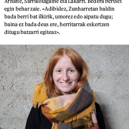
Arhane, Sarrikotagaine eta Lakarri. Bedera bertset
egin behar zaie. «Adibidez, Zunharretan baldin
bada berri bat ilkirik, umorez edo aipatu dugu;
baina ez bada deus ere, herritarrak eskertzen
ditugu batzarri egiteaz».