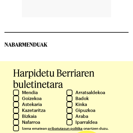
NABARMENDUAK
Harpidetu Berriaren
buletinetara
Mendia
Arratsaldekoa
Goizekoa
Badok
Astekaria
Kinka
Kazetaritza
Gipuzkoa
Bizkaia
Araba
Nafarroa
Iparraldea
Izena ematean
pribatutasun politika
onartzen duzu.