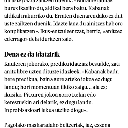
du uste jokoa zailtzen duenik. «Buhame jaunak
buruz ikasiko du, aldikal bera baitu. Kabanak
aldikal irakurriko du. Erraten duenarendako ez dut
uste zailtzen duenik. Idazte lana du ainitzez haboro
konplikatzen». Ikus-entzuleentzat, berriz, «anitzez
ederrago» dela iduritzen zaio.
Dena ez da idatzirik
Kauteren jokorako, prediku idatziaz bestalde, zati
anitz libre uzten dituzte idazleek. «Kabanak badu
bere predikua, baina gure arteko jokoa ez dugu
landu; hori momentuan ilkiko zaigu... ala ez;
ikusiko. Pitxuren jokoa xorrotxekin edo
kerestuekin ari delarik, ez dugu landu.
Inprobisazioari lekua utziko diogu».
Pagolako maskaradako beltzeriak, iaz, eszena