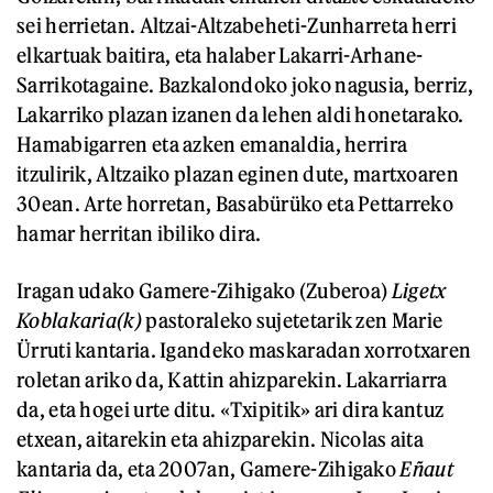
sei herrietan. Altzai-Altzabeheti-Zunharreta herri
elkartuak baitira, eta halaber Lakarri-Arhane-
Sarrikotagaine. Bazkalondoko joko nagusia, berriz,
Lakarriko plazan izanen da lehen aldi honetarako.
Hamabigarren eta azken emanaldia, herrira
itzulirik, Altzaiko plazan eginen dute, martxoaren
30ean. Arte horretan, Basabürüko eta Pettarreko
hamar herritan ibiliko dira.
Iragan udako Gamere-Zihigako (Zuberoa)
Ligetx
Koblakaria(k)
pastoraleko sujetetarik zen Marie
Ürruti kantaria. Igandeko maskaradan xorrotxaren
roletan ariko da, Kattin ahizparekin. Lakarriarra
da, eta hogei urte ditu. «Txipitik» ari dira kantuz
etxean, aitarekin eta ahizparekin. Nicolas aita
kantaria da, eta 2007an, Gamere-Zihigako
Eñaut