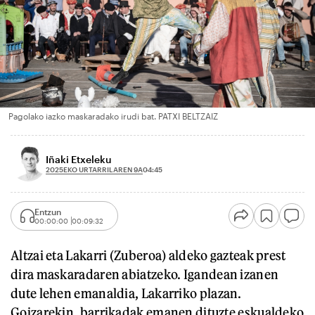
Pagolako iazko maskaradako irudi bat. PATXI BELTZAIZ
Iñaki Etxeleku
2025EKO URTARRILAREN 9A
04:45
Entzun
00:00:00
00:09:32
Altzai eta Lakarri (Zuberoa) aldeko gazteak prest
dira maskaradaren abiatzeko. Igandean izanen
dute lehen emanaldia, Lakarriko plazan.
Goizarekin, barrikadak emanen dituzte eskualdeko