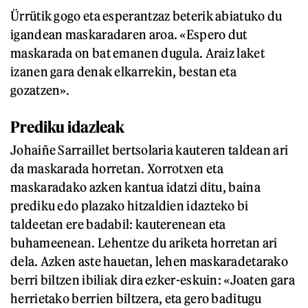
Ürrütik gogo eta esperantzaz beterik abiatuko du
igandean maskaradaren aroa. «Espero dut
maskarada on bat emanen dugula. Araiz laket
izanen gara denak elkarrekin, bestan eta
gozatzen».
Prediku idazleak
Johaiñe Sarraillet bertsolaria kauteren taldean ari
da maskarada horretan. Xorrotxen eta
maskaradako azken kantua idatzi ditu, baina
prediku edo plazako hitzaldien idazteko bi
taldeetan ere badabil: kauterenean eta
buhameenean. Lehentze du ariketa horretan ari
dela. Azken aste hauetan, lehen maskaradetarako
berri biltzen ibiliak dira ezker-eskuin: «Joaten gara
herrietako berrien biltzera, eta gero baditugu