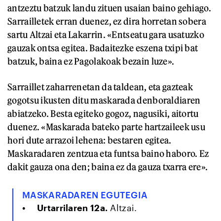
antzeztu batzuk landu zituen usaian baino gehiago.
Sarrailletek erran duenez, ez dira horretan sobera
sartu Altzai eta Lakarrin. «Entseatu gara usatuzko
gauzak ontsa egitea. Badaitezke eszena txipi bat
batzuk, baina ez Pagolakoak bezain luze».
Sarraillet zaharrenetan da taldean, eta gazteak
gogotsu ikusten ditu maskarada denboraldiaren
abiatzeko. Besta egiteko gogoz, nagusiki, aitortu
duenez. «Maskarada bateko parte hartzaileek usu
hori dute arrazoi lehena: bestaren egitea.
Maskaradaren zentzua eta funtsa baino haboro. Ez
dakit gauza ona den; baina ez da gauza txarra ere».
MASKARADAREN EGUTEGIA
Urtarrilaren 12a.
Altzai.