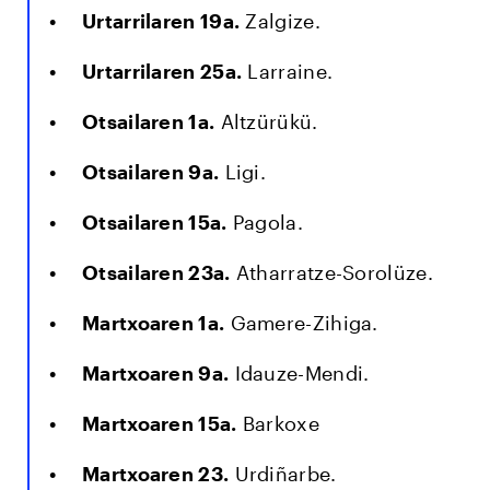
Urtarrilaren 19a.
Zalgize.
Urtarrilaren 25a.
Larraine.
Otsailaren 1a.
Altzürükü.
Otsailaren 9a.
Ligi.
Otsailaren 15a.
Pagola.
Otsailaren 23a.
Atharratze-Sorolüze.
Martxoaren 1a.
Gamere-Zihiga.
Martxoaren 9a.
Idauze-Mendi.
Martxoaren 15a.
Barkoxe
Martxoaren 23.
Urdiñarbe.