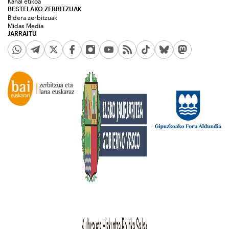
Kanal etikoa
BESTELAKO ZERBITZUAK
Bidera zerbitzuak
Midas Media
JARRAITU