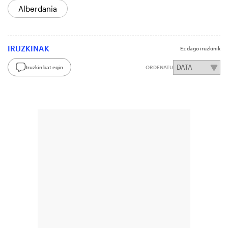
Alberdania
IRUZKINAK
Ez dago iruzkinik
Iruzkin bat egin
ORDENATU