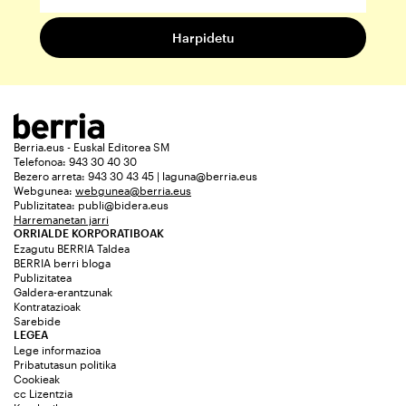
Berria.eus - Euskal Editorea SM
Telefonoa: 943 30 40 30
Bezero arreta: 943 30 43 45 | laguna@berria.eus
Webgunea:
webgunea@berria.eus
Publizitatea:
publi@bidera.eus
Harremanetan jarri
ORRIALDE KORPORATIBOAK
Ezagutu BERRIA Taldea
BERRIA berri bloga
Publizitatea
Galdera-erantzunak
Kontratazioak
Sarebide
LEGEA
Lege informazioa
Pribatutasun politika
Cookieak
cc Lizentzia