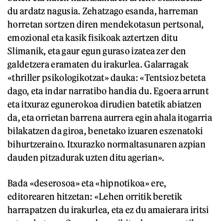
du ardatz nagusia. Zehatzago esanda, harreman
horretan sortzen diren mendekotasun pertsonal,
emozional eta kasik fisikoak aztertzen ditu
Slimanik, eta gaur egun guraso izatea zer den
galdetzera eramaten du irakurlea. Galarragak
«thriller psikologikotzat» dauka: «Tentsioz beteta
dago, eta indar narratibo handia du. Egoera arrunt
eta itxuraz egunerokoa dirudien batetik abiatzen
da, eta orrietan barrena aurrera egin ahala itogarria
bilakatzen da giroa, benetako izuaren eszenatoki
bihurtzeraino. Itxurazko normaltasunaren azpian
dauden pitzadurak uzten ditu agerian».
Bada «deserosoa» eta «hipnotikoa» ere,
editorearen hitzetan: «Lehen orritik beretik
harrapatzen du irakurlea, eta ez du amaierara iritsi