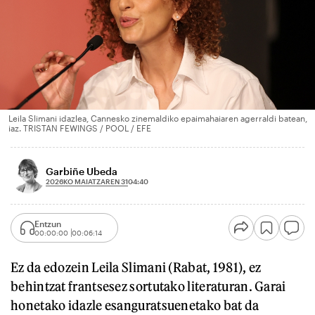
Leila Slimani idazlea, Cannesko zinemaldiko epaimahaiaren agerraldi batean,
iaz. TRISTAN FEWINGS / POOL / EFE
Garbiñe Ubeda
2026KO MAIATZAREN 31
04:40
Entzun
00:00:00
00:06:14
Ez da edozein Leila Slimani (Rabat, 1981), ez
behintzat frantsesez sortutako literaturan. Garai
honetako idazle esanguratsuenetako bat da