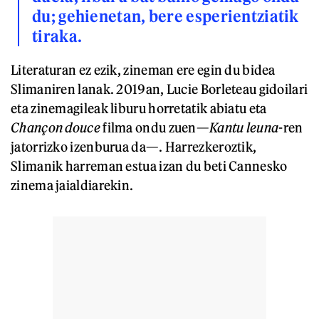
du; gehienetan, bere esperientziatik
tiraka.
Literaturan ez ezik, zineman ere egin du bidea
Slimaniren lanak. 2019an, Lucie Borleteau gidoilari
eta zinemagileak liburu horretatik abiatu eta
Chançon douce
filma ondu zuen—
Kantu leuna
-ren
jatorrizko izenburua da—. Harrezkeroztik,
Slimanik harreman estua izan du beti Cannesko
zinema jaialdiarekin.