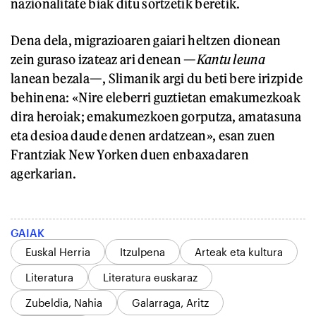
nazionalitate biak ditu sortzetik beretik.
Dena dela, migrazioaren gaiari heltzen dionean
zein guraso izateaz ari denean —
Kantu leuna
lanean bezala—, Slimanik argi du beti bere irizpide
behinena: «Nire eleberri guztietan emakumezkoak
dira heroiak; emakumezkoen gorputza, amatasuna
eta desioa daude denen ardatzean», esan zuen
Frantziak New Yorken duen enbaxadaren
agerkarian.
GAIAK
Euskal Herria
Itzulpena
Arteak eta kultura
Literatura
Literatura euskaraz
Zubeldia, Nahia
Galarraga, Aritz