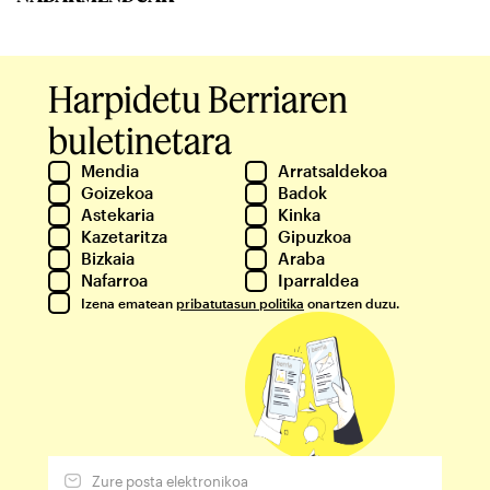
Harpidetu Berriaren
buletinetara
Mendia
Arratsaldekoa
Goizekoa
Badok
Astekaria
Kinka
Kazetaritza
Gipuzkoa
Bizkaia
Araba
Nafarroa
Iparraldea
Izena ematean
pribatutasun politika
onartzen duzu.