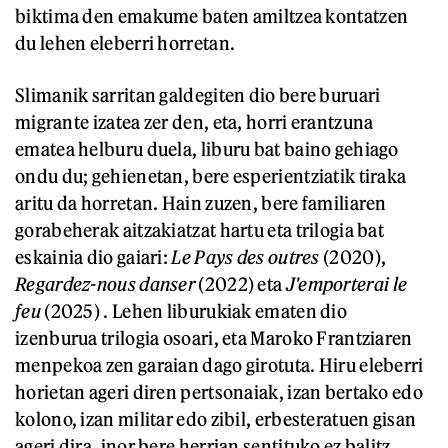
biktima den emakume baten amiltzea kontatzen
du lehen eleberri horretan.
Slimanik sarritan galdegiten dio bere buruari
migrante izatea zer den, eta, horri erantzuna
ematea helburu duela, liburu bat baino gehiago
ondu du; gehienetan, bere esperientziatik tiraka
aritu da horretan. Hain zuzen, bere familiaren
gorabeherak aitzakiatzat hartu eta trilogia bat
eskainia dio gaiari:
Le Pays des outres
(2020),
Regardez-nous danser
(2022) eta
J'emporterai le
feu
(2025) . Lehen liburukiak ematen dio
izenburua trilogia osoari, eta Maroko Frantziaren
menpekoa zen garaian dago girotuta. Hiru eleberri
horietan ageri diren pertsonaiak, izan bertako edo
kolono, izan militar edo zibil, erbesteratuen gisan
ageri dira, inor bere herrian sentituko ez balitz