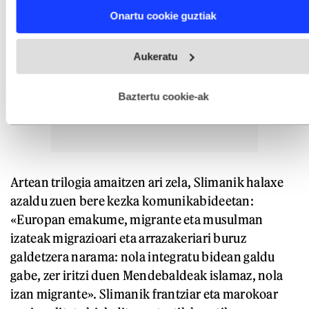
Find out more about how your personal data is processed
Onartu cookie guztiak
and set your preferences in the
details section
.
Webgune honek cookie propioak eta hirugarrenen cookie-
Aukeratu
fitxategiak erabiltzen ditu. Zure esperientzia eta zerbitzuak
hobetzeko asmoz, cookie teknologiaz baliatzen gara. Ohar
hau onartuz gero, teknologia hori erabiltzeko baimen
esplizitua ematen diguzu.
Gehiago irakurri
Baztertu cookie-ak
Artean trilogia amaitzen ari zela, Slimanik halaxe
azaldu zuen bere kezka komunikabideetan:
«Europan emakume, migrante eta musulman
izateak migrazioari eta arrazakeriari buruz
galdetzera narama: nola integratu bidean galdu
gabe, zer iritzi duen Mendebaldeak islamaz, nola
izan migrante». Slimanik frantziar eta marokoar