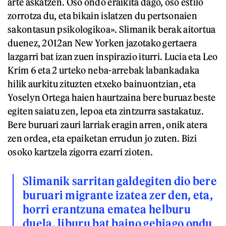
arte askatzen. Oso ondo eraikita dago, oso estilo
zorrotza du, eta bikain islatzen du pertsonaien
sakontasun psikologikoa». Slimanik berak aitortua
duenez, 2012an New Yorken jazotako gertaera
lazgarri bat izan zuen inspirazio iturri. Lucia eta Leo
Krim 6 eta 2 urteko neba-arrebak labankadaka
hilik aurkitu zituzten etxeko bainuontzian, eta
Yoselyn Ortega haien haurtzaina bere buruaz beste
egiten saiatu zen, lepoa eta zintzurra sastakatuz.
Bere buruari zauri larriak eragin arren, onik atera
zen ordea, eta epaiketan errudun jo zuten. Bizi
osoko kartzela zigorra ezarri zioten.
Slimanik sarritan galdegiten dio bere
buruari migrante izatea zer den, eta,
horri erantzuna ematea helburu
duela, liburu bat baino gehiago ondu