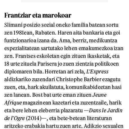
Frantziar eta marokoar
Slimani posizio sozial oneko familia batean sortu
zen 1981ean, Rabaten. Haren aita bankaria eta goi
funtzionarioa izana da. Ama, berriz, medikuntza
espezialitatean sartutako lehen emakumezkoa izan
zen. Frantses eskoletan egin zituen ikasketak, eta
18 urte zituela Parisera jo zuen zientzia politikoen
diplomaren bila. Horretan ari zela,
L'Express
aldizkariko zuzendari Christophe Barbier ezagutu
zuen, eta, hark akuilatuta, komunikabideetan hasi
zen lanean. Bost bat urte eman zituen
Jeune
Afrique
magazinean kazetari eta zuzentzaile, harik
eta bere lehen eleberria plazaratu —
Dans le Jardin
de l'Ogre
(2014)—, eta bete-betean literaturan
aritzeko erabakia hartu zuen arte. Adikzio sexualen