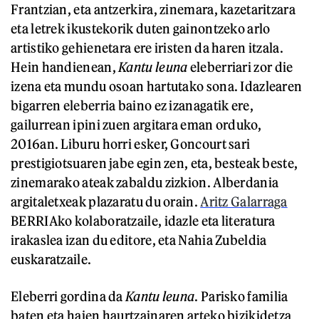
Frantzian, eta antzerkira, zinemara, kazetaritzara
eta letrek ikustekorik duten gainontzeko arlo
artistiko gehienetara ere iristen da haren itzala.
Hein handienean,
Kantu leuna
eleberriari zor die
izena eta mundu osoan hartutako sona. Idazlearen
bigarren eleberria baino ez izanagatik ere,
gailurrean ipini zuen argitara eman orduko,
2016an. Liburu horri esker, Goncourt sari
prestigiotsuaren jabe egin zen, eta, besteak beste,
zinemarako ateak zabaldu zizkion. Alberdania
argitaletxeak plazaratu du orain.
Aritz Galarraga
BERRIAko kolaboratzaile, idazle eta literatura
irakaslea izan du editore, eta Nahia Zubeldia
euskaratzaile.
Eleberri gordina da
Kantu leuna
. Parisko familia
baten eta haien haurtzainaren arteko bizikidetza