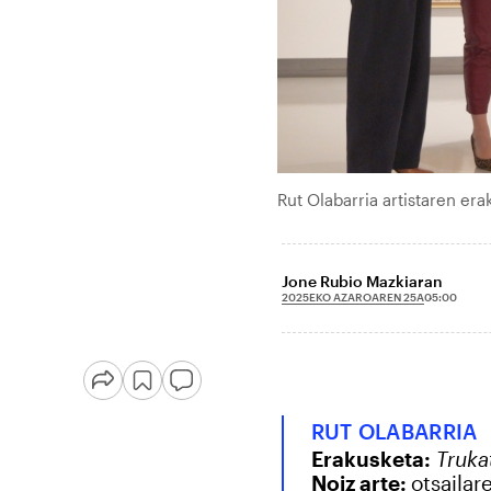
Rut Olabarria artistaren e
Jone Rubio Mazkiaran
2025EKO AZAROAREN 25A
05:00
RUT OLABARRIA
Erakusketa:
Truka
Noiz arte:
otsailar