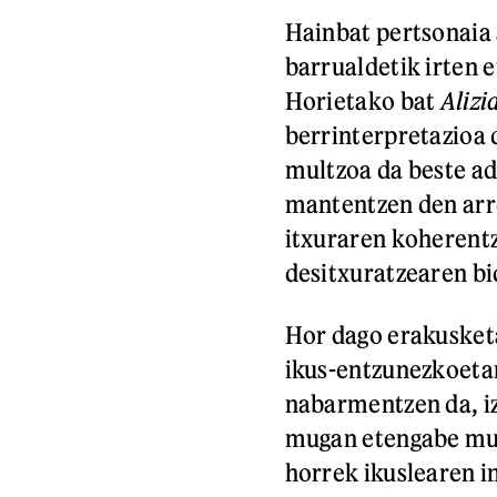
Hainbat pertsonaia 
barrualdetik irten 
Horietako bat
Alizi
berrinterpretazioa
multzoa da beste ad
mantentzen den arre
itxuraren koherentz
desitxuratzearen bi
Hor dago erakusketa
ikus-entzunezkoetan
nabarmentzen da, iz
mugan etengabe mugi
horrek ikuslearen i