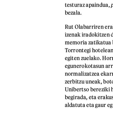
testuraz apaindua,
bezala.
Rut Olabarriren er
izenak iradokitzen 
memoria zatikatua b
Torrontegi hotelean
egiten zuelako. Hor
egunerokotasun arru
normalizatzea ekarr
zerbitzu uneak, bot
Unibertso bereziki
begirada, eta erakus
aldatuta eta gaur eg