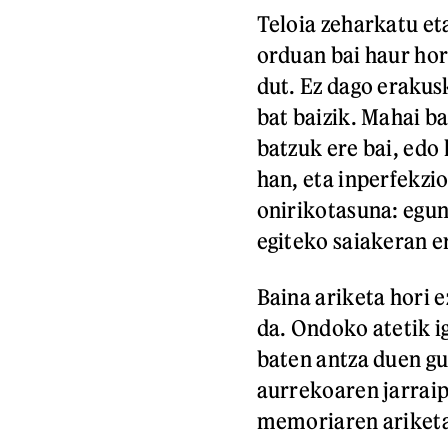
Teloia zeharkatu et
orduan bai haur hor
dut. Ez dago erakus
bat baizik. Mahai ba
batzuk ere bai, edo 
han, eta inperfekzi
onirikotasuna: egu
egiteko saiakeran e
Baina ariketa hori e
da. Ondoko atetik i
baten antza duen gu
aurrekoaren jarraip
memoriaren ariketa 