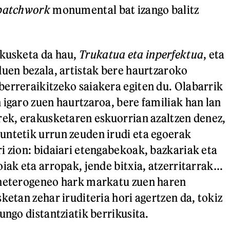
patchwork
monumental bat izango balitz
akusketa da hau,
Trukatua eta inperfektua
, eta
duen bezala, artistak bere haurtzaroko
erreraikitzeko saiakera egiten du. Olabarrik
 igaro zuen haurtzaroa, bere familiak han lan
rek, erakusketaren eskuorrian azaltzen denez,
ntetik urrun zeuden irudi eta egoerak
i zion: bidaiari etengabekoak, bazkariak eta
oiak eta arropak, jende bitxia, atzerritarrak…
 heterogeneo hark markatu zuen haren
ketan zehar iruditeria hori agertzen da, tokiz
ungo distantziatik berrikusita.