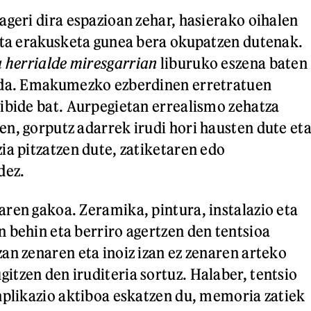
ageri dira espazioan zehar, hasierako oihalen
eta erakusketa gunea bera okupatzen dutenak.
a herrialde miresgarrian
liburuko eszena baten
 da. Emakumezko ezberdinen erretratuen
ibide bat. Aurpegietan errealismo zehatza
n, gorputz adarrek irudi hori hausten dute et
ia pitzatzen dute, zatiketaren edo
dez.
ren gakoa. Zeramika, pintura, instalazio eta
 behin eta berriro agertzen den tentsioa
an zenaren eta inoiz izan ez zenaren arteko
tzen den iruditeria sortuz. Halaber, tentsio
nplikazio aktiboa eskatzen du, memoria zatiek