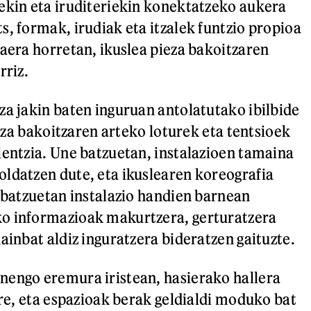
ekin eta iruditeriekin konektatzeko aukera
s, formak, irudiak eta itzalek funtzio propioa
kaera horretan, ikuslea pieza bakoitzaren
rriz.
za jakin baten inguruan antolatutako ibilbide
pieza bakoitzaren arteko loturek eta tentsioek
ientzia. Une batzuetan, instalazioen tamaina
ldatzen dute, eta ikuslearen koreografia
e batzuetan instalazio handien barnean
o informazioak makurtzera, gerturatzera
ainbat aldiz inguratzera bideratzen gaituzte.
nengo eremura iristean, hasierako hallera
ere, eta espazioak berak geldialdi moduko bat