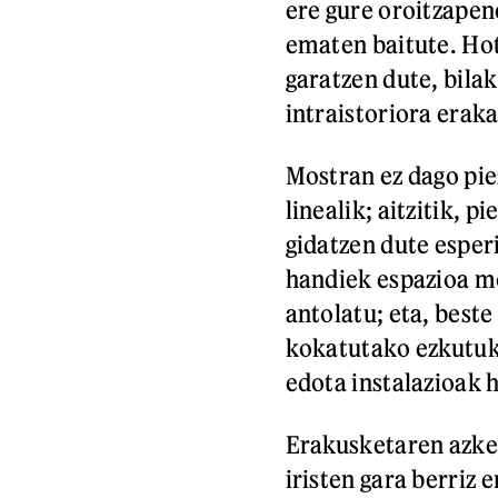
ere gure oroitzapen
ematen baitute. Hot
garatzen dute, bila
intraistoriora eraka
Mostran ez dago pie
linealik; aitzitik, 
gidatzen dute esper
handiek espazioa mo
antolatu; eta, best
kokatutako ezkutuk
edota instalazioak h
Erakusketaren azke
iristen gara berriz 