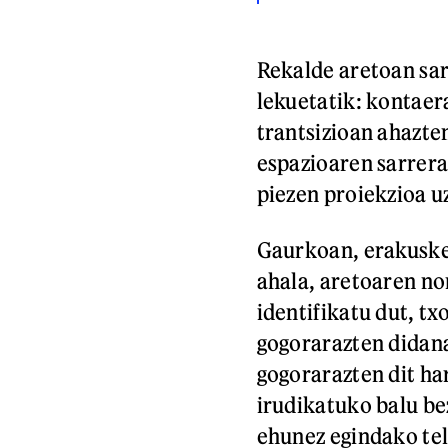
Rekalde aretoan sar
lekuetatik: kontaer
trantsizioan ahazte
espazioaren sarrera
piezen proiekzioa u
Gaurkoan, erakuske
ahala, aretoaren no
identifikatu dut, tx
gogorarazten didana
gogorarazten dit ha
irudikatuko balu be
ehunez egindako tel