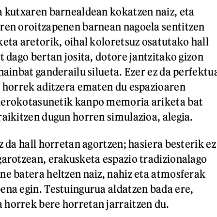
a kutxaren barnealdean kokatzen naiz, eta
ren oroitzapenen barnean nagoela sentitzen
keta aretorik, oihal koloretsuz osatutako hall
t dago bertan josita, dotore jantzitako gizon
hainbat ganderailu silueta. Ezer ez da perfektu
o horrek aditzera ematen du espazioaren
nerokotasunetik kanpo memoria ariketa bat
raikitzen dugun horren simulazioa, alegia.
z da hall horretan agortzen; hasiera besterik ez
garotzean, erakusketa espazio tradizionalago
ne batera heltzen naiz, nahiz eta atmosferak
ena egin. Testuingurua aldatzen bada ere,
horrek bere horretan jarraitzen du.