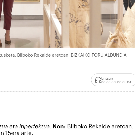
rakusketa, Bilboko Rekalde aretoan. BIZKAIKO FORU ALDUNDIA
Entzun
00:00:00
00:05:04
tua eta inperfektua
.
Non:
Bilboko Rekalde aretoan.
en 15era arte.