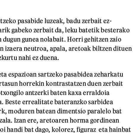
tzeko pasabide luzeak, badu zerbait ez-
arik gabeko zerbait da, leku batetik besterako
n dugun gunea nolabait. Horri gehitzen zaio
n izaera neutroa, apala, aretoak biltzen dituen
zkurtu nahi ez duena.
ta espazioan sartzeko pasabidea zeharkatu
rtasun horrekin kontrastatzen duen zerbait
otxongilo antzerki baten kaxa erraldoia
. Beste errealitate bateranzko sarbidea
rk, moduren batean dimentsio paralelo bat
zala. Izan ere, aretoaren horma gordinean
oi handi bat dago, kolorez, figuraz eta hainbat