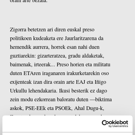
orain arte bezala.
Zigorra betetzen ari diren euskal preso
politikoen kudeaketa ere Jaurlaritzarena da
hemendik aurrera, horrek esan nahi duen
guztiarekin: gizarteratzea, gradu aldaketak,
baimenak, irteerak... Preso horien eta militatu
duten ETAren iraganaren irakurketarekin oso
exijenteak izan dira orain arte EAJ eta Iñigo
Urkullu lehendakaria. Ikusi besterik ez dago
zein modu ezkorrean baloratu duten —biktima
askok, PSE-EEk eta PSOEk, Ahal Dugu-k,
Zapaterok... ez bezala—; astelehenean ezker
independentistak egin zuen adierazpena. «Ez
zen beharrezkoa», Urkullu lehendakariaren