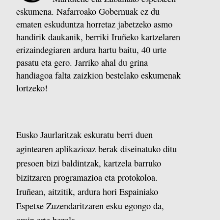
eskumena. Nafarroako Gobernuak ez du
ematen eskuduntza horretaz jabetzeko asmo
handirik daukanik, berriki Iruñeko kartzelaren
erizaindegiaren ardura hartu baitu, 40 urte
pasatu eta gero. Jarriko ahal du grina
handiagoa falta zaizkion bestelako eskumenak
lortzeko!
Eusko Jaurlaritzak eskuratu berri duen
agintearen aplikazioaz berak diseinatuko ditu
presoen bizi baldintzak, kartzela barruko
bizitzaren programazioa eta protokoloa.
Iruñean, aitzitik, ardura hori Espainiako
Espetxe Zuzendaritzaren esku egongo da,