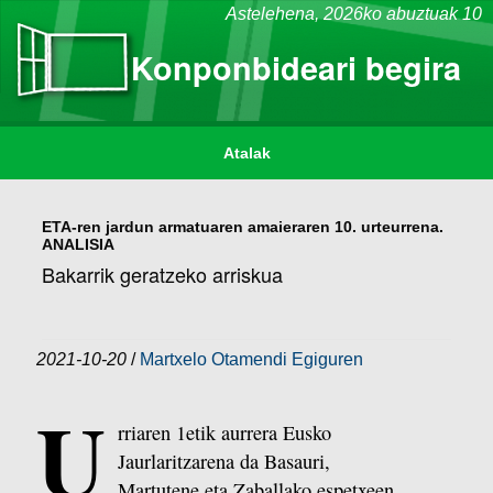
Astelehena,
2026ko abuztuak 10
Konponbideari begira
Atalak
ETA-ren jardun armatuaren amaieraren 10. urteurrena.
ANALISIA
Bakarrik geratzeko arriskua
2021-10-20
/
Martxelo Otamendi Egiguren
U
rriaren 1etik aurrera Eusko
Jaurlaritzarena da Basauri,
Martutene eta Zaballako espetxeen