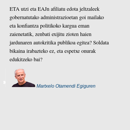
ETA utzi eta EAJn afiliatu edota jeltzaleek
gobernatutako administrazioetan goi mailako
eta konfiantza politikoko kargua eman
zaienetatik, zenbati exijitu zioten haien
jardunaren autokritika publikoa egitea? Soldata
bikaina irabazteko ez, eta espetxe onurak
edukitzeko bai?
Martxelo Otamendi Egiguren