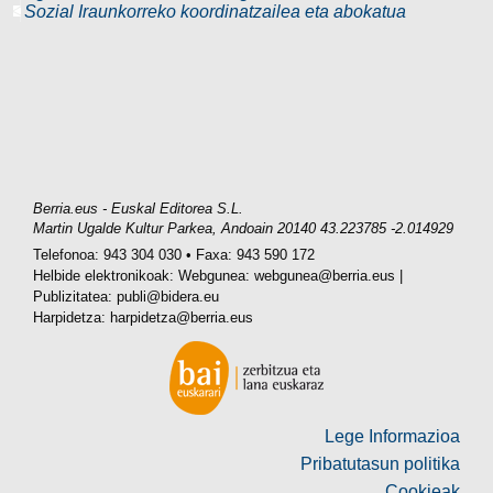
Sozial Iraunkorreko koordinatzailea eta abokatua
Berria.eus
-
Euskal Editorea S.L.
Martin Ugalde Kultur Parkea
,
Andoain
20140
43.223785
-2.014929
Telefonoa:
943 304 030
•
Faxa:
943 590 172
Helbide elektronikoak: Webgunea:
webgunea@berria.eus
|
Publizitatea:
publi@bidera.eu
Harpidetza:
harpidetza@berria.eus
Lege Informazioa
Pribatutasun politika
Cookieak