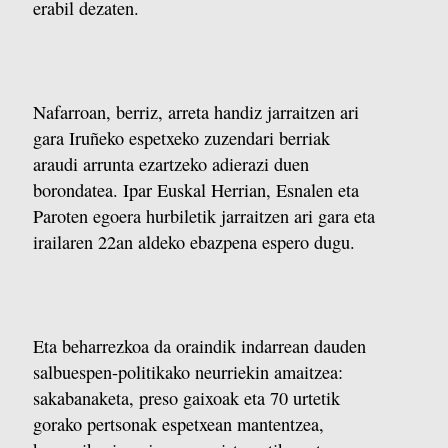
erabil dezaten.
Nafarroan, berriz, arreta handiz jarraitzen ari
gara Iruñeko espetxeko zuzendari berriak
araudi arrunta ezartzeko adierazi duen
borondatea. Ipar Euskal Herrian, Esnalen eta
Paroten egoera hurbiletik jarraitzen ari gara eta
irailaren 22an aldeko ebazpena espero dugu.
Eta beharrezkoa da oraindik indarrean dauden
salbuespen-politikako neurriekin amaitzea:
sakabanaketa, preso gaixoak eta 70 urtetik
gorako pertsonak espetxean mantentzea,