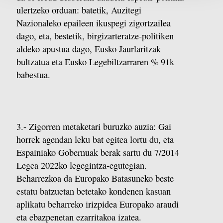
baliatzen gara. Ohar hau onartuz gero, teknologia hori
ulertzeko orduan: batetik, Auzitegi
erabiltzeko baimen esplizitua ematen diguzu.
Gehiago
Nazionaleko epaileen ikuspegi zigortzailea
irakurri
dago, eta, bestetik, birgizarteratze-politiken
aldeko apustua dago, Eusko Jaurlaritzak
bultzatua eta Eusko Legebiltzarraren % 91k
babestua.
3.- Zigorren metaketari buruzko auzia: Gai
horrek agendan leku bat egitea lortu du, eta
Espainiako Gobernuak berak sartu du 7/2014
Legea 2022ko legegintza-egutegian.
Beharrezkoa da Europako Batasuneko beste
estatu batzuetan betetako kondenen kasuan
aplikatu beharreko irizpidea Europako araudi
eta ebazpenetan ezarritakoa izatea.