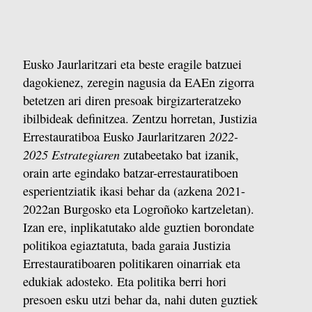
Eusko Jaurlaritzari eta beste eragile batzuei
dagokienez, zeregin nagusia da EAEn zigorra
betetzen ari diren presoak birgizarteratzeko
ibilbideak definitzea. Zentzu horretan, Justizia
2022-
Errestauratiboa Eusko Jaurlaritzaren
2025 Estrategiaren
zutabeetako bat izanik,
orain arte egindako batzar-errestauratiboen
esperientziatik ikasi behar da (azkena 2021-
2022an Burgosko eta Logroñoko kartzeletan).
Izan ere, inplikatutako alde guztien borondate
politikoa egiaztatuta, bada garaia Justizia
Errestauratiboaren politikaren oinarriak eta
edukiak adosteko. Eta politika berri hori
presoen esku utzi behar da, nahi duten guztiek