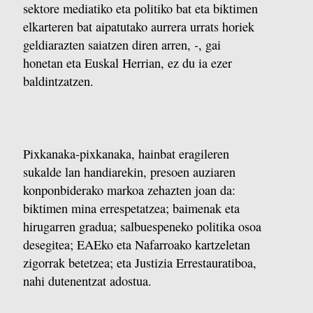
sektore mediatiko eta politiko bat eta biktimen
elkarteren bat aipatutako aurrera urrats horiek
-
geldiarazten saiatzen diren arren,
, gai
honetan eta Euskal Herrian, ez du ia ezer
baldintzatzen.
Pixkanaka-pixkanaka, hainbat eragileren
sukalde lan handiarekin, presoen auziaren
konponbiderako markoa zehazten joan da:
biktimen mina errespetatzea; baimenak eta
hirugarren gradua; salbuespeneko politika osoa
desegitea; EAEko eta Nafarroako kartzeletan
zigorrak betetzea; eta Justizia Errestauratiboa,
nahi dutenentzat adostua.