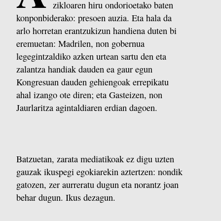
zikloaren hiru ondorioetako baten
konponbiderako: presoen auzia. Eta hala da
arlo horretan erantzukizun handiena duten bi
eremuetan: Madrilen, non gobernua
legegintzaldiko azken urtean sartu den eta
zalantza handiak dauden ea gaur egun
Kongresuan dauden gehiengoak errepikatu
ahal izango ote diren; eta Gasteizen, non
Jaurlaritza agintaldiaren erdian dagoen.
Batzuetan, zarata mediatikoak ez digu uzten
gauzak ikuspegi egokiarekin aztertzen: nondik
gatozen, zer aurreratu dugun eta norantz joan
behar dugun. Ikus dezagun.