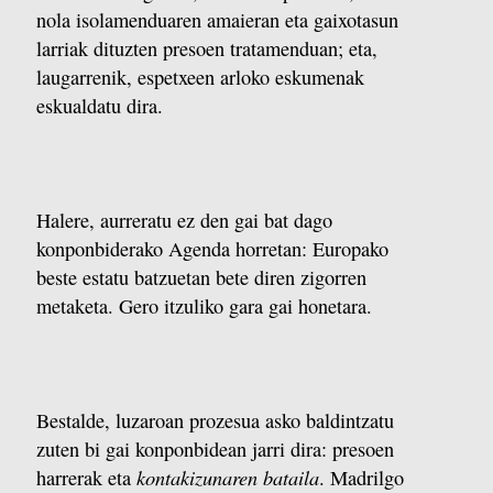
nola isolamenduaren amaieran eta gaixotasun
larriak dituzten presoen tratamenduan; eta,
laugarrenik, espetxeen arloko eskumenak
eskualdatu dira.
Halere, aurreratu ez den gai bat dago
konponbiderako Agenda horretan: Europako
beste estatu batzuetan bete diren zigorren
metaketa. Gero itzuliko gara gai honetara.
Bestalde, luzaroan prozesua asko baldintzatu
zuten bi gai konponbidean jarri dira: presoen
kontakizunaren bataila
harrerak eta
. Madrilgo