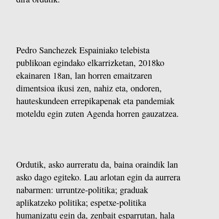
Pedro Sanchezek Espainiako telebista
publikoan egindako elkarrizketan, 2018ko
ekainaren 18an, lan horren emaitzaren
dimentsioa ikusi zen, nahiz eta, ondoren,
hauteskundeen errepikapenak eta pandemiak
moteldu egin zuten Agenda horren gauzatzea.
Ordutik, asko aurreratu da, baina oraindik lan
asko dago egiteko. Lau arlotan egin da aurrera
nabarmen: urruntze-politika; graduak
aplikatzeko politika; espetxe-politika
humanizatu egin da, zenbait esparrutan, hala