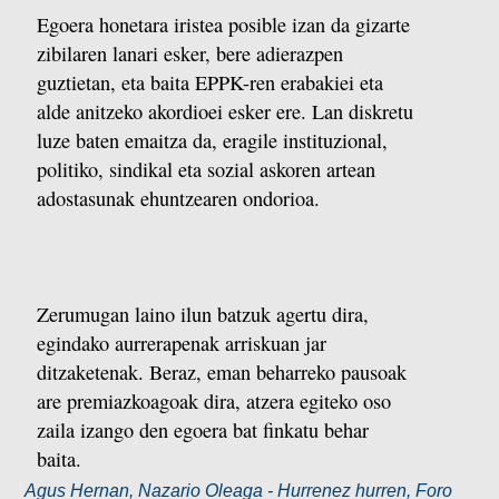
Egoera honetara iristea posible izan da gizarte
zibilaren lanari esker, bere adierazpen
guztietan, eta baita EPPK-ren erabakiei eta
alde anitzeko akordioei esker ere. Lan diskretu
luze baten emaitza da, eragile instituzional,
politiko, sindikal eta sozial askoren artean
adostasunak ehuntzearen ondorioa.
Zerumugan laino ilun batzuk agertu dira,
egindako aurrerapenak arriskuan jar
ditzaketenak. Beraz, eman beharreko pausoak
are premiazkoagoak dira, atzera egiteko oso
zaila izango den egoera bat finkatu behar
baita.
Agus Hernan, Nazario Oleaga - Hurrenez hurren, Foro