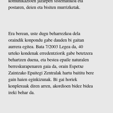
komunikazioen jazarpen sistematikoa eta
postaren, deien eta bisiten murrizketak.
Era berean, uste dugu beharrezkoa dela
oraindik konpondu gabe dauden bi gaitan
aurrera egitea. Bata 7/2003 Legea da, 40
urteko kondenak erredentziorik gabe betetzera
behartzen duena, eta bestea epaile naturalen
berreskurapenaren gaia da, orain Espetxe
Zaintzako Epaitegi Zentralak hartu baititu bere
gain haien eginkizunak. Bi gai horiek
konplexuak diren arren, akordioen bidez bidea
ireki behar da.