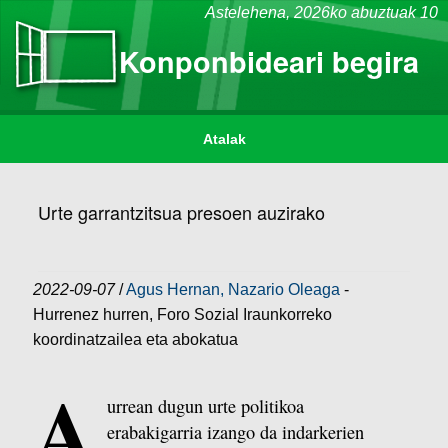
Astelehena,
2026ko abuztuak 10
Konponbideari begira
Atalak
Urte garrantzitsua presoen auzirako
2022-09-07
/
Agus Hernan, Nazario Oleaga
-
Hurrenez hurren, Foro Sozial Iraunkorreko
koordinatzailea eta abokatua
A
urrean dugun urte politikoa
erabakigarria izango da indarkerien