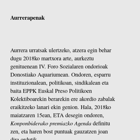
Aurrerapenak
Aurrera urratsak ulertzeko, atzera egin behar
dugu 2018ko martxora arte, aurkeztu
genituenean IV. Foro Sozialaren ondorioak
Donostiako Aquariumean. Ondoren, esparru
instituzionalean, politikoan, sindikalean eta
baita EPPK Euskal Preso Politikoen
Kolektiboarekin berarekin ere akordio zabalak
eraikitzeko lanari ekin genion. Hala, 2018ko
maiatzaren 15ean, ETA desegin ondoren,
Konponbiderako premiazko Agenda
definitu
zen, eta haren bost puntuak gauzatzen joan
dira ordutik.