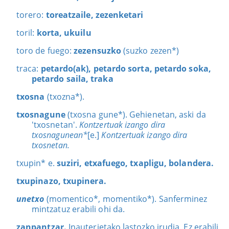
torero:
toreatzaile, zezenketari
toril:
korta, ukuilu
toro de fuego:
zezensuzko
(suzko zezen*)
traca:
petardo(ak), petardo sorta, petardo soka,
petardo saila, traka
txosna
(txozna*).
txosnagune
(txosna gune*). Gehienetan, aski da
'txosnetan'.
Kontzertuak izango dira
txosnagunean*
[e.]
Kontzertuak izango dira
txosnetan.
txupin* e.
suziri, etxafuego, txapligu, bolandera.
txupinazo, txupinera.
unetxo
(momentico*, momentiko*). Sanferminez
mintzatuz erabili ohi da.
zanpantzar.
Inauterietako lastozko irudia. Ez erabili