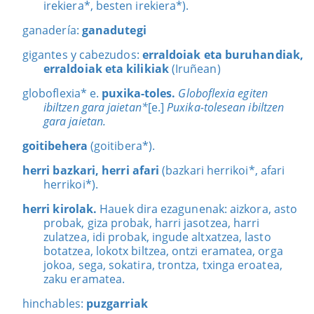
irekiera*, besten irekiera*).
ganadería:
ganadutegi
gigantes y cabezudos:
erraldoiak eta buruhandiak,
erraldoiak eta kilikiak
(Iruñean)
globoflexia* e.
puxika-toles.
Globoflexia egiten
ibiltzen gara jaietan*
[e.]
Puxika-tolesean ibiltzen
gara jaietan.
goitibehera
(goitibera*).
herri bazkari, herri afari
(bazkari herrikoi*, afari
herrikoi*).
herri kirolak.
Hauek dira ezagunenak: aizkora, asto
probak, giza probak, harri jasotzea, harri
zulatzea, idi probak, ingude altxatzea, lasto
botatzea, lokotx biltzea, ontzi eramatea, orga
jokoa, sega, sokatira, trontza, txinga eroatea,
zaku eramatea.
hinchables:
puzgarriak