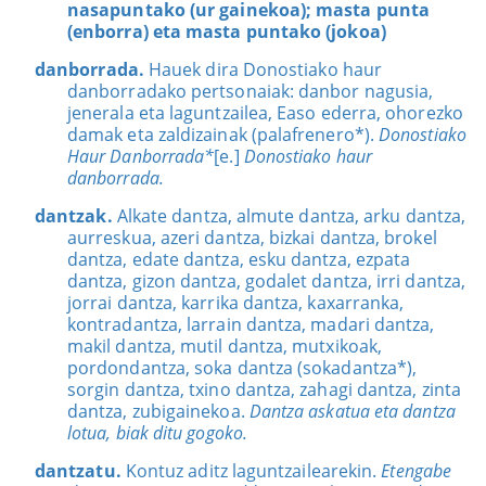
nasapuntako (ur gainekoa); masta punta
(enborra) eta masta puntako (jokoa)
danborrada.
Hauek dira Donostiako haur
danborradako pertsonaiak: danbor nagusia,
jenerala eta laguntzailea, Easo ederra, ohorezko
damak eta zaldizainak (palafrenero*).
Donostiako
Haur Danborrada*
[e.]
Donostiako haur
danborrada.
dantzak.
Alkate dantza, almute dantza, arku dantza,
aurreskua, azeri dantza, bizkai dantza, brokel
dantza, edate dantza, esku dantza, ezpata
dantza, gizon dantza, godalet dantza, irri dantza,
jorrai dantza, karrika dantza, kaxarranka,
kontradantza, larrain dantza, madari dantza,
makil dantza, mutil dantza, mutxikoak,
pordondantza, soka dantza (sokadantza*),
sorgin dantza, txino dantza, zahagi dantza, zinta
dantza, zubigainekoa.
Dantza askatua eta dantza
lotua, biak ditu gogoko.
dantzatu.
Kontuz aditz laguntzailearekin.
Etengabe