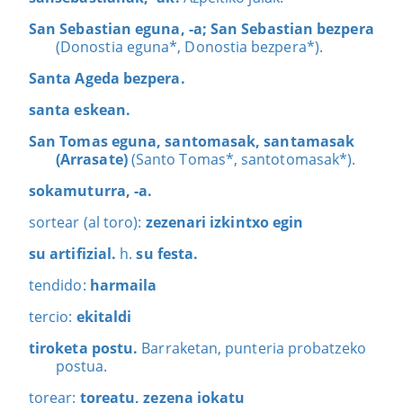
San Sebastian eguna, -a; San Sebastian bezpera
(Donostia eguna*, Donostia bezpera*).
Santa Ageda bezpera.
santa eskean.
San Tomas eguna, santomasak, santamasak
(Arrasate)
(Santo Tomas*, santotomasak*).
sokamuturra, -a.
sortear (al toro):
zezenari izkintxo egin
su artifizial.
h.
su festa.
tendido:
harmaila
tercio:
ekitaldi
tiroketa postu.
Barraketan, punteria probatzeko
postua.
torear:
toreatu, zezena jokatu