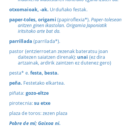
otxomaioak, -ak.
Urduñako festak.
paper-toles, origami
(papiroflexia*).
Paper-tolesean
aritzen ginen ikastolan. Origamia Japoniatik
iritsitako arte bat da.
parrillada
(parrilada*).
pastor (entzierroetan zezenak bateratsu joan
daitezen saiatzen direnak):
unai
(ez dira
artzainak, ardirik zaintzen ez dutenez gero)
pesta* e.
festa, besta.
peña.
Festetako elkartea.
piñata:
gozo-eltze
pirotecnia:
su etxe
plaza de toros: zezen plaza
Pobre de mí; Gaixoa ni.