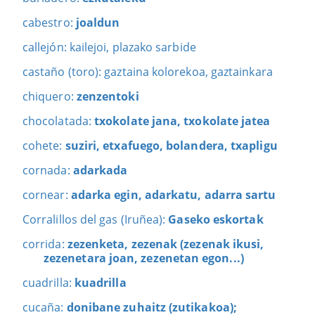
cabestro:
joaldun
callejón: kailejoi, plazako sarbide
castaño (toro): gaztaina kolorekoa, gaztainkara
chiquero:
zenzentoki
chocolatada:
txokolate jana, txokolate jatea
cohete:
suziri, etxafuego, bolandera, txapligu
cornada:
adarkada
cornear:
adarka egin, adarkatu, adarra sartu
Corralillos del gas (Iruñea):
Gaseko eskortak
corrida:
zezenketa, zezenak (zezenak ikusi,
zezenetara joan, zezenetan egon...)
cuadrilla:
kuadrilla
cucaña:
donibane zuhaitz (zutikakoa);