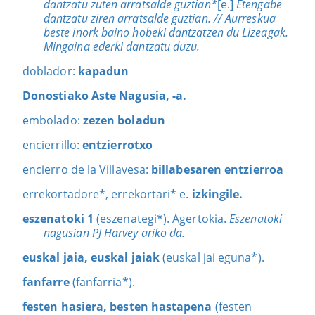
dantzatu zuten arratsalde guztian*
[e.]
Etengabe
dantzatu ziren arratsalde guztian.
// Aurreskua
beste inork baino hobeki dantzatzen du Lizeagak.
Mingaina ederki dantzatu duzu.
doblador:
kapadun
Donostiako Aste Nagusia, -a.
embolado:
zezen boladun
encierrillo:
entzierrotxo
encierro de la Villavesa:
billabesaren entzierroa
errekortadore*, errekortari* e.
izkingile.
eszenatoki 1
(eszenategi*). Agertokia.
Eszenatoki
nagusian PJ Harvey ariko da.
euskal jaia, euskal jaiak
(euskal jai eguna*).
fanfarre
(fanfarria*).
festen hasiera, besten hastapena
(festen