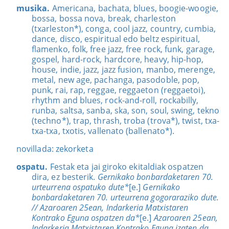
musika.
Americana, bachata, blues, boogie-woogie,
bossa, bossa nova, break, charleston
(txarleston*), conga, cool jazz, country, cumbia,
dance, disco, espiritual edo beltz espiritual,
flamenko, folk, free jazz, free rock, funk, garage,
gospel, hard-rock, hardcore, heavy, hip-hop,
house, indie, jazz, jazz fusion, manbo, merenge,
metal, new age, pachanga, pasodoble, pop,
punk, rai, rap, reggae, reggaeton (reggaetoi),
rhythm and blues, rock-and-roll, rockabilly,
runba, saltsa, sanba, ska, son, soul, swing, tekno
(techno*), trap, thrash, troba (trova*), twist, txa-
txa-txa, txotis, vallenato (ballenato*).
novillada: zekorketa
ospatu.
Festak eta jai giroko ekitaldiak ospatzen
dira, ez besterik.
Gernikako bonbardaketaren 70.
urteurrena ospatuko dute*
[e.]
Gernikako
bonbardaketaren 70. urteurrena gogoraraziko dute.
// Azaroaren 25ean, Indarkeria Matxistaren
Kontrako Eguna ospatzen da*
[e.]
Azaroaren 25ean,
Indarkeria Matxistaren Kontrako Eguna izaten da.