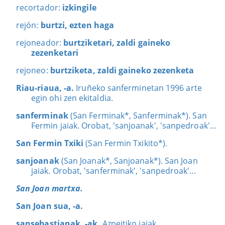
recortador:
izkingile
rejón:
burtzi, ezten haga
rejoneador:
burtziketari, zaldi gaineko
zezenketari
rejoneo:
burtziketa, zaldi gaineko zezenketa
Riau-riaua, -a.
Iruñeko sanferminetan 1996 arte
egin ohi zen ekitaldia.
sanferminak
(San Ferminak*, Sanferminak*). San
Fermin jaiak. Orobat, 'sanjoanak', 'sanpedroak'...
San Fermin Txiki
(San Fermin Txikito*).
sanjoanak
(San Joanak*, Sanjoanak*). San Joan
jaiak. Orobat, 'sanferminak', 'sanpedroak'...
San Joan martxa.
San Joan sua, -a.
sansebastianak, -ak.
Azpeitiko jaiak.