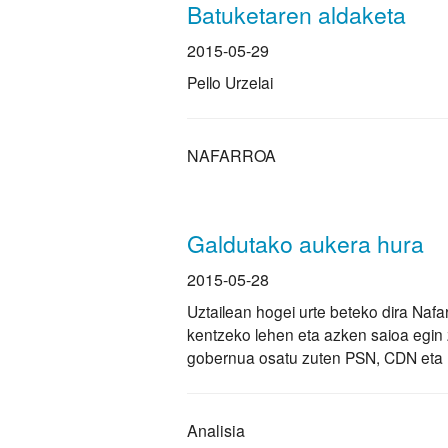
Batuketaren aldaketa
2015-05-29
Pello Urzelai
NAFARROA
Galdutako aukera hura
2015-05-28
Uztailean hogei urte beteko dira Nafa
kentzeko lehen eta azken saioa egin 
gobernua osatu zuten PSN, CDN eta 
Analisia