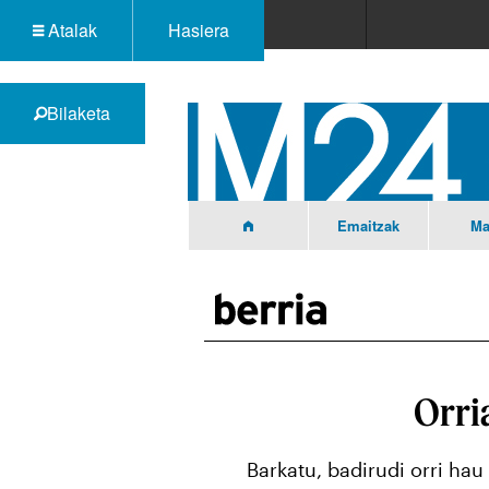
Atalak
Hasiera
Bilaketa
Emaitzak
Ma