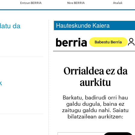
datu da
Hauteskunde Kaiera
k