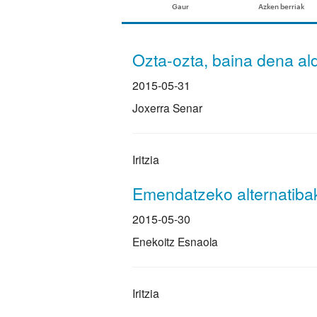
Ozta-ozta, baina dena al
2015-05-31
Joxerra Senar
Iritzia
Emendatzeko alternatiba
2015-05-30
Enekoitz Esnaola
Iritzia