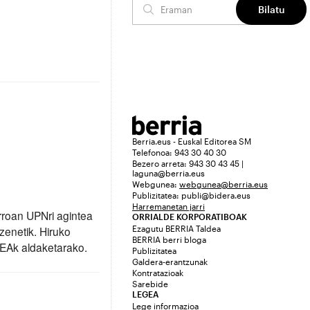
rroan UPNri agintea
zenetik. Hiruko
EAk aldaketarako.