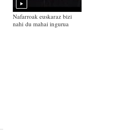
Nafarroak euskaraz bizi
nahi du mahai ingurua