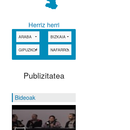
Herriz herri
Publizitatea
Bideoak