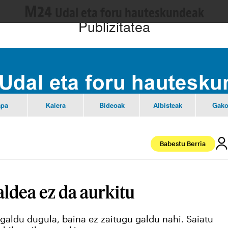
M24
Udal eta foru hauteskundeak
Publizitatea
pa
Kaiera
Bideoak
Albisteak
Gako