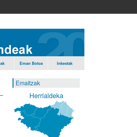
ak
Eman
Botoa
Inkestak
Emaitzak
Herrialdeka