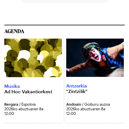
AGENDA
Antzerkia
Musika
"Zintzilik"
Ad Hoc Vakantiorkest
Andoain
/ Goiburu auzoa
Bergara
/ Espoloia
2026ko abuztuaren 8a
2026ko abuztuaren 8a
12:00
12:00