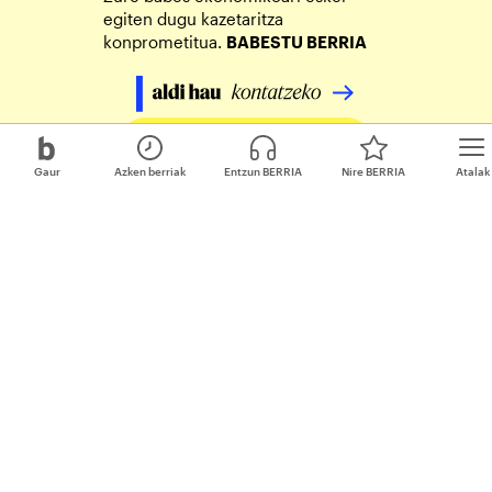
egiten dugu kazetaritza
konprometitua.
BABESTU BERRIA
Egin zure ekarpena
Gaur
Azken berriak
Entzun BERRIA
Nire BERRIA
Atalak