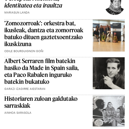
identitatea eta iraultza
MARIASUN LANDA
'Zomozorroak': orkestra bat,
ikusleak, dantza eta zomorroak
batuko dituen gaztetxoentzako
ikuskizuna
ODILE BOURGUIGNON GOÑI
Albert Serraren film batekin
hasiko da Made in Spain saila,
eta Paco Rabalen inguruko
batekin bukatuko
GARAZI IZAGIRRE AIESTARAN
Historiaren zuloan galdutako
sarraskiak
AINHOA SARASOLA