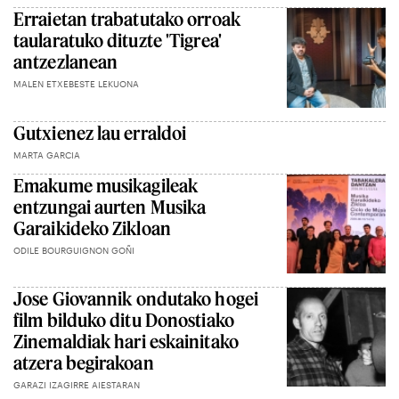
Erraietan trabatutako orroak
taularatuko dituzte 'Tigrea'
antzezlanean
MALEN ETXEBESTE LEKUONA
Gutxienez lau erraldoi
MARTA GARCIA
Emakume musikagileak
entzungai aurten Musika
Garaikideko Zikloan
ODILE BOURGUIGNON GOÑI
Jose Giovannik ondutako hogei
film bilduko ditu Donostiako
Zinemaldiak hari eskainitako
atzera begirakoan
GARAZI IZAGIRRE AIESTARAN