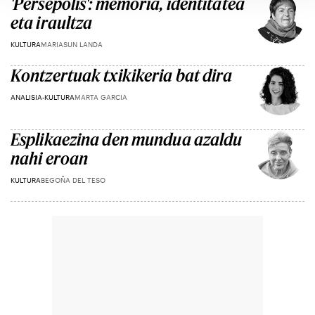
'Persepolis': memoria, identitatea
eta iraultza
KULTURA
MARIASUN LANDA
Kontzertuak txikikeria bat dira
ANALISIA-KULTURA
MARTA GARCIA
Esplikaezina den mundua azaldu
nahi eroan
KULTURA
BEGOÑA DEL TESO