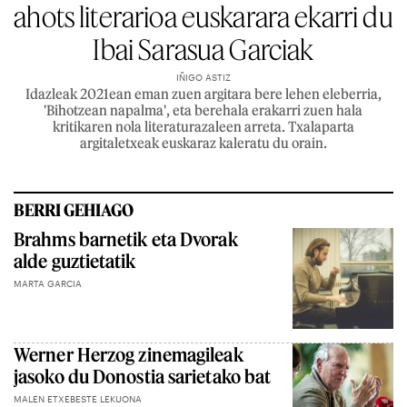
ahots literarioa euskarara ekarri du
Ibai Sarasua Garciak
IÑIGO ASTIZ
Idazleak 2021ean eman zuen argitara bere lehen eleberria,
'Bihotzean napalma', eta berehala erakarri zuen hala
kritikaren nola literaturazaleen arreta. Txalaparta
argitaletxeak euskaraz kaleratu du orain.
BERRI GEHIAGO
Brahms barnetik eta Dvorak
alde guztietatik
MARTA GARCIA
Werner Herzog zinemagileak
jasoko du Donostia sarietako bat
MALEN ETXEBESTE LEKUONA