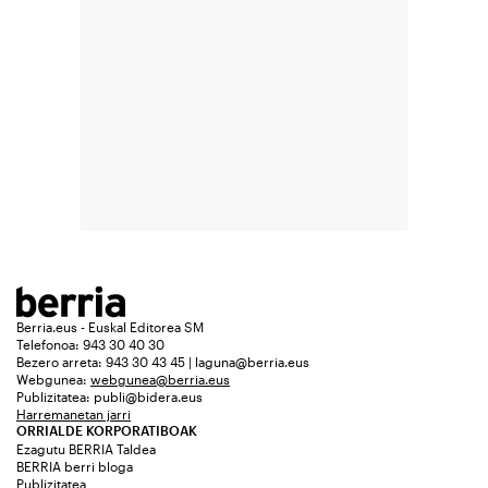
Berria.eus - Euskal Editorea SM
Telefonoa: 943 30 40 30
Bezero arreta: 943 30 43 45 | laguna@berria.eus
Webgunea:
webgunea@berria.eus
Publizitatea:
publi@bidera.eus
Harremanetan jarri
ORRIALDE KORPORATIBOAK
Ezagutu BERRIA Taldea
BERRIA berri bloga
Publizitatea