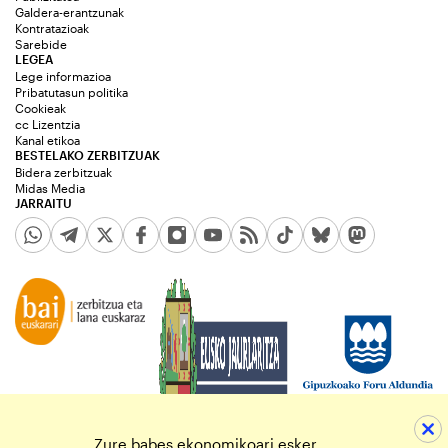
Galdera-erantzunak
Kontratazioak
Sarebide
LEGEA
Lege informazioa
Pribatutasun politika
Cookieak
cc Lizentzia
Kanal etikoa
BESTELAKO ZERBITZUAK
Bidera zerbitzuak
Midas Media
JARRAITU
Zure babes ekonomikoari esker