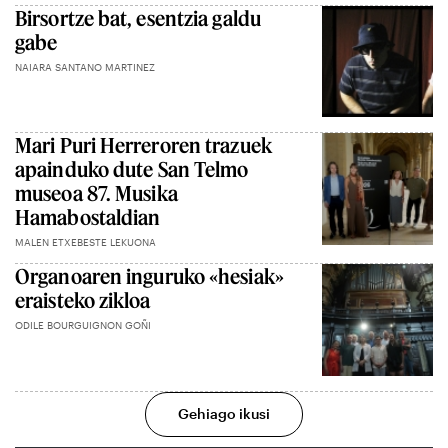
Birsortze bat, esentzia galdu
gabe
NAIARA SANTANO MARTINEZ
Mari Puri Herreroren trazuek
apainduko dute San Telmo
museoa 87. Musika
Hamabostaldian
MALEN ETXEBESTE LEKUONA
Organoaren inguruko «hesiak»
eraisteko zikloa
ODILE BOURGUIGNON GOÑI
Gehiago ikusi