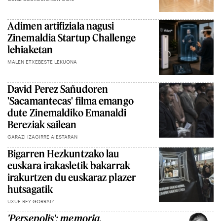
Adimen artifiziala nagusi
Zinemaldia Startup Challenge
lehiaketan
MALEN ETXEBESTE LEKUONA
David Perez Sañudoren
'Sacamantecas' filma emango
dute Zinemaldiko Emanaldi
Bereziak sailean
GARAZI IZAGIRRE AIESTARAN
Bigarren Hezkuntzako lau
euskara irakasletik bakarrak
irakurtzen du euskaraz plazer
hutsagatik
UXUE REY GORRAIZ
'Persepolis': memoria,