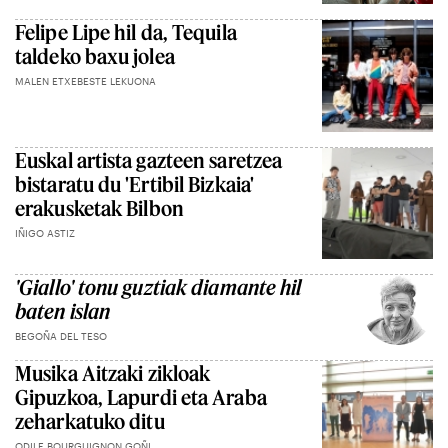
Felipe Lipe hil da, Tequila
taldeko baxu jolea
MALEN ETXEBESTE LEKUONA
Euskal artista gazteen saretzea
bistaratu du 'Ertibil Bizkaia'
erakusketak Bilbon
IÑIGO ASTIZ
'Giallo' tonu guztiak diamante hil
baten islan
BEGOÑA DEL TESO
Musika Aitzaki zikloak
Gipuzkoa, Lapurdi eta Araba
zeharkatuko ditu
ODILE BOURGUIGNON GOÑI