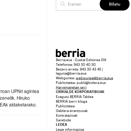
rroan UPNri agintea
zenetik. Hiruko
EAk aldaketarako.