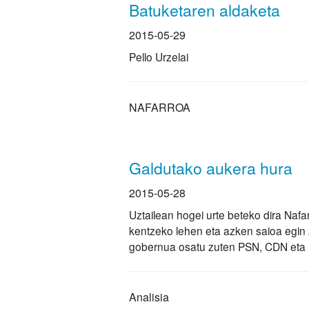
Batuketaren aldaketa
2015-05-29
Pello Urzelai
NAFARROA
Galdutako aukera hura
2015-05-28
Uztailean hogei urte beteko dira Nafa
kentzeko lehen eta azken saioa egin 
gobernua osatu zuten PSN, CDN eta 
Analisia