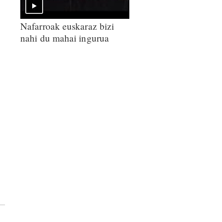
Nafarroak euskaraz bizi
nahi du mahai ingurua