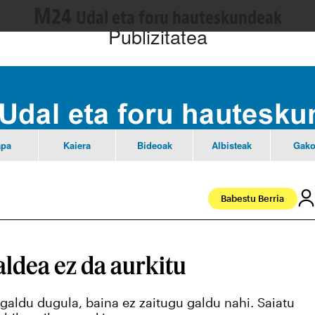
M24
Udal eta foru hauteskundeak
Publizitatea
pa
Kaiera
Bideoak
Albisteak
Gako