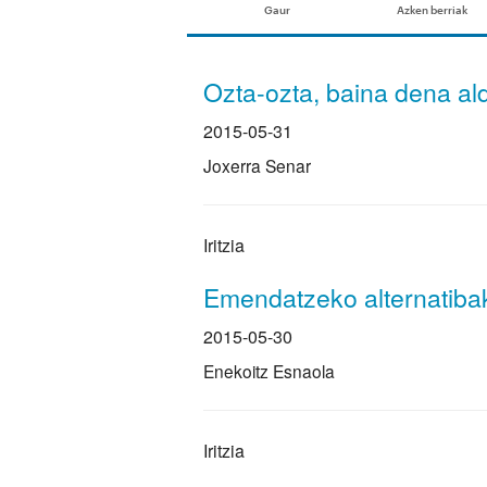
Ozta-ozta, baina dena al
2015-05-31
Joxerra Senar
Iritzia
Emendatzeko alternatiba
2015-05-30
Enekoitz Esnaola
Iritzia