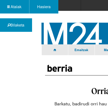
Atalak
Hasiera
Bilaketa
Emaitzak
Ma