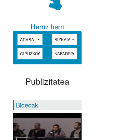
Herriz herri
Publizitatea
Bideoak