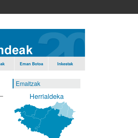
ak
Eman
Botoa
Inkestak
Emaitzak
Herrialdeka