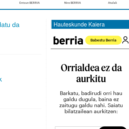
datu da
Hauteskunde Kaiera
k