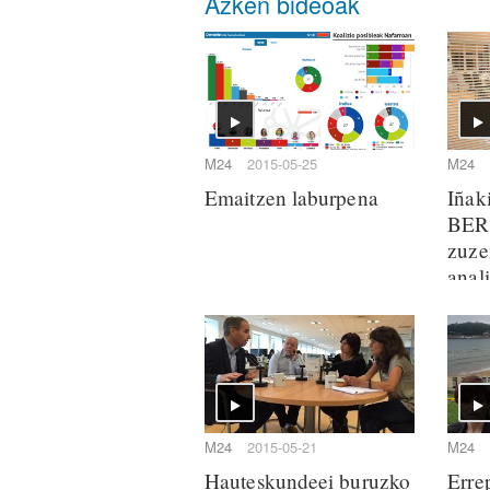
Azken bideoak
M24
2015-05-25
M24
Emaitzen laburpena
Iñak
BER
zuze
anali
M24
2015-05-21
M24
Hauteskundeei buruzko
Erre