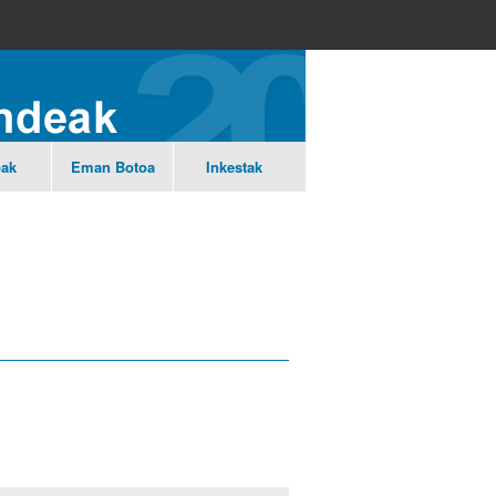
ak
Eman
Botoa
Inkestak