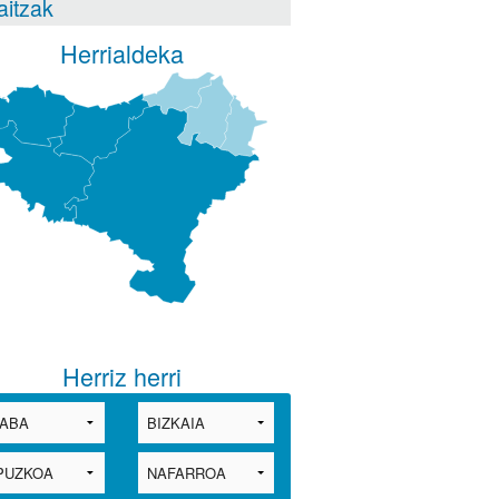
itzak
Herrialdeka
Herriz herri