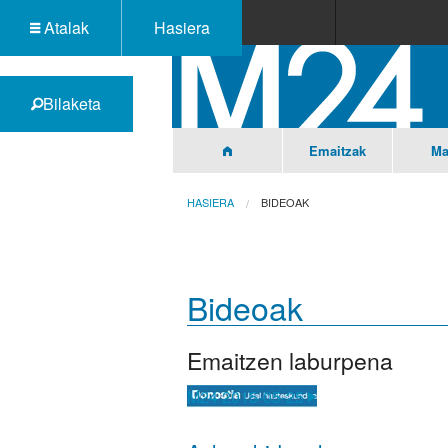
Atalak
Hasiera
Bilaketa
Emaitzak
Ma
HASIERA
BIDEOAK
Bideoak
Emaitzen laburpena
M24
2015-05-25