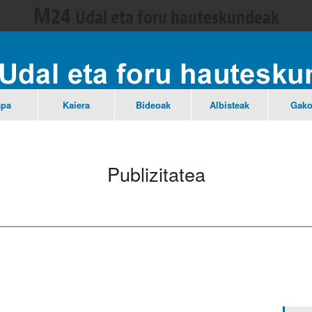
M24
Udal eta foru hauteskundeak
pa
Kaiera
Bideoak
Albisteak
Gako
Publizitatea