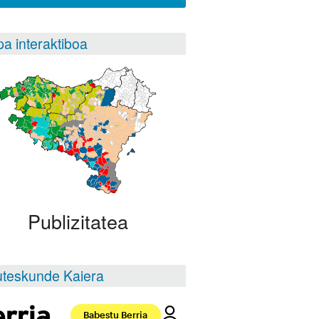
a interaktiboa
Publizitatea
teskunde Kaiera