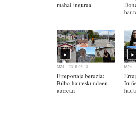
mahai ingurua
Dono
haut
M24
2015-05-13
M24
Erreportaje berezia:
Erre
Bilbo hauteskundeen
Iruñ
aurrean
haut