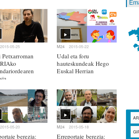
Ema
2015-05-25
M24
2015-05-22
i Petxarroman
Udal eta foru
RIAko
hauteskundeak Hego
ndariordearen
Euskal Herrian
sia
2015-05-20
M24
2015-05-18
portaje berezia:
Erreportaje berezia: