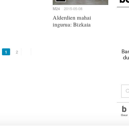
M24
2015-05-08
Alderdien mahai
ingurua: Bizkaia
1
2