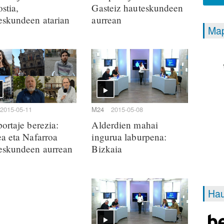
stia,
Gasteiz hauteskundeen
eskundeen atarian
aurrean
Map
2015-05-11
M24
2015-05-08
portaje berezia:
Alderdien mahai
ea eta Nafarroa
ingurua laburpena:
eskundeen aurrean
Bizkaia
Hau