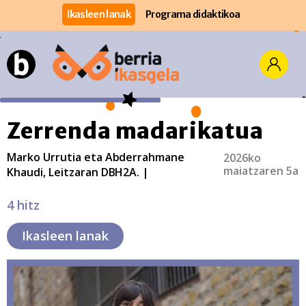
Ikasleen lanak
Programa didaktikoa
Zerrenda madarikatua
Marko Urrutia eta Abderrahmane
2026ko
maiatzaren 5a
Khaudi, Leitzaran DBH2A. |
4 hitz
Ikasleen lanak