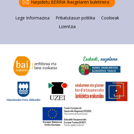
Harpidetu BERRIA Ikasgelaren buletinera
baliatzen gara. Ohar hau onartuz gero, teknologia hori
erabiltzeko baimen esplizitua ematen diguzu.
Gehiago
Lege Informazioa
Pribatutasun politika
Cookieak
irakurri
Lizentzia