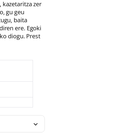
 kazetaritza zer
o, gu geu
ugu, baita
diren ere. Egoki
uko diogu. Prest