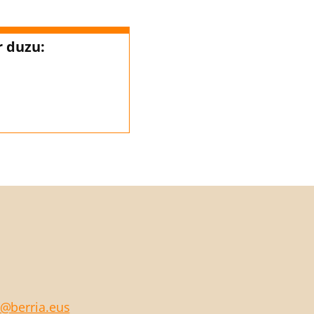
r duzu:
a@berria.eus