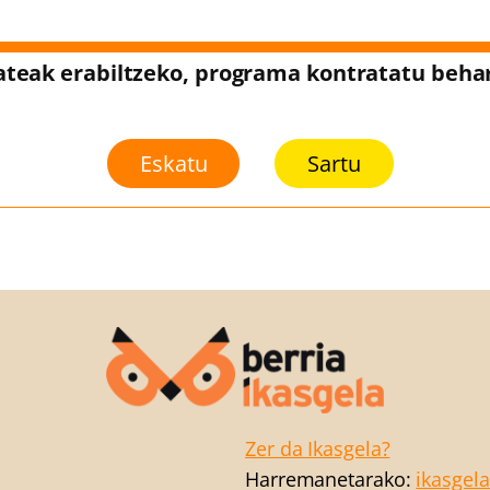
ateak erabiltzeko, programa kontratatu beha
Eskatu
Sartu
Zer da Ikasgela?
Harremanetarako:
ikasgel