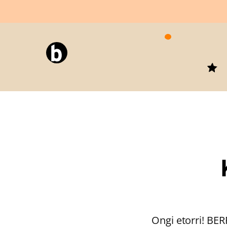
Joan
edukira
Ongi etorri! BER