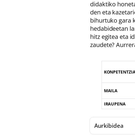
didaktiko honeta
den eta kazetari
bihurtuko gara k
hedabideetan lan
hitz egitea eta 
zaudete? Aurrer
KONPETENTZI
MAILA
IRAUPENA
Aurkibidea