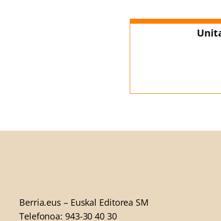
Unit
Berria.eus
– Euskal Editorea SM
Telefonoa:
943-30 40 30