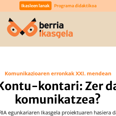
Ikasleen lanak
Programa didaktikoa
Komunikazioaren erronkak XXI. mendean
Kontu-kontari: Zer d
komunikatzea?
RIA egunkariaren Ikasgela proiektuaren hasiera d