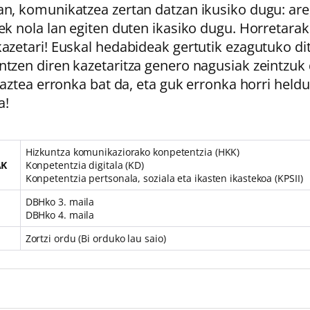
n, komunikatzea zertan datzan ikusiko dugu: are,
ek nola lan egiten duten ikasiko dugu. Horretarak
azetari! Euskal hedabideak gertutik ezagutuko dit
tzen diren kazetaritza genero nagusiak zeintzuk 
idaztea erronka bat da, eta guk erronka horri held
a!
Hizkuntza komunikaziorako konpetentzia (HKK)
AK
Konpetentzia digitala (KD)
Konpetentzia pertsonala, soziala eta ikasten ikastekoa (KPSII)
DBHko 3. maila
DBHko 4. maila
Zortzi ordu (Bi orduko lau saio)