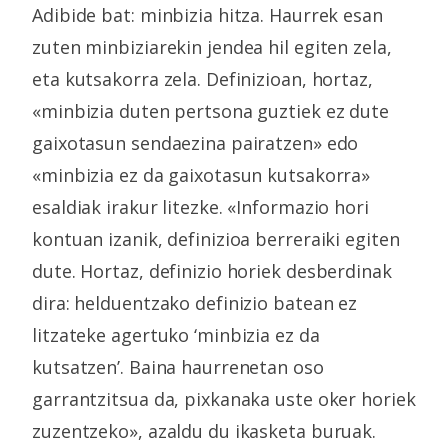
Adibide bat: minbizia hitza. Haurrek esan
zuten minbiziarekin jendea hil egiten zela,
eta kutsakorra zela. Definizioan, hortaz,
«minbizia duten pertsona guztiek ez dute
gaixotasun sendaezina pairatzen» edo
«minbizia ez da gaixotasun kutsakorra»
esaldiak irakur litezke. «Informazio hori
kontuan izanik, definizioa berreraiki egiten
dute. Hortaz, definizio horiek desberdinak
dira: helduentzako definizio batean ez
litzateke agertuko ‘minbizia ez da
kutsatzen’. Baina haurrenetan oso
garrantzitsua da, pixkanaka uste oker horiek
zuzentzeko», azaldu du ikasketa buruak.