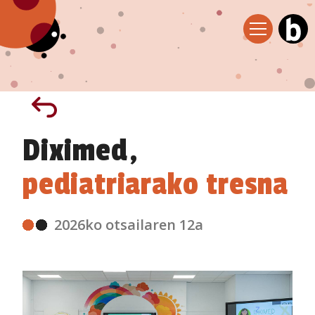
Diximed,
pediatriarako tresna
2026ko otsailaren 12a