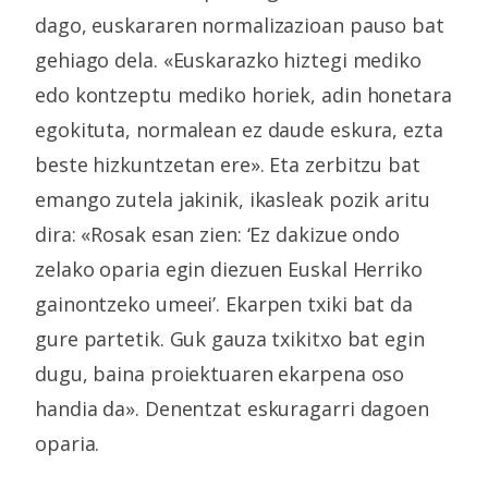
dago, euskararen normalizazioan pauso bat
gehiago dela. «Euskarazko hiztegi mediko
edo kontzeptu mediko horiek, adin honetara
egokituta, normalean ez daude eskura, ezta
beste hizkuntzetan ere». Eta zerbitzu bat
emango zutela jakinik, ikasleak pozik aritu
dira: «Rosak esan zien: ‘Ez dakizue ondo
zelako oparia egin diezuen Euskal Herriko
gainontzeko umeei’. Ekarpen txiki bat da
gure partetik. Guk gauza txikitxo bat egin
dugu, baina proiektuaren ekarpena oso
handia da». Denentzat eskuragarri dagoen
oparia.