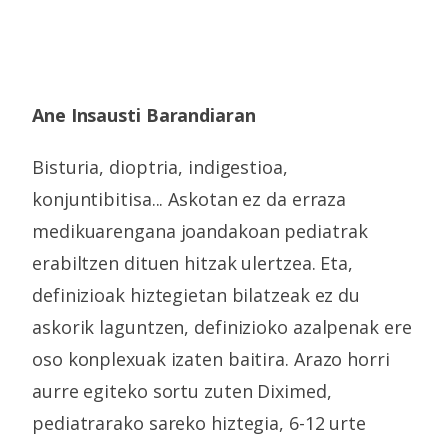
Ane Insausti Barandiaran
Bisturia, dioptria, indigestioa,
konjuntibitisa... Askotan ez da erraza
medikuarengana joandakoan pediatrak
erabiltzen dituen hitzak ulertzea. Eta,
definizioak hiztegietan bilatzeak ez du
askorik laguntzen, definizioko azalpenak ere
oso konplexuak izaten baitira. Arazo horri
aurre egiteko sortu zuten Diximed,
pediatrarako sareko hiztegia, 6-12 urte