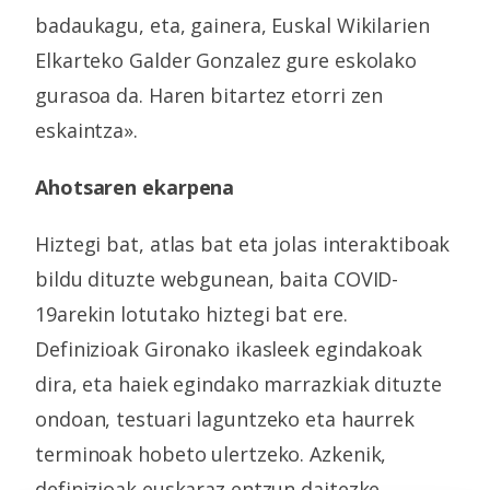
badaukagu, eta, gainera, Euskal Wikilarien
Elkarteko Galder Gonzalez gure eskolako
gurasoa da. Haren bitartez etorri zen
eskaintza».
Ahotsaren ekarpena
Hiztegi bat, atlas bat eta jolas interaktiboak
bildu dituzte webgunean, baita COVID-
19arekin lotutako hiztegi bat ere.
Definizioak Gironako ikasleek egindakoak
dira, eta haiek egindako marrazkiak dituzte
ondoan, testuari laguntzeko eta haurrek
terminoak hobeto ulertzeko. Azkenik,
definizioak euskaraz entzun daitezke,