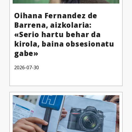
Oihana Fernandez de
Barrena, aizkolaria:
«Serio hartu behar da
kirola, baina obsesionatu
gabe»
2026-07-30