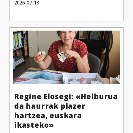
2026-07-13
Regine Elosegi: «Helburua
da haurrak plazer
hartzea, euskara
ikasteko»