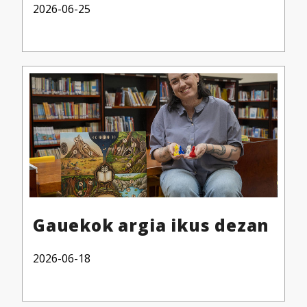
2026-06-25
erabiltzeko baimen esplizitua ematen diguzu.
Gehiago
irakurri
Gauekok argia ikus dezan
2026-06-18