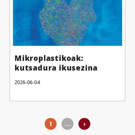
Mikroplastikoak:
kutsadura ikusezina
2026-06-04
1
...
›