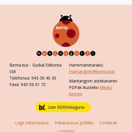
Berria.eus
- Euskal Editorea
Harremanetarako:
SM
mantangorri@berria.eus
Telefonoa:
943-30 40 30
Mantangorri astekariaren
Faxa:
943-59 01 72
PDFak ikusteko
klikatu
hemen
Izan BERRIAlaguna
Lege informazioa
Pribatutasun politika
Cookieak
Lizentzia