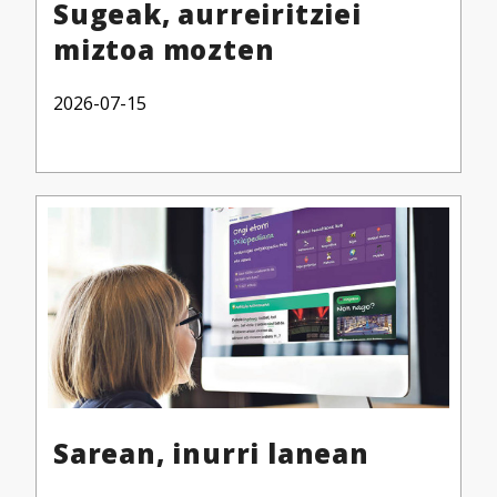
Sugeak, aurreiritziei
miztoa mozten
2026-07-15
Sarean, inurri lanean