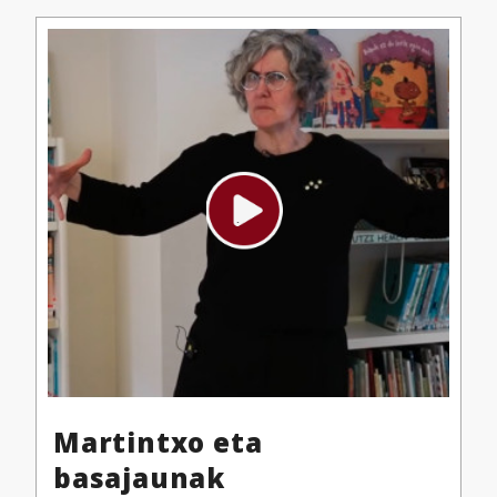
Martintxo eta
basajaunak