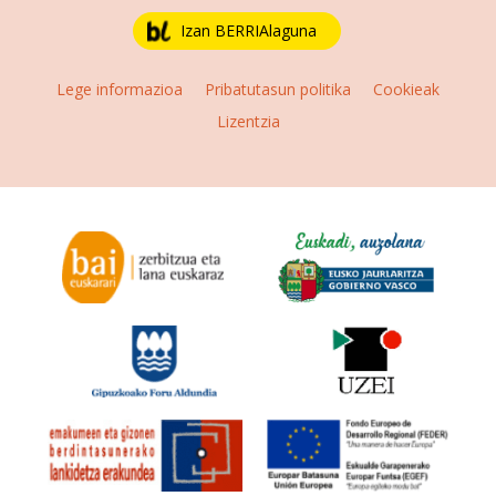
Izan BERRIAlaguna
Lege informazioa
Pribatutasun politika
Cookieak
Lizentzia