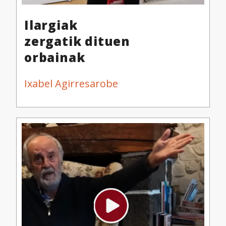
Ilargiak
zergatik dituen
orbainak
Ixabel Agirresarobe