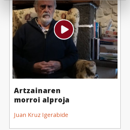
Collect information about your geographical
location which can be accurate to within several
meters
Identify your device by actively scanning it for
specific characteristics (fingerprinting)
Find out more about how your personal data is processed
and set your preferences in the
details section
.
Webgune honek cookie propioak eta hirugarrenen cookie-
fitxategiak erabiltzen ditu. Zure esperientzia eta
zerbitzuak hobetzeko asmoz, cookie teknologiaz
baliatzen gara. Ohar hau onartuz gero, teknologia hori
erabiltzeko baimen esplizitua ematen diguzu.
Gehiago
Artzainaren
irakurri
morroi alproja
Juan Kruz Igerabide