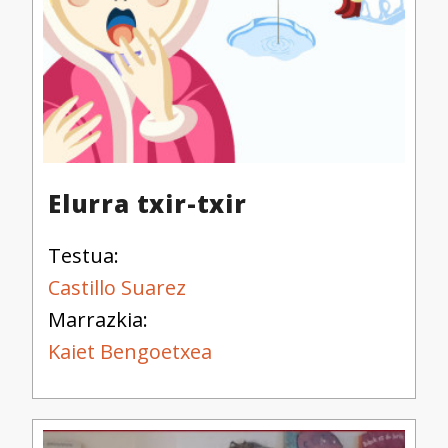
Elurra txir-txir
Testua:
Castillo Suarez
Marrazkia:
Kaiet Bengoetxea