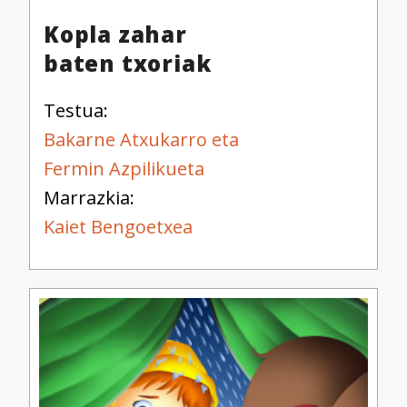
Kopla zahar
baten txoriak
Testua:
Bakarne Atxukarro eta
Fermin Azpilikueta
Marrazkia:
Kaiet Bengoetxea