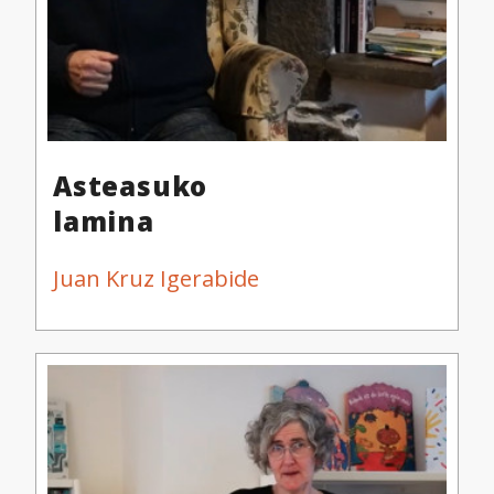
Asteasuko
lamina
Juan Kruz Igerabide