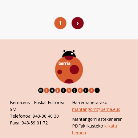
1
›
Berria.eus
- Euskal Editorea
Harremanetarako:
SM
mantangorri@berria.eus
Telefonoa:
943-30 40 30
Mantangorri astekariaren
Faxa:
943-59 01 72
PDFak ikusteko
klikatu
hemen