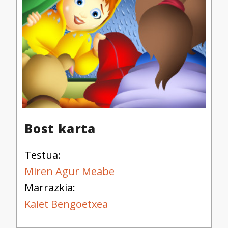
Bost karta
Testua:
Miren Agur Meabe
Marrazkia:
Kaiet Bengoetxea