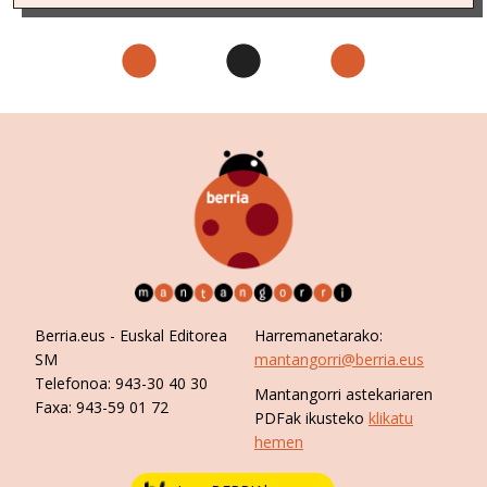
Berria.eus
- Euskal Editorea
Harremanetarako:
SM
mantangorri@berria.eus
Telefonoa:
943-30 40 30
Mantangorri astekariaren
Faxa:
943-59 01 72
PDFak ikusteko
klikatu
hemen