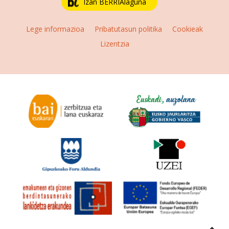
Izan BERRIAlaguna
Lege informazioa
Pribatutasun politika
Cookieak
Lizentzia