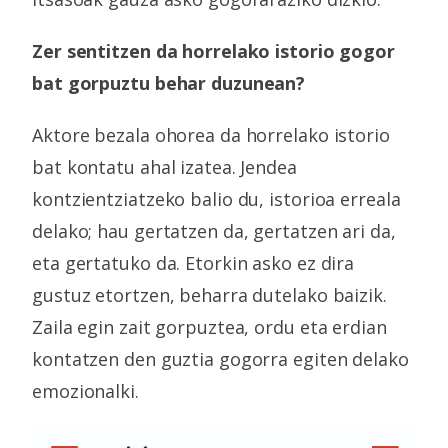
Zer sentitzen da horrelako istorio gogor
bat gorpuztu behar duzunean?
Aktore bezala ohorea da horrelako istorio
bat kontatu ahal izatea. Jendea
kontzientziatzeko balio du, istorioa erreala
delako; hau gertatzen da, gertatzen ari da,
eta gertatuko da. Etorkin asko ez dira
gustuz etortzen, beharra dutelako baizik.
Zaila egin zait gorpuztea, ordu eta erdian
kontatzen den guztia gogorra egiten delako
emozionalki.