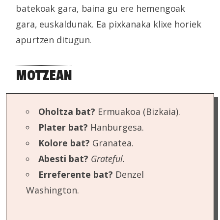
batekoak gara, baina gu ere hemengoak
gara, euskaldunak. Ea pixkanaka klixe horiek
apurtzen ditugun.
MOTZEAN
Oholtza bat?
Ermuakoa (Bizkaia).
Plater bat?
Hanburgesa.
Kolore bat?
Granatea.
Abesti bat?
Grateful.
Erreferente bat?
Denzel
Washington.