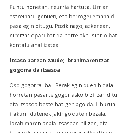
Puntu honetan, neurria hartuta. Urrian
estreinatu genuen, eta berrogei emanaldi
pasa egin ditugu. Pozik nago; azkenean,
niretzat opari bat da horrelako istorio bat
kontatu ahal izatea.
Itsaso parean zaude; Ibrahimarentzat
gogorra da itsasoa.
Oso gogorra, bai. Berak egin duen bidaia
horretan pasarte gogor asko bizi izan ditu,
eta itsasoa beste bat gehiago da. Liburua
irakurri dutenek jakingo duten bezala,
Ibrahimaren anaia itsasoan hil zen, eta
itsasoak gauza asko gogoraraziko dizkio.