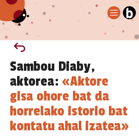
Sambou Diaby,
aktorea:
«Aktore
gisa ohore bat da
horrelako istorio bat
kontatu ahal izatea»