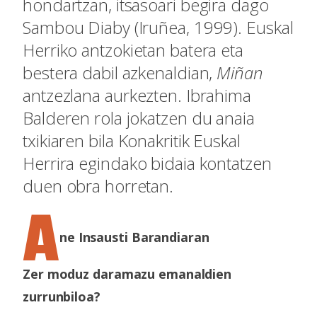
hondartzan, itsasoari begira dago
Sambou Diaby (Iruñea, 1999). Euskal
Herriko antzokietan batera eta
bestera dabil azkenaldian,
Miñan
antzezlana aurkezten. Ibrahima
Balderen rola jokatzen du anaia
txikiaren bila Konakritik Euskal
Herrira egindako bidaia kontatzen
duen obra horretan.
A
ne Insausti Barandiaran
Zer moduz daramazu emanaldien
zurrunbiloa?