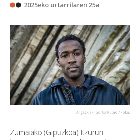
2025eko urtarrilaren 25a
Argazkiak: Gorka Rubio / Foku.
Zumaiako (Gipuzkoa) Itzurun