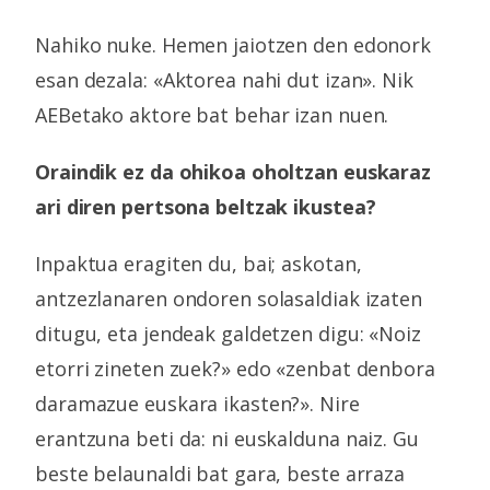
Nahiko nuke. Hemen jaiotzen den edonork
esan dezala: «Aktorea nahi dut izan». Nik
AEBetako aktore bat behar izan nuen.
Oraindik ez da ohikoa oholtzan euskaraz
ari diren pertsona beltzak ikustea?
Inpaktua eragiten du, bai; askotan,
antzezlanaren ondoren solasaldiak izaten
ditugu, eta jendeak galdetzen digu: «Noiz
etorri zineten zuek?» edo «zenbat denbora
daramazue euskara ikasten?». Nire
erantzuna beti da: ni euskalduna naiz. Gu
beste belaunaldi bat gara, beste arraza