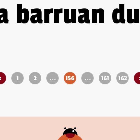
a barruan du
‹
1
2
...
156
...
161
162