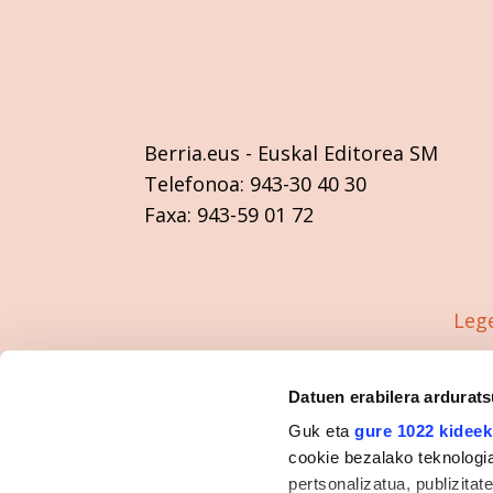
Berria.eus
- Euskal Editorea SM
Telefonoa:
943-30 40 30
Faxa:
943-59 01 72
Leg
Datuen erabilera ardurat
Guk eta
gure 1022 kideek
cookie bezalako teknologia
pertsonalizatua, publizita