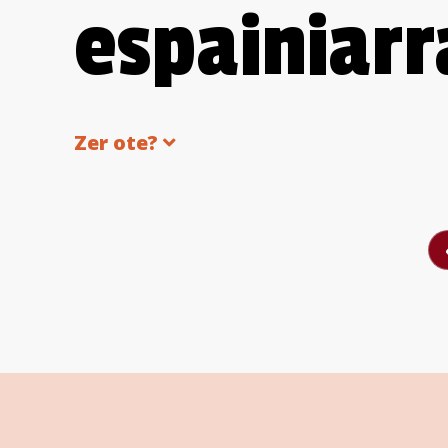
espainiarr
Zer ote?