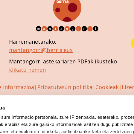
Harremanetarako:
mantangorri@berria.eus
Mantangorri astekariaren PDFak ikusteko
klikatu hemen
e informazioa
Pribatutasun politika
Cookieak
Lize
sua
sure informacio pertsonala, zure IP zenbakia, esaterako, proze
k erabiliz eta zure gailuko informazioak azitzen dugu publizitate
tearen eta edukiaren neurketa, audientzia-ikerketa eta zerbitzuen