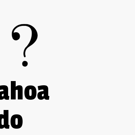
 ahoa
edo