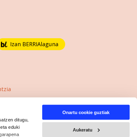
Izan BERRIAlaguna
ntzia
Onartu cookie guztiak
satzen ditugu,
 eta eduki
Aukeratu
 garapena