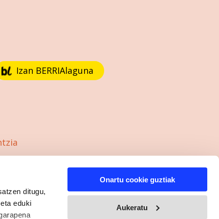
Izan BERRIAlaguna
ntzia
Onartu cookie guztiak
satzen ditugu,
 eta eduki
Aukeratu
 garapena