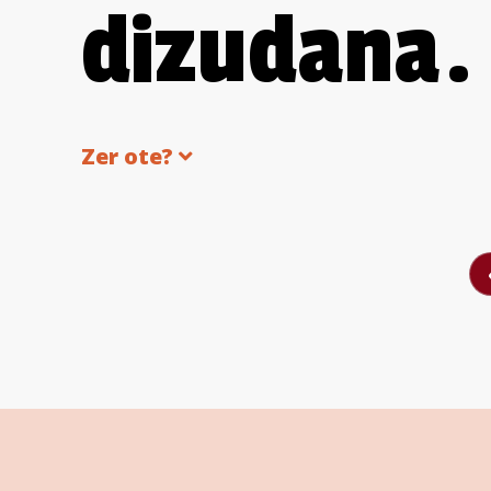
dizudana.
Zer ote?