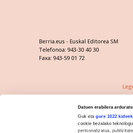
Berria.eus
- Euskal Editorea SM
Telefonoa:
943-30 40 30
Faxa:
943-59 01 72
Leg
Datuen erabilera ardurat
Guk eta
gure 1022 kideek
cookie bezalako teknologia
pertsonalizatua, publizita