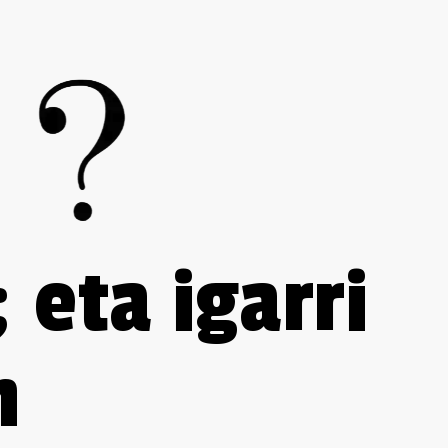
; eta igarri
n