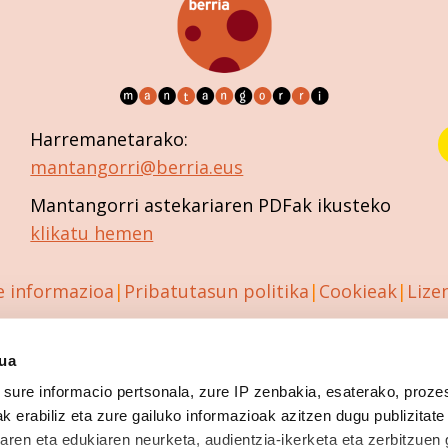
Harremanetarako:
mantangorri@berria.eus
Mantangorri astekariaren PDFak ikusteko
klikatu hemen
e informazioa
Pribatutasun politika
Cookieak
Lize
sua
sure informacio pertsonala, zure IP zenbakia, esaterako, proze
k erabiliz eta zure gailuko informazioak azitzen dugu publizitate
tearen eta edukiaren neurketa, audientzia-ikerketa eta zerbitzuen