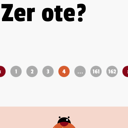
 Zer ote?
‹
1
2
3
4
...
161
162