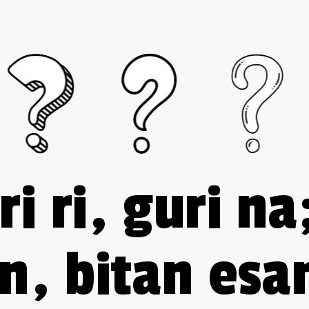
ri ri, guri na
n, bitan esa