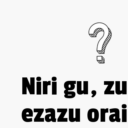
Niri gu, zu
ezazu orai