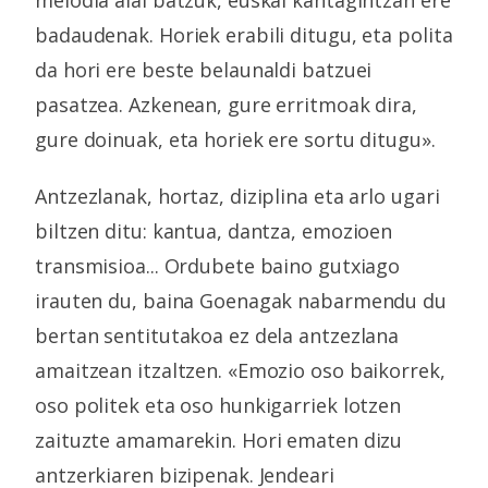
badaudenak. Horiek erabili ditugu, eta polita
da hori ere beste belaunaldi batzuei
pasatzea. Azkenean, gure erritmoak dira,
gure doinuak, eta horiek ere sortu ditugu».
Antzezlanak, hortaz, diziplina eta arlo ugari
biltzen ditu: kantua, dantza, emozioen
transmisioa... Ordubete baino gutxiago
irauten du, baina Goenagak nabarmendu du
bertan sentitutakoa ez dela antzezlana
amaitzean itzaltzen. «Emozio oso baikorrek,
oso politek eta oso hunkigarriek lotzen
zaituzte amamarekin. Hori ematen dizu
antzerkiaren bizipenak. Jendeari