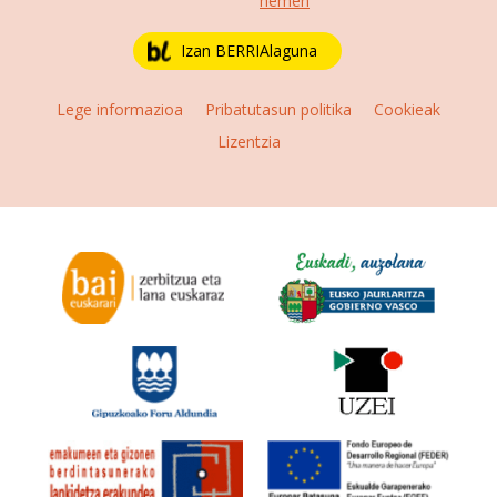
hemen
Izan BERRIAlaguna
Lege informazioa
Pribatutasun politika
Cookieak
Lizentzia