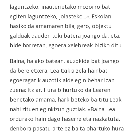
laguntzeko, inauterietako mozorro bat
egiten laguntzeko, jolasteko...». Eskolan
hasiko da amamaren bila; gero, objektu
galduak dauden toki batera joango da, eta,
bide horretan, egoera xelebreak biziko ditu.
Baina, halako batean, auzokide bat joango
da bere etxera, Lea txikia zela hainbat
egoeragatik auzotik alde egin behar izan
zuena: Itziar. Hura bihurtuko da Learen
benetako amama, hark beteko baititu Leak
nahi zituen eginkizun guztiak. «Baina Lea
ordurako hain dago haserre eta nazkatuta,
denbora pasatu arte ez baita ohartuko hura