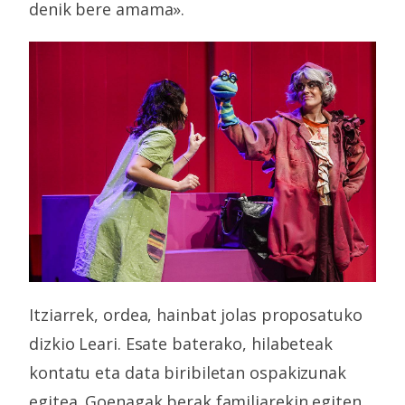
denik bere amama».
Itziarrek, ordea, hainbat jolas proposatuko
dizkio Leari. Esate baterako, hilabeteak
kontatu eta data biribiletan ospakizunak
egitea. Goenagak berak familiarekin egiten