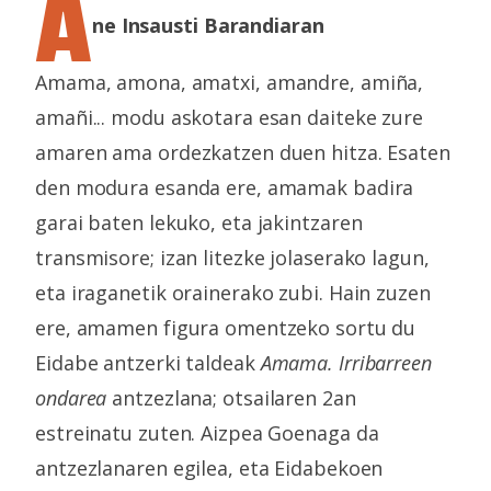
A
ne Insausti Barandiaran
Amama, amona, amatxi, amandre, amiña,
amañi... modu askotara esan daiteke zure
amaren ama ordezkatzen duen hitza. Esaten
den modura esanda ere, amamak badira
garai baten lekuko, eta jakintzaren
transmisore; izan litezke jolaserako lagun,
eta iraganetik orainerako zubi. Hain zuzen
ere, amamen figura omentzeko sortu du
Eidabe antzerki taldeak
Amama. Irribarreen
ondarea
antzezlana; otsailaren 2an
estreinatu zuten. Aizpea Goenaga da
antzezlanaren egilea, eta Eidabekoen