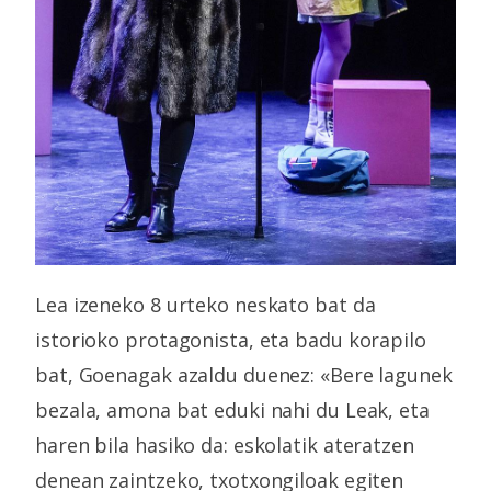
Lea izeneko 8 urteko neskato bat da
istorioko protagonista, eta badu korapilo
bat, Goenagak azaldu duenez: «Bere lagunek
bezala, amona bat eduki nahi du Leak, eta
haren bila hasiko da: eskolatik ateratzen
denean zaintzeko, txotxongiloak egiten