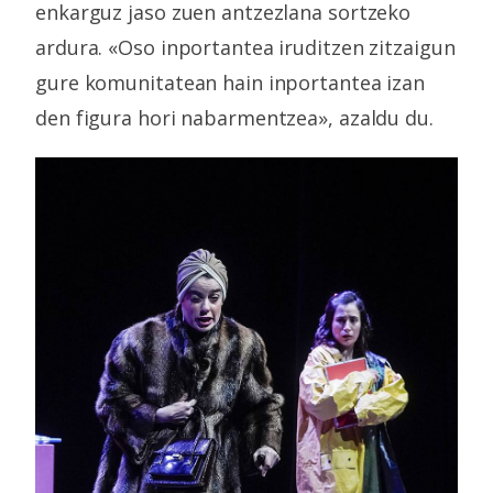
enkarguz jaso zuen antzezlana sortzeko
ardura. «Oso inportantea iruditzen zitzaigun
gure komunitatean hain inportantea izan
den figura hori nabarmentzea», azaldu du.