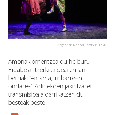
Argazkiak: Marisol Ramirez / Foku.
Amonak omentzea du helburu
Eidabe antzerki taldearen lan
berriak: ‘Amama, irribarreen
ondarea’. Adinekoen jakintzaren
transmisioa aldarrikatzen du,
besteak beste.