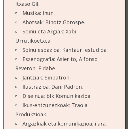
Itxaso Gil.
Musika: Inun.
Ahotsak: Bihotz Gorospe.
Soinu eta Argiak: Xabi
Urrutikoetxea.
Soinu espazioa: Kantauri estudioa.
Eszenografia: Asierito, Alfonso
Reveron, Eidabe.
Jantziak: Sinpatron.
Ilustrazioa: Dani Padron.
Diseinua: blk Komunikazioa.
Ikus-entzunezkoak: Traola
Produkzioak.
Argazkiak eta komunikazioa: ilara.