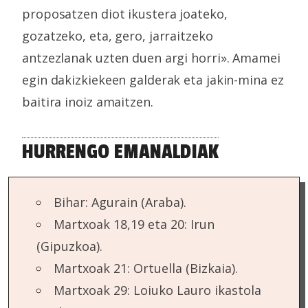
proposatzen diot ikustera joateko,
gozatzeko, eta, gero, jarraitzeko
antzezlanak uzten duen argi horri». Amamei
egin dakizkiekeen galderak eta jakin-mina ez
baitira inoiz amaitzen.
HURRENGO EMANALDIAK
Bihar: Agurain (Araba).
Martxoak 18,19 eta 20: Irun
(Gipuzkoa).
Martxoak 21: Ortuella (Bizkaia).
Martxoak 29: Loiuko Lauro ikastola