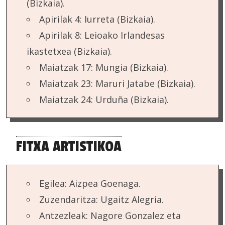
(Bizkaia).
Apirilak 4: Iurreta (Bizkaia).
Apirilak 8: Leioako Irlandesas
ikastetxea (Bizkaia).
Maiatzak 17: Mungia (Bizkaia).
Maiatzak 23: Maruri Jatabe (Bizkaia).
Maiatzak 24: Urduña (Bizkaia).
FITXA ARTISTIKOA
Egilea: Aizpea Goenaga.
Zuzendaritza: Ugaitz Alegria.
Antzezleak: Nagore Gonzalez eta