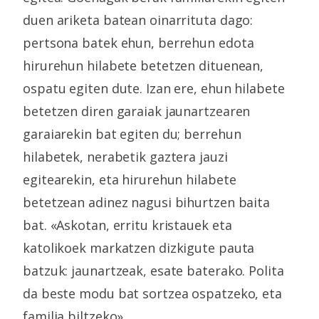
duen ariketa batean oinarrituta dago:
pertsona batek ehun, berrehun edota
hirurehun hilabete betetzen dituenean,
ospatu egiten dute. Izan ere, ehun hilabete
betetzen diren garaiak jaunartzearen
garaiarekin bat egiten du; berrehun
hilabetek, nerabetik gaztera jauzi
egitearekin, eta hirurehun hilabete
betetzean adinez nagusi bihurtzen baita
bat. «Askotan, erritu kristauek eta
katolikoek markatzen dizkigute pauta
batzuk: jaunartzeak, esate baterako. Polita
da beste modu bat sortzea ospatzeko, eta
familia biltzeko».