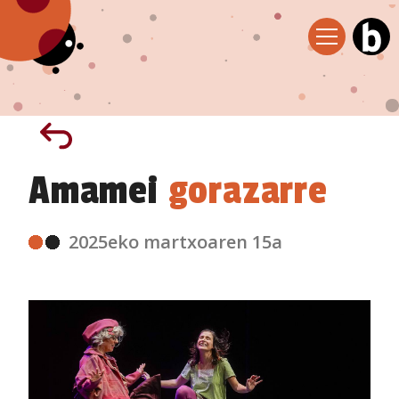
Amamei
gorazarre
2025eko martxoaren 15a