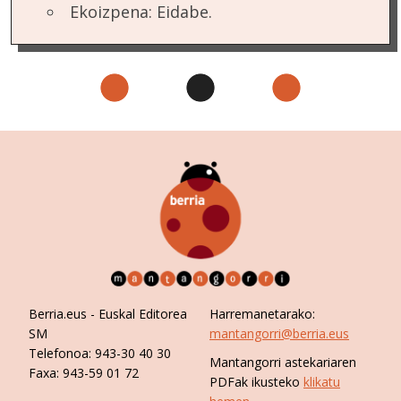
Ekoizpena: Eidabe.
Berria.eus
- Euskal Editorea
Harremanetarako:
SM
mantangorri@berria.eus
Telefonoa:
943-30 40 30
Mantangorri astekariaren
Faxa:
943-59 01 72
PDFak ikusteko
klikatu