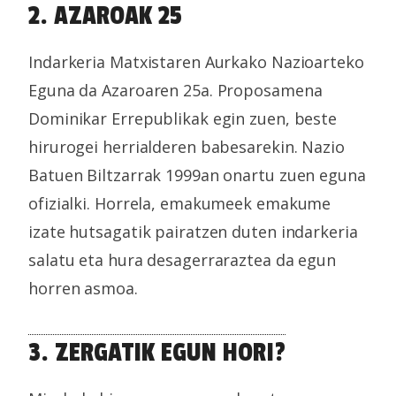
2. AZAROAK 25
Indarkeria Matxistaren Aurkako Nazioarteko
Eguna da Azaroaren 25a. Proposamena
Dominikar Errepublikak egin zuen, beste
hirurogei herrialderen babesarekin. Nazio
Batuen Biltzarrak 1999an onartu zuen eguna
ofizialki. Horrela, emakumeek emakume
izate hutsagatik pairatzen duten indarkeria
salatu eta hura desagerraraztea da egun
horren asmoa.
3. ZERGATIK EGUN HORI?