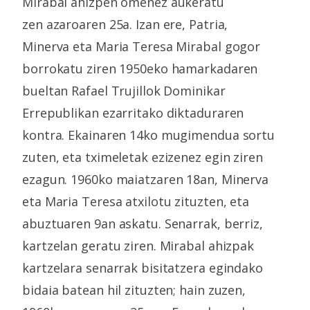
Mirabal ahizpen omenez aukeratu
zen azaroaren 25a. Izan ere, Patria,
Minerva eta Maria Teresa Mirabal gogor
borrokatu ziren 1950eko hamarkadaren
bueltan Rafael Trujillok Dominikar
Errepublikan ezarritako diktaduraren
kontra. Ekainaren 14ko mugimendua sortu
zuten, eta tximeletak ezizenez egin ziren
ezagun. 1960ko maiatzaren 18an, Minerva
eta Maria Teresa atxilotu zituzten, eta
abuztuaren 9an askatu. Senarrak, berriz,
kartzelan geratu ziren. Mirabal ahizpak
kartzelara senarrak bisitatzera egindako
bidaia batean hil zituzten; hain zuzen,