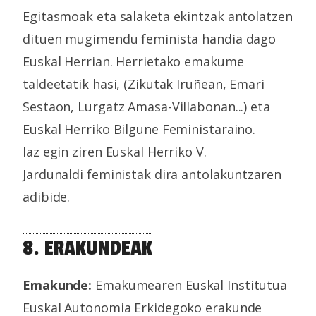
Egitasmoak eta salaketa ekintzak antolatzen
dituen mugimendu feminista handia dago
Euskal Herrian. Herrietako emakume
taldeetatik hasi, (Zikutak Iruñean, Emari
Sestaon, Lurgatz Amasa-Villabonan...) eta
Euskal Herriko Bilgune Feministaraino.
Iaz egin ziren Euskal Herriko V.
Jardunaldi feministak dira antolakuntzaren
adibide.
8. ERAKUNDEAK
Emakunde:
Emakumearen Euskal Institutua
Euskal Autonomia Erkidegoko erakunde