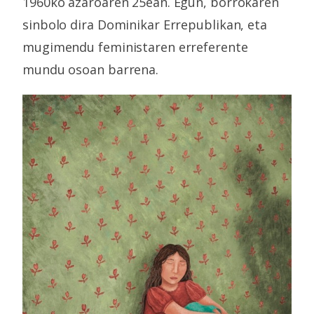
1960ko azaroaren 25ean. Egun, borrokaren
sinbolo dira Dominikar Errepublikan, eta
mugimendu feministaren erreferente
mundu osoan barrena.