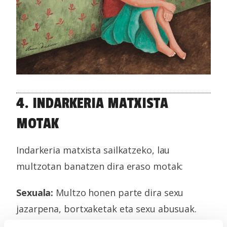
4. INDARKERIA MATXISTA
MOTAK
Indarkeria matxista sailkatzeko, lau
multzotan banatzen dira eraso motak:
Sexuala:
Multzo honen parte dira sexu
jazarpena, bortxaketak eta sexu abusuak.