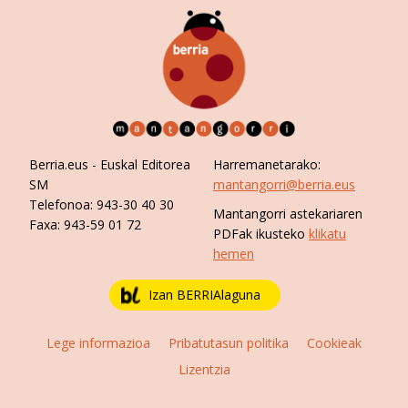
Berria.eus
- Euskal Editorea
Harremanetarako:
SM
mantangorri@berria.eus
Telefonoa:
943-30 40 30
Mantangorri astekariaren
Faxa:
943-59 01 72
PDFak ikusteko
klikatu
hemen
Izan BERRIAlaguna
Lege informazioa
Pribatutasun politika
Cookieak
Lizentzia