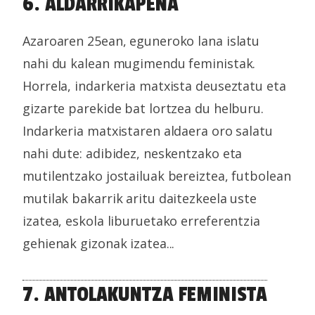
6. ALDARRIKAPENA
Azaroaren 25ean, eguneroko lana islatu
nahi du kalean mugimendu feministak.
Horrela, indarkeria matxista deuseztatu eta
gizarte parekide bat lortzea du helburu.
Indarkeria matxistaren aldaera oro salatu
nahi dute: adibidez, neskentzako eta
mutilentzako jostailuak bereiztea, futbolean
mutilak bakarrik aritu daitezkeela uste
izatea, eskola liburuetako erreferentzia
gehienak gizonak izatea...
7. ANTOLAKUNTZA FEMINISTA