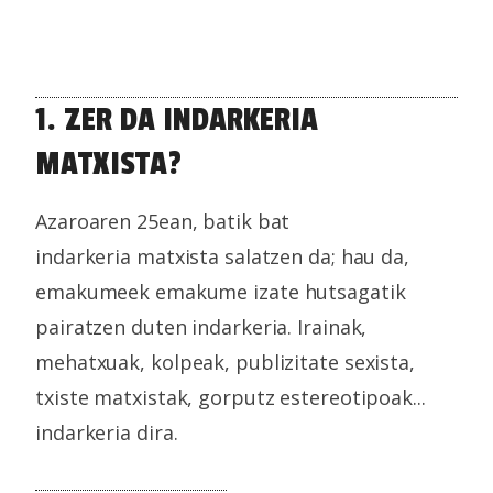
1. ZER DA INDARKERIA
MATXISTA?
Azaroaren 25ean, batik bat
indarkeria matxista salatzen da; hau da,
emakumeek emakume izate hutsagatik
pairatzen duten indarkeria. Irainak,
mehatxuak, kolpeak, publizitate sexista,
txiste matxistak, gorputz estereotipoak...
indarkeria dira.