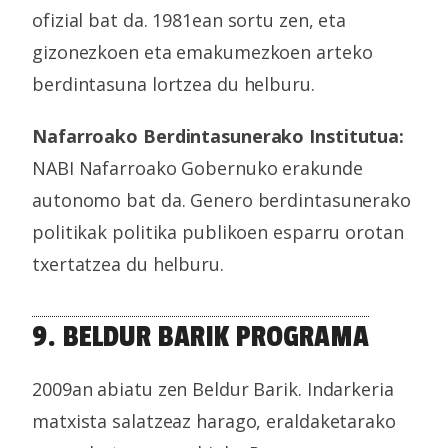
ofizial bat da. 1981ean sortu zen, eta
gizonezkoen eta emakumezkoen arteko
berdintasuna lortzea du helburu.
Nafarroako Berdintasunerako Institutua:
NABI Nafarroako Gobernuko erakunde
autonomo bat da. Genero berdintasunerako
politikak politika publikoen esparru orotan
txertatzea du helburu.
9. BELDUR BARIK PROGRAMA
2009an abiatu zen Beldur Barik. Indarkeria
matxista salatzeaz harago, eraldaketarako