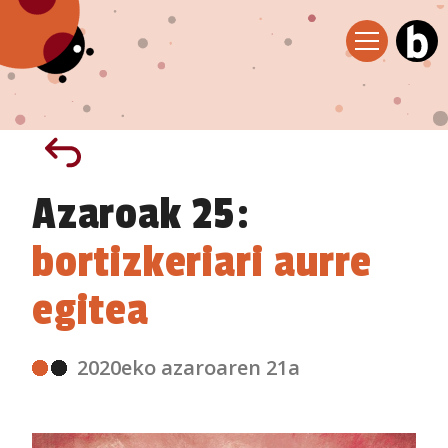
Azaroak 25:
bortizkeriari aurre
egitea
2020eko azaroaren 21a