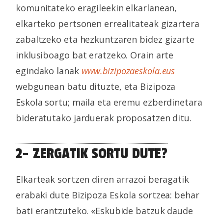
komunitateko eragileekin elkarlanean,
elkarteko pertsonen errealitateak gizartera
zabaltzeko eta hezkuntzaren bidez gizarte
inklusiboago bat eratzeko. Orain arte
egindako lanak
www.bizipozaeskola.eus
webgunean batu dituzte, eta Bizipoza
Eskola sortu; maila eta eremu ezberdinetara
bideratutako jarduerak proposatzen ditu.
2- ZERGATIK SORTU DUTE?
Elkarteak sortzen diren arrazoi beragatik
erabaki dute Bizipoza Eskola sortzea: behar
bati erantzuteko. «Eskubide batzuk daude