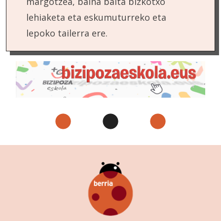
margotzea, baina baita bizkotxo
lehiaketa eta eskumuturreko eta
lepoko tailerra ere.