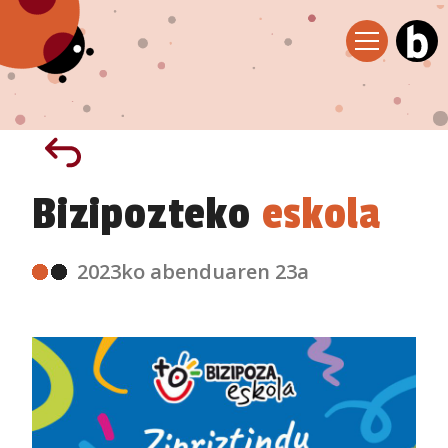
Bizipozteko
eskola
2023ko abenduaren 23a