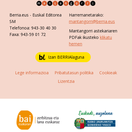
Berria.eus
- Euskal Editorea
Harremanetarako:
SM
mantangorri@berria.eus
Telefonoa:
943-30 40 30
Mantangorri astekariaren
Faxa:
943-59 01 72
PDFak ikusteko
klikatu
hemen
Izan BERRIAlaguna
Lege informazioa
Pribatutasun politika
Cookieak
Lizentzia