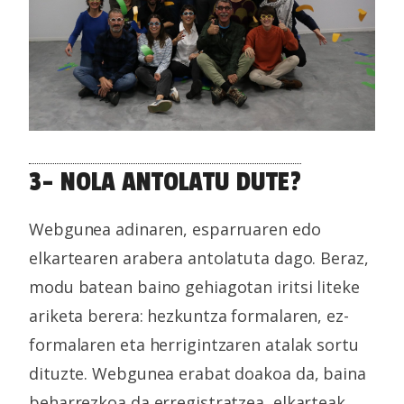
3- NOLA ANTOLATU DUTE?
Webgunea adinaren, esparruaren edo
elkartearen arabera antolatuta dago. Beraz,
modu batean baino gehiagotan iritsi liteke
ariketa berera: hezkuntza formalaren, ez-
formalaren eta herrigintzaren atalak sortu
dituzte. Webgunea erabat doakoa da, baina
beharrezkoa da erregistratzea, elkarteak