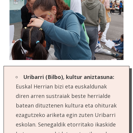
Uribarri (Bilbo), kultur aniztasuna:
Euskal Herrian bizi eta euskaldunak
diren arren sustraiak beste herrialde
batean dituztenen kultura eta ohiturak
ezagutzeko ariketa egin zuten Uribarri
eskolan. Senegaldik etorritako ikaskide