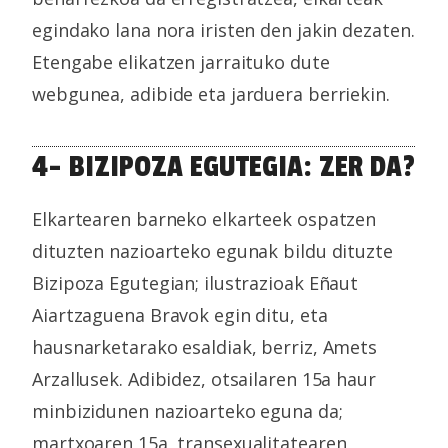
egindako lana nora iristen den jakin dezaten.
Etengabe elikatzen jarraituko dute
webgunea, adibide eta jarduera berriekin.
4- BIZIPOZA EGUTEGIA: ZER DA?
Elkartearen barneko elkarteek ospatzen
dituzten nazioarteko egunak bildu dituzte
Bizipoza Egutegian; ilustrazioak Eñaut
Aiartzaguena Bravok egin ditu, eta
hausnarketarako esaldiak, berriz, Amets
Arzallusek. Adibidez, otsailaren 15a haur
minbizidunen nazioarteko eguna da;
martxoaren 15a, transexualitatearen