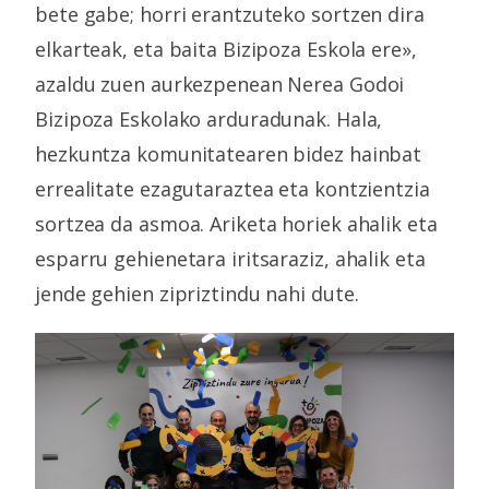
bete gabe; horri erantzuteko sortzen dira
elkarteak, eta baita Bizipoza Eskola ere»,
azaldu zuen aurkezpenean Nerea Godoi
Bizipoza Eskolako arduradunak. Hala,
hezkuntza komunitatearen bidez hainbat
errealitate ezagutaraztea eta kontzientzia
sortzea da asmoa. Ariketa horiek ahalik eta
esparru gehienetara iritsaraziz, ahalik eta
jende gehien zipriztindu nahi dute.