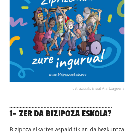
Ilustrazioak: Eñaut Aiartzaguena
1- ZER DA BIZIPOZA ESKOLA?
Bizipoza elkartea aspalditik ari da hezkuntza