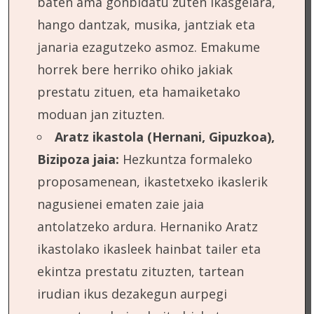
baten ama gonbidatu zuten ikasgelara,
hango dantzak, musika, jantziak eta
janaria ezagutzeko asmoz. Emakume
horrek bere herriko ohiko jakiak
prestatu zituen, eta hamaiketako
moduan jan zituzten.
Aratz ikastola (Hernani, Gipuzkoa),
Bizipoza jaia:
Hezkuntza formaleko
proposamenean, ikastetxeko ikaslerik
nagusienei ematen zaie jaia
antolatzeko ardura. Hernaniko Aratz
ikastolako ikasleek hainbat tailer eta
ekintza prestatu zituzten, tartean
irudian ikus dezakegun aurpegi