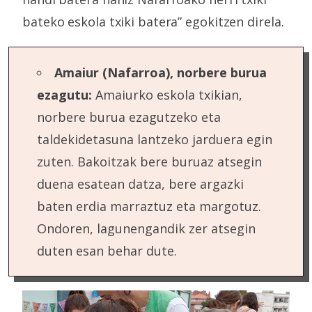
bateko eskola txiki batera” egokitzen direla.
Amaiur (Nafarroa), norbere burua
ezagutu:
Amaiurko eskola txikian,
norbere burua ezagutzeko eta
taldekidetasuna lantzeko jarduera egin
zuten. Bakoitzak bere buruaz atsegin
duena esatean datza, bere argazki
baten erdia marraztuz eta margotuz.
Ondoren, lagunengandik zer atsegin
duten esan behar dute.