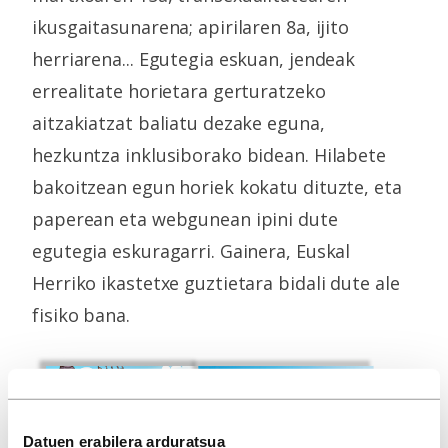
ikusgaitasunarena; apirilaren 8a, ijito
herriarena... Egutegia eskuan, jendeak
errealitate horietara gerturatzeko
aitzakiatzat baliatu dezake eguna,
hezkuntza inklusiborako bidean. Hilabete
bakoitzean egun horiek kokatu dituzte, eta
paperean eta webgunean ipini dute
egutegia eskuragarri. Gainera, Euskal
Herriko ikastetxe guztietara bidali dute ale
fisiko bana.
Datuen erabilera arduratsua