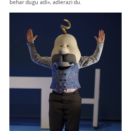
behar dugu adi», adierazi du.