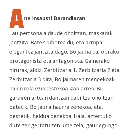
A
ne Insausti Barandiaran
Lau pertsonaia daude oholtzan, maskarak
jantzita. Batek bibotea du, eta arropa
elegantez jantzita dago; Bo jauna da, obrako
protagonista eta antagonista. Gainerako
hirurak, aldiz, Zerbitzaria 1, Zerbitzaria 2 eta
Zerbitzaria 3 dira, Bo Jaunaren menpekoak,
haien rola ezinbestekoa izan arren. Bi
garairen artean dantzan dabiltza oholtzan:
batetik, Bo jauna haurra zenekoa, eta,
bestetik, heldua denekoa. Hala, aztertuko
dute zer gertatu zen ume zela, gaur egungo