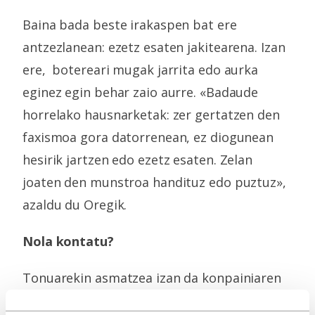
Baina bada beste irakaspen bat ere
antzezlanean: ezetz esaten jakitearena. Izan
ere, botereari mugak jarrita edo aurka
eginez egin behar zaio aurre. «Badaude
horrelako hausnarketak: zer gertatzen den
faxismoa gora datorrenean, ez diogunean
hesirik jartzen edo ezetz esaten. Zelan
joaten den munstroa handituz edo puztuz»,
azaldu du Oregik.
Nola kontatu?
Tonuarekin asmatzea izan da konpainiaren
erronketako bat. Zer kontatu bazekitelako,