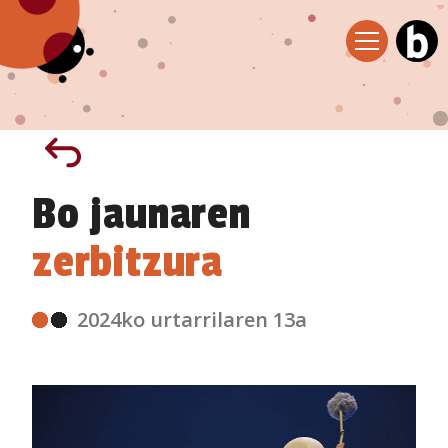
Bo jaunaren
zerbitzura
2024ko urtarrilaren 13a