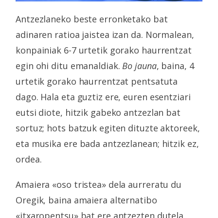
Antzezlaneko beste erronketako bat
adinaren ratioa jaistea izan da. Normalean,
konpainiak 6-7 urtetik gorako haurrentzat
egin ohi ditu emanaldiak.
Bo jauna
, baina, 4
urtetik gorako haurrentzat pentsatuta
dago. Hala eta guztiz ere, euren esentziari
eutsi diote, hitzik gabeko antzezlan bat
sortuz; hots batzuk egiten dituzte aktoreek,
eta musika ere bada antzezlanean; hitzik ez,
ordea.
Amaiera «oso tristea» dela aurreratu du
Oregik, baina amaiera alternatibo
«itxaropentsu» bat ere antzezten dutela,