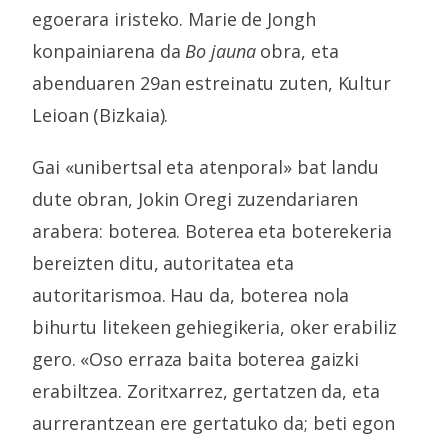
egoerara iristeko. Marie de Jongh
konpainiarena da
Bo jauna
obra, eta
abenduaren 29an estreinatu zuten, Kultur
Leioan (Bizkaia).
Gai «unibertsal eta atenporal» bat landu
dute obran, Jokin Oregi zuzendariaren
arabera: boterea. Boterea eta boterekeria
bereizten ditu, autoritatea eta
autoritarismoa. Hau da, boterea nola
bihurtu litekeen gehiegikeria, oker erabiliz
gero. «Oso erraza baita boterea gaizki
erabiltzea. Zoritxarrez, gertatzen da, eta
aurrerantzean ere gertatuko da; beti egon