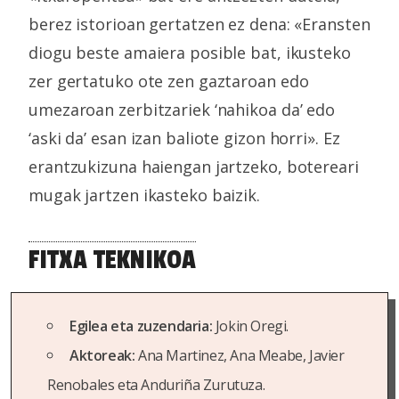
berez istorioan gertatzen ez dena: «Eransten
diogu beste amaiera posible bat, ikusteko
zer gertatuko ote zen gaztaroan edo
umezaroan zerbitzariek ‘nahikoa da’ edo
‘aski da’ esan izan baliote gizon horri». Ez
erantzukizuna haiengan jartzeko, botereari
mugak jartzen ikasteko baizik.
FITXA TEKNIKOA
Egilea eta zuzendaria:
Jokin Oregi.
Aktoreak:
Ana Martinez, Ana Meabe, Javier
Renobales eta Anduriña Zurutuza.