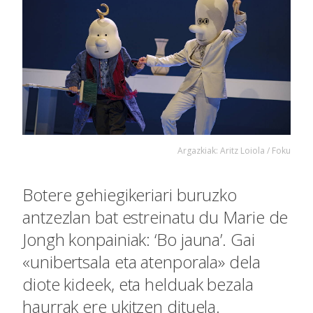
Argazkiak: Aritz Loiola / Foku
Botere gehiegikeriari buruzko
antzezlan bat estreinatu du Marie de
Jongh konpainiak: ‘Bo jauna’. Gai
«unibertsala eta atenporala» dela
diote kideek, eta helduak bezala
haurrak ere ukitzen dituela.