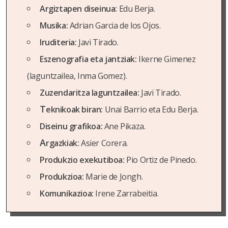
Argiztapen diseinua:
Edu Berja.
Musika:
Adrian Garcia de los Ojos.
Iruditeria:
Javi Tirado.
Eszenografia eta jantziak:
Ikerne Gimenez
(laguntzailea, Inma Gomez).
Zuzendaritza laguntzailea:
Javi Tirado.
T
eknikoak biran:
Unai Barrio eta Edu Berja.
Diseinu grafikoa:
Ane Pikaza.
A
rgazkiak:
Asier Corera.
Produkzio exekutiboa:
Pio Ortiz de Pinedo.
Produkzioa:
Marie de Jongh.
Komunikazioa:
Irene Zarrabeitia.