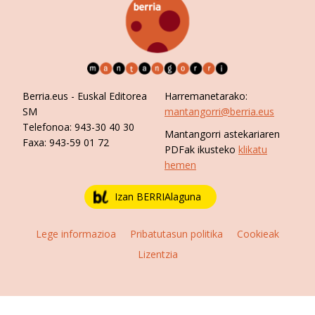
Berria.eus
- Euskal Editorea
Harremanetarako:
SM
mantangorri@berria.eus
Telefonoa:
943-30 40 30
Mantangorri astekariaren
Faxa:
943-59 01 72
PDFak ikusteko
klikatu
hemen
Izan BERRIAlaguna
Lege informazioa
Pribatutasun politika
Cookieak
Lizentzia