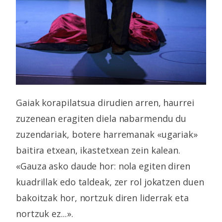
Gaiak korapilatsua dirudien arren, haurrei
zuzenean eragiten diela nabarmendu du
zuzendariak, botere harremanak «ugariak»
baitira etxean, ikastetxean zein kalean.
«Gauza asko daude hor: nola egiten diren
kuadrillak edo taldeak, zer rol jokatzen duen
bakoitzak hor, nortzuk diren liderrak eta
nortzuk ez...».