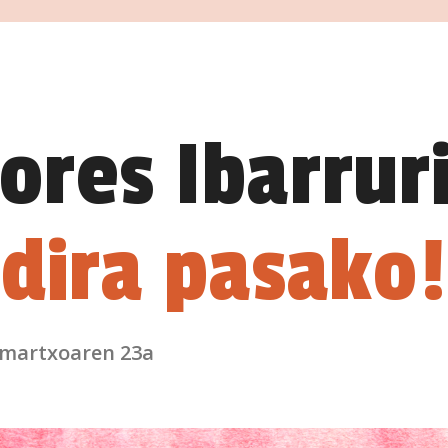
ores Ibarruri
 dira pasako!
 martxoaren 23a