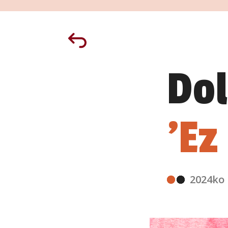
Dol
'Ez
2024ko