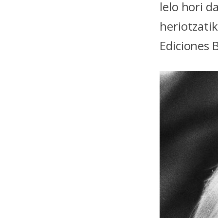
lelo hori d
heriotzatik
Ediciones 