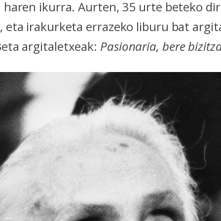
a haren ikurra. Aurten, 35 urte beteko di
, eta irakurketa errazeko liburu bat argi
Beta argitaletxeak:
Pasionaria, bere bizitz