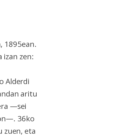
en, 1895ean.
a izan zen:
o Alderdi
andan aritu
era —sei
kion—. 36ko
u zuen, eta