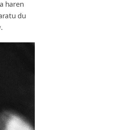
ra haren
taratu du
a
.