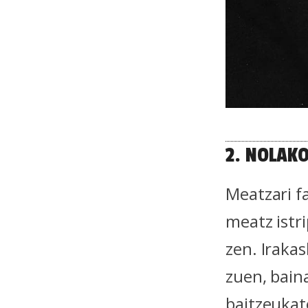
2. NOLAK
Meatzari fa
meatz istri
zen. Iraka
zuen, baina
baitzeukat