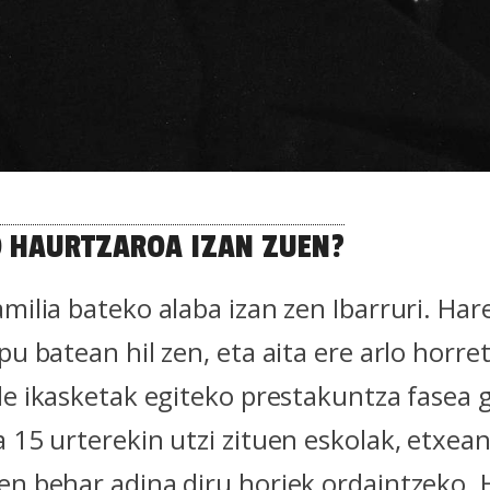
O HAURTZAROA IZAN ZUEN?
milia bateko alaba izan zen Ibarruri. Har
pu batean hil zen, eta aita ere arlo horre
sle ikasketak egiteko prestakuntza fasea 
 15 urterekin utzi zituen eskolak, etxean
en behar adina diru horiek ordaintzeko.