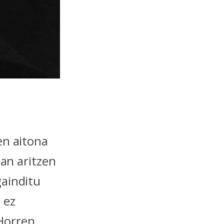
en aitona
tan aritzen
gainditu
 ez
 Horren