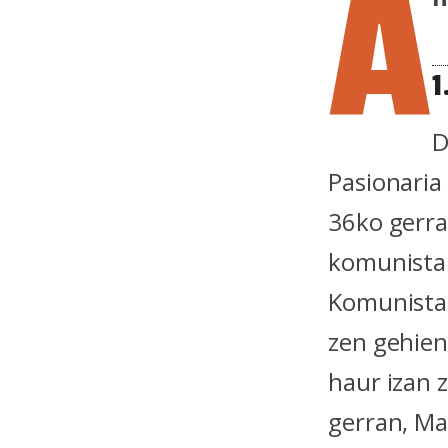
A
1
D
Pasionaria 
36ko gerr
komunistan
Komunistan
zen gehien
haur izan z
gerran, Ma