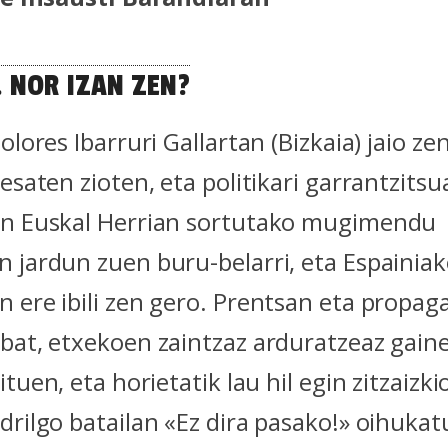
. NOR IZAN ZEN?
olores Ibarruri Gallartan (Bizkaia) jaio z
esaten zioten, eta politikari garrantzitsu
an Euskal Herrian sortutako mugimendu
 jardun zuen buru-belarri, eta Espainiak
 ere ibili zen gero. Prentsan eta propag
bat, etxekoen zaintzaz arduratzeaz gain
ituen, eta horietatik lau hil egin zitzaiz
drilgo batailan «Ez dira pasako!» oihukat