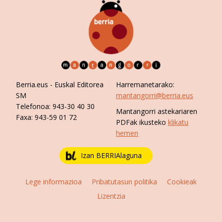
Berria.eus
- Euskal Editorea
Harremanetarako:
SM
mantangorri@berria.eus
Telefonoa:
943-30 40 30
Mantangorri astekariaren
Faxa:
943-59 01 72
PDFak ikusteko
klikatu
hemen
Izan BERRIAlaguna
Lege informazioa
Pribatutasun politika
Cookieak
Lizentzia