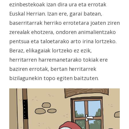
ezinbestekoak izan dira ura eta errotak
Euskal Herrian. Izan ere, garai batean,
baserritarrak herriko errotetara joaten ziren
zerealak ehotzera, ondoren animalientzako
pentsua eta taloetarako arto irina lortzeko.
Beraz, elikagaiak lortzeko ez ezik,
herritarren harremanetarako tokiak ere
baziren errotak, bertan herritarrek
bizilagunekin topo egiten baitzuten.