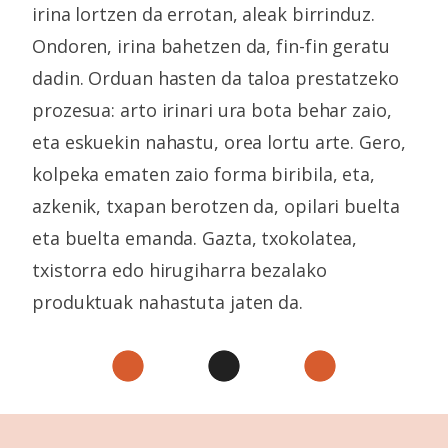
irina lortzen da errotan, aleak birrinduz.
Ondoren, irina bahetzen da, fin-fin geratu
dadin. Orduan hasten da taloa prestatzeko
prozesua: arto irinari ura bota behar zaio,
eta eskuekin nahastu, orea lortu arte. Gero,
kolpeka ematen zaio forma biribila, eta,
azkenik, txapan berotzen da, opilari buelta
eta buelta emanda. Gazta, txokolatea,
txistorra edo hirugiharra bezalako
produktuak nahastuta jaten da.