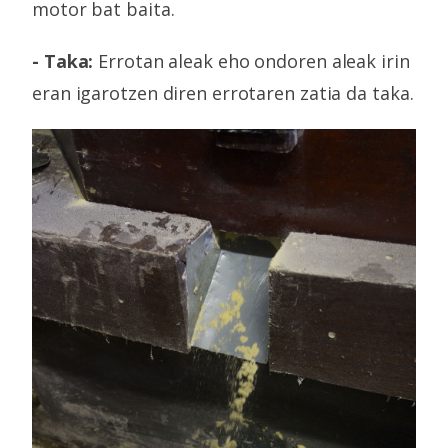
motor bat baita.
- Taka:
Errotan aleak eho ondoren aleak irin
eran igarotzen diren errotaren zatia da taka.