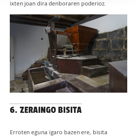
Identify your device by actively scanning it for
ixten joan dira denboraren poderioz.
specific characteristics (fingerprinting)
Find out more about how your personal data is processed
and set your preferences in the
details section
.
Webgune honek cookie propioak eta hirugarrenen cookie-
fitxategiak erabiltzen ditu. Zure esperientzia eta
zerbitzuak hobetzeko asmoz, cookie teknologiaz
baliatzen gara. Ohar hau onartuz gero, teknologia hori
erabiltzeko baimen esplizitua ematen diguzu.
Gehiago
irakurri
6. ZERAINGO BISITA
Erroten eguna igaro bazen ere, bisita