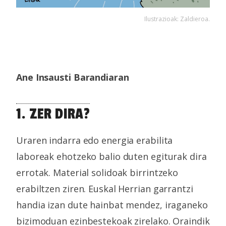
Ilustrazioak: Zaldieroa.
Ane Insausti Barandiaran
1. ZER DIRA?
Uraren indarra edo energia erabilita
laboreak ehotzeko balio duten egiturak dira
errotak. Material solidoak birrintzeko
erabiltzen ziren. Euskal Herrian garrantzi
handia izan dute hainbat mendez, iraganeko
bizimoduan ezinbestekoak zirelako. Oraindik