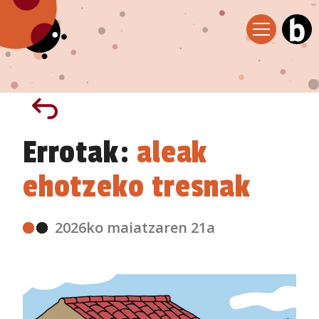
Errotak:
aleak
ehotzeko tresnak
2026ko maiatzaren 21a