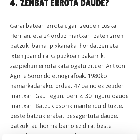
4. ZENBAT ERROTA DAUDE?
Garai batean errota ugari zeuden Euskal
Herrian, eta 24 orduz martxan izaten ziren
batzuk, baina, pixkanaka, hondatzen eta
ixten joan dira. Gipuzkoan bakarrik,
zazpiehun errota katalogatu zituen Antxon
Agirre Sorondo etnografoak. 1980ko
hamarkadarako, ordea, 47 baino ez zeuden
martxan. Gaur egun, berriz, 30 inguru daude
martxan. Batzuk osorik mantendu dituzte,
beste batzuk erabat desagertuta daude,
batzuk lau horma baino ez dira, beste
batzuk baserri bihurtu dituzte...