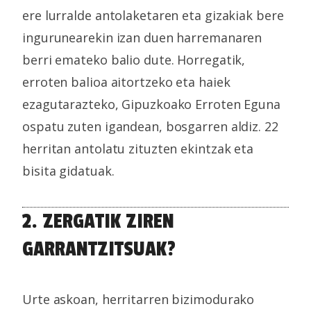
ere lurralde antolaketaren eta gizakiak bere
ingurunearekin izan duen harremanaren
berri emateko balio dute. Horregatik,
erroten balioa aitortzeko eta haiek
ezagutarazteko, Gipuzkoako Erroten Eguna
ospatu zuten igandean, bosgarren aldiz. 22
herritan antolatu zituzten ekintzak eta
bisita gidatuak.
2. ZERGATIK ZIREN
GARRANTZITSUAK?
Urte askoan, herritarren bizimodurako