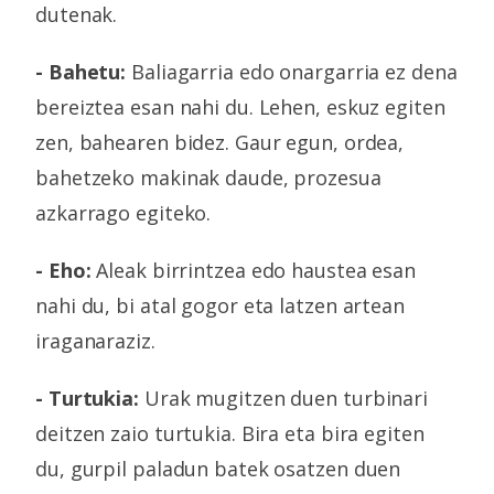
dutenak.
- Bahetu:
Baliagarria edo onargarria ez dena
bereiztea esan nahi du. Lehen, eskuz egiten
zen, bahearen bidez. Gaur egun, ordea,
bahetzeko makinak daude, prozesua
azkarrago egiteko.
- Eho:
Aleak birrintzea edo haustea esan
nahi du, bi atal gogor eta latzen artean
iraganaraziz.
- Turtukia:
Urak mugitzen duen turbinari
deitzen zaio turtukia. Bira eta bira egiten
du, gurpil paladun batek osatzen duen