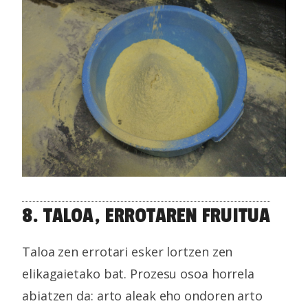
8. TALOA, ERROTAREN FRUITUA
Taloa zen errotari esker lortzen zen
elikagaietako bat. Prozesu osoa horrela
abiatzen da: arto aleak eho ondoren arto