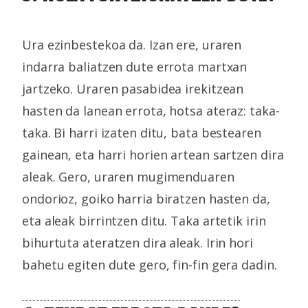
Ura ezinbestekoa da. Izan ere, uraren
indarra baliatzen dute errota martxan
jartzeko. Uraren pasabidea irekitzean
hasten da lanean errota, hotsa ateraz: taka-
taka. Bi harri izaten ditu, bata bestearen
gainean, eta harri horien artean sartzen dira
aleak. Gero, uraren mugimenduaren
ondorioz, goiko harria biratzen hasten da,
eta aleak birrintzen ditu. Taka artetik irin
bihurtuta ateratzen dira aleak. Irin hori
bahetu egiten dute gero, fin-fin gera dadin.