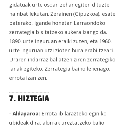
gidatuak urte osoan zehar egiten dituzte
hainbat lekutan. Zerainen (Gipuzkoa), esate
baterako, igande honetan Larraondoko
zerrategia bisitatzeko aukera izango da.
1890. urte inguruan eraiki zuten, eta 1960.
urte inguruan utzi zioten hura erabiltzeari.
Uraren indarraz baliatzen ziren zerrategiko
lanak egiteko. Zerrategia baino lehenago,
errota izan zen.
7. HIZTEGIA
- Aldaparoa:
Errota ibilarazteko eginiko
ubideak dira, alorrak ureztatzeko balio