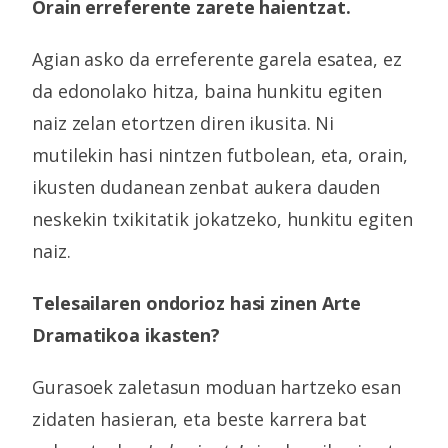
Orain erreferente zarete haientzat.
Agian asko da erreferente garela esatea, ez
da edonolako hitza, baina hunkitu egiten
naiz zelan etortzen diren ikusita. Ni
mutilekin hasi nintzen futbolean, eta, orain,
ikusten dudanean zenbat aukera dauden
neskekin txikitatik jokatzeko, hunkitu egiten
naiz.
Telesailaren ondorioz hasi zinen Arte
Dramatikoa ikasten?
Gurasoek zaletasun moduan hartzeko esan
zidaten hasieran, eta beste karrera bat