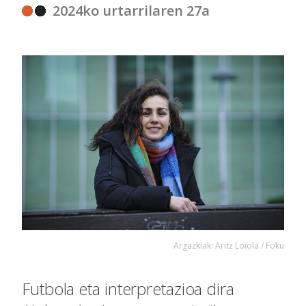
2024ko urtarrilaren 27a
Argazkiak: Aritz Loiola / Foku
Futbola eta interpretazioa dira