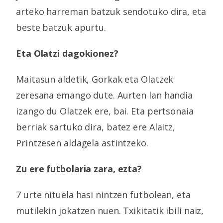
arteko harreman batzuk sendotuko dira, eta
beste batzuk apurtu.
Eta Olatzi dagokionez?
Maitasun aldetik, Gorkak eta Olatzek
zeresana emango dute. Aurten lan handia
izango du Olatzek ere, bai. Eta pertsonaia
berriak sartuko dira, batez ere Alaitz,
Printzesen aldagela astintzeko.
Zu ere futbolaria zara, ezta?
7 urte nituela hasi nintzen futbolean, eta
mutilekin jokatzen nuen. Txikitatik ibili naiz,