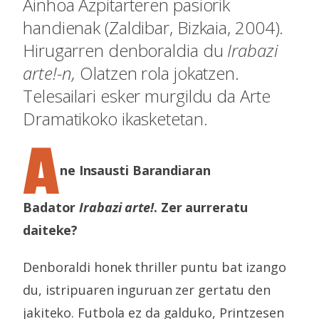
Ainhoa Azpitarteren pasiorik
handienak (Zaldibar, Bizkaia, 2004).
Hirugarren denboraldia du
Irabazi
arte!-n,
Olatzen rola jokatzen.
Telesailari esker murgildu da Arte
Dramatikoko ikasketetan.
A
ne Insausti Barandiaran
Badator
Irabazi arte!
. Zer aurreratu
daiteke?
Denboraldi honek thriller puntu bat izango
du, istripuaren inguruan zer gertatu den
jakiteko. Futbola ez da galduko, Printzesen