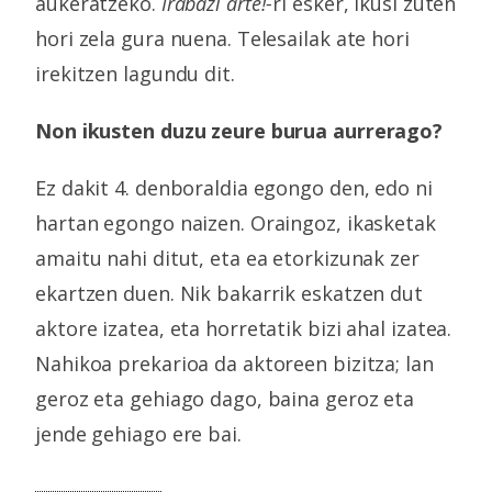
aukeratzeko.
I
rabazi arte!
-
ri esker, ikusi zuten
hori zela gura nuena. Telesailak ate hori
irekitzen lagundu dit.
Non ikusten duzu zeure burua aurrerago?
Ez dakit 4. denboraldia egongo den, edo ni
hartan egongo naizen. Oraingoz, ikasketak
amaitu nahi ditut, eta ea etorkizunak zer
ekartzen duen. Nik bakarrik eskatzen dut
aktore izatea, eta horretatik bizi ahal izatea.
Nahikoa prekarioa da aktoreen bizitza; lan
geroz eta gehiago dago, baina geroz eta
jende gehiago ere bai.