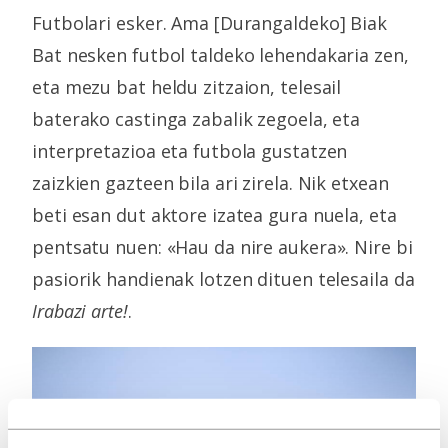
Futbolari esker. Ama [Durangaldeko] Biak
Bat nesken futbol taldeko lehendakaria zen,
eta mezu bat heldu zitzaion, telesail
baterako castinga zabalik zegoela, eta
interpretazioa eta futbola gustatzen
zaizkien gazteen bila ari zirela. Nik etxean
beti esan dut aktore izatea gura nuela, eta
pentsatu nuen: «Hau da nire aukera». Nire bi
pasiorik handienak lotzen dituen telesaila da
Irabazi arte!
.