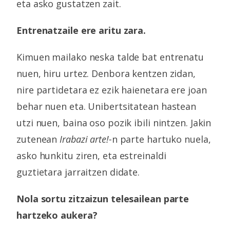
eta asko gustatzen zait.
Entrenatzaile ere aritu zara.
Kimuen mailako neska talde bat entrenatu
nuen, hiru urtez. Denbora kentzen zidan,
nire partidetara ez ezik haienetara ere joan
behar nuen eta. Unibertsitatean hastean
utzi nuen, baina oso pozik ibili nintzen. Jakin
zutenean
Irabazi arte!
-
n parte hartuko nuela,
asko hunkitu ziren, eta estreinaldi
guztietara jarraitzen didate.
Nola sortu zitzaizun telesailean parte
hartzeko aukera?