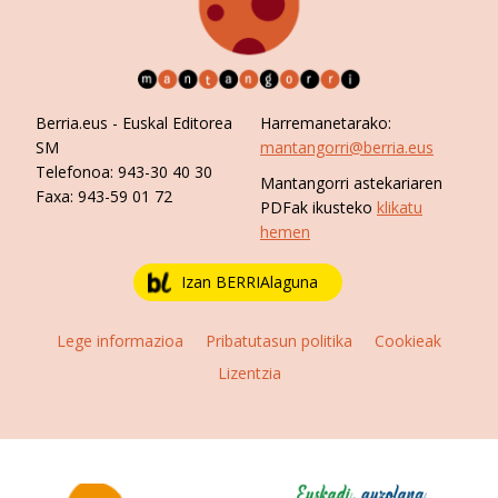
Berria.eus
- Euskal Editorea
Harremanetarako:
SM
mantangorri@berria.eus
Telefonoa:
943-30 40 30
Mantangorri astekariaren
Faxa:
943-59 01 72
PDFak ikusteko
klikatu
hemen
Izan BERRIAlaguna
Lege informazioa
Pribatutasun politika
Cookieak
Lizentzia