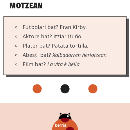
MOTZEAN
Futbolari bat? Fran Kirby.
Aktore bat? Itziar Ituño.
Plater bat? Patata tortilla.
Abesti bat?
Xalbadorren heriotzean
.
Film bat?
La vita è bella
.