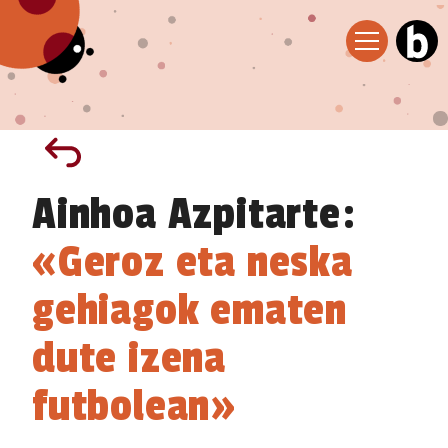
Ainhoa Azpitarte:
«Geroz eta neska
gehiagok ematen
dute izena
futbolean»