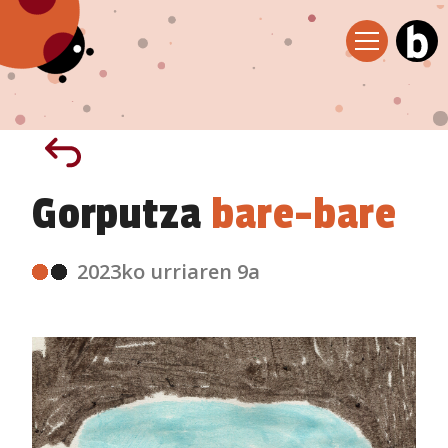
Gorputza
bare-bare
2023ko urriaren 9a