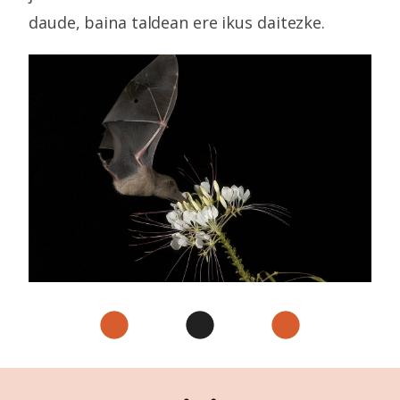
daude, baina taldean ere ikus daitezke.