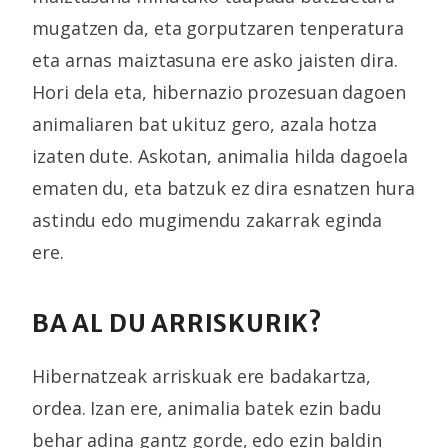
mugatzen da, eta gorputzaren tenperatura
eta arnas maiztasuna ere asko jaisten dira.
Hori dela eta, hibernazio prozesuan dagoen
animaliaren bat ukituz gero, azala hotza
izaten dute. Askotan, animalia hilda dagoela
ematen du, eta batzuk ez dira esnatzen hura
astindu edo mugimendu zakarrak eginda
ere.
BA AL DU ARRISKURIK?
Hibernatzeak arriskuak ere badakartza,
ordea. Izan ere, animalia batek ezin badu
behar adina gantz gorde, edo ezin baldin