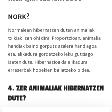
NORK?
Normalean hibernatzen duten animaliak
txikiak izan ohi dira. Proportzioan, animalia
handiak baino gorputz azalera handiagoa
eta, elikadura gordetzeko leku gutxiago
izaten dute. Hibernazioa da elikadura
erreserbak hobekien baliatzeko bidea.
4. ZER ANIMALIAK HIBERNATZEN
DUTE?