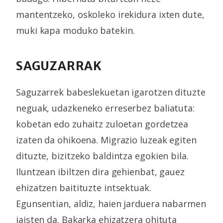
mantentzeko, oskoleko irekidura ixten dute,
muki kapa moduko batekin.
SAGUZARRAK
Saguzarrek babeslekuetan igarotzen dituzte
neguak, udazkeneko erreserbez baliatuta:
kobetan edo zuhaitz zuloetan gordetzea
izaten da ohikoena. Migrazio luzeak egiten
dituzte, bizitzeko baldintza egokien bila.
Iluntzean ibiltzen dira gehienbat, gauez
ehizatzen baitituzte intsektuak.
Egunsentian, aldiz, haien jarduera nabarmen
jaisten da. Bakarka ehizatzera ohituta