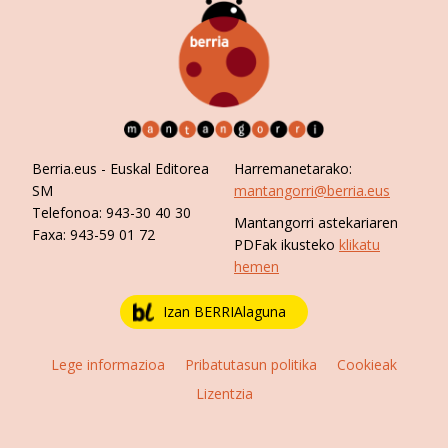
Berria.eus
- Euskal Editorea
Harremanetarako:
SM
mantangorri@berria.eus
Telefonoa:
943-30 40 30
Mantangorri astekariaren
Faxa:
943-59 01 72
PDFak ikusteko
klikatu
hemen
Izan BERRIAlaguna
Lege informazioa
Pribatutasun politika
Cookieak
Lizentzia