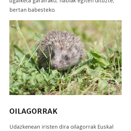
ugalketa garairako, habiak egiten dituzte,
bertan babesteko.
OILAGORRAK
Udazkenean iristen dira oilagorrak Euskal