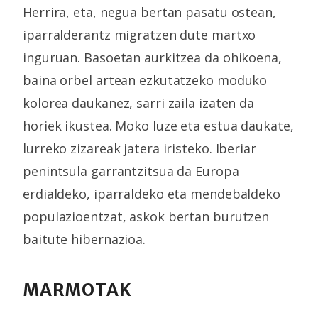
Herrira, eta, negua bertan pasatu ostean,
iparralderantz migratzen dute martxo
inguruan. Basoetan aurkitzea da ohikoena,
baina orbel artean ezkutatzeko moduko
kolorea daukanez, sarri zaila izaten da
horiek ikustea. Moko luze eta estua daukate,
lurreko zizareak jatera iristeko. Iberiar
penintsula garrantzitsua da Europa
erdialdeko, iparraldeko eta mendebaldeko
populazioentzat, askok bertan burutzen
baitute hibernazioa.
MARMOTAK