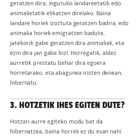
geratzen dira, inguruko landareetatik edo
animalietatik elikatzen direlako. Baina
landare horiek izoztuta geratzen badira, edo
animalia horiek emigratzen badute,
jatekorik gabe geratzen dira animaliak, eta
ezin dira jan gabe bizi. Horregatik, aldez
aurretik prestatu behar dira egoera
horretarako, eta abagunea iristen denean,
hibernatu.
3. HOTZETIK IHES EGITEN DUTE?
Hotzari aurre egiteko modu bat da
hibernatzea, baina horrek ez du esan nahi