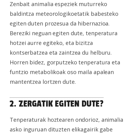
Zenbait animalia espeziek muturreko
baldintza meteorologikoetatik babesteko
egiten duten prozesua da hibernazioa.
Bereziki neguan egiten dute, tenperatura
hotzei aurre egiteko, eta bizitza
kontserbatzea eta zaintzea du helburu.
Horren bidez, gorputzeko tenperatura eta
funtzio metabolikoak oso maila apalean
mantentzea lortzen dute.
2. ZERGATIK EGITEN DUTE?
Tenperaturak hoztearen ondorioz, animalia
asko inguruan dituzten elikagairik gabe