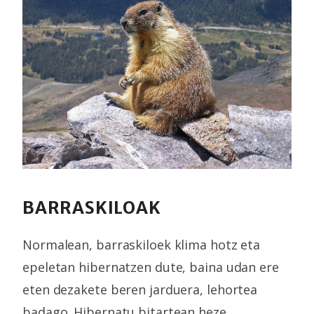
BARRASKILOAK
Normalean, barraskiloek klima hotz eta
epeletan hibernatzen dute, baina udan ere
eten dezakete beren jarduera, lehortea
badago. Hibernatu bitartean heze