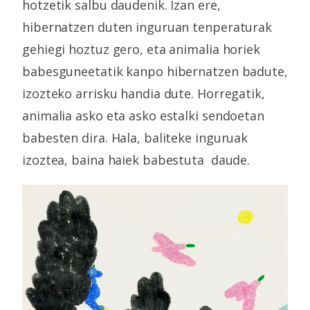
hotzetik salbu daudenik. Izan ere,
hibernatzen duten inguruan tenperaturak
gehiegi hoztuz gero, eta animalia horiek
babesguneetatik kanpo hibernatzen badute,
izozteko arrisku handia dute. Horregatik,
animalia asko eta asko estalki sendoetan
babesten dira. Hala, baliteke inguruak
izoztea, baina haiek babestuta daude.