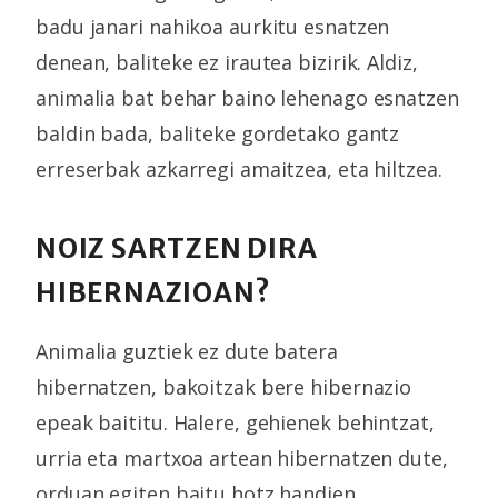
badu janari nahikoa aurkitu esnatzen
denean, baliteke ez irautea bizirik. Aldiz,
animalia bat behar baino lehenago esnatzen
baldin bada, baliteke gordetako gantz
erreserbak azkarregi amaitzea, eta hiltzea.
NOIZ SARTZEN DIRA
HIBERNAZIOAN?
Animalia guztiek ez dute batera
hibernatzen, bakoitzak bere hibernazio
epeak baititu. Halere, gehienek behintzat,
urria eta martxoa artean hibernatzen dute,
orduan egiten baitu hotz handien.