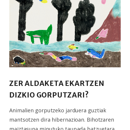
ZER ALDAKETA EKARTZEN
DIZKIO GORPUTZARI?
Animalien gorputzeko jarduera guztiak
mantsotzen dira hibernazioan. Bihotzaren
maiztasuna minutuko taupada batzuetara