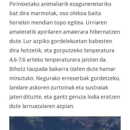
Pirinioetako animaliarik ezagunenetariko
bat dira marmotak, oso ohikoa baita
horiekin mendian topo egitea. Urriaren
amaieratik apirilaren amaierara hibernatzen
dute. Lur azpiko gordelekuetan babesten
dira hotzetik, eta gorputzeko tenperatura
4,6-7,6 arteko tenperaturara jaisten da.
Bihotz taupada bakarra izaten dute hamar
minutuko. Negurako erreserbak gordetzeko,
landare askoren zurtoinak eta sustraiak
jaten dituzte, eta gantz geruza lodia eratzen
dute larruazalaren azpian.