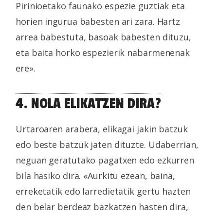
Pirinioetako faunako espezie guztiak eta
horien ingurua babesten ari zara. Hartz
arrea babestuta, basoak babesten dituzu,
eta baita horko espezierik nabarmenenak
ere».
4. NOLA ELIKATZEN DIRA?
Urtaroaren arabera, elikagai jakin batzuk
edo beste batzuk jaten dituzte. Udaberrian,
neguan geratutako pagatxen edo ezkurren
bila hasiko dira. «Aurkitu ezean, baina,
erreketatik edo larredietatik gertu hazten
den belar berdeaz bazkatzen hasten dira,