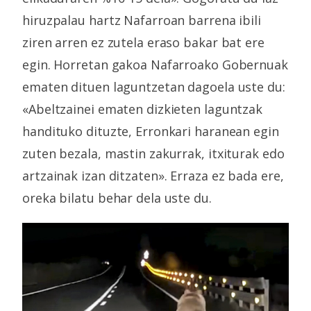
hiruzpalau hartz Nafarroan barrena ibili
ziren arren ez zutela eraso bakar bat ere
egin. Horretan gakoa Nafarroako Gobernuak
ematen dituen laguntzetan dagoela uste du:
«Abeltzainei ematen dizkieten laguntzak
handituko dituzte, Erronkari haranean egin
zuten bezala, mastin zakurrak, itxiturak edo
artzainak izan ditzaten». Erraza ez bada ere,
oreka bilatu behar dela uste du.