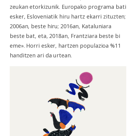
zeukan etorkizunik. Europako programa bati
esker, Esloveniatik hiru hartz ekarri zituzten;
2006an, beste hiru; 2016an, Kataluniara
beste bat, eta, 2018an, Frantziara beste bi
eme». Horri esker, hartzen populazioa %11
handitzen ari da urtean.