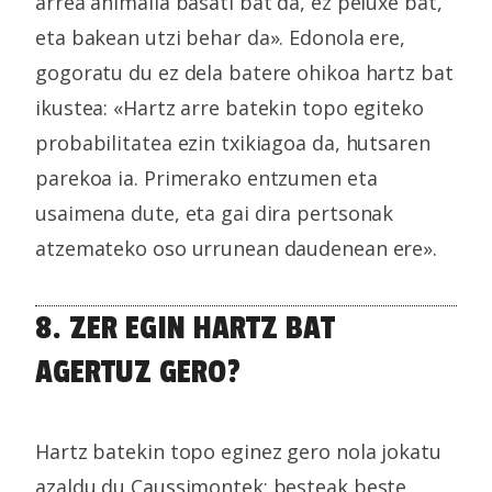
arrea animalia basati bat da, ez peluxe bat,
eta bakean utzi behar da». Edonola ere,
gogoratu du ez dela batere ohikoa hartz bat
ikustea: «Hartz arre batekin topo egiteko
probabilitatea ezin txikiagoa da, hutsaren
parekoa ia. Primerako entzumen eta
usaimena dute, eta gai dira pertsonak
atzemateko oso urrunean daudenean ere».
8. ZER EGIN HARTZ BAT
AGERTUZ GERO?
Hartz batekin topo eginez gero nola jokatu
azaldu du Caussimontek: besteak beste,