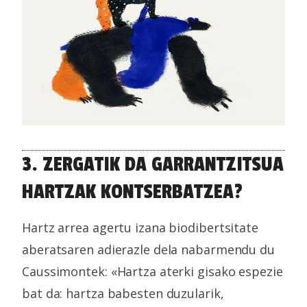
3. ZERGATIK DA GARRANTZITSUA
HARTZAK KONTSERBATZEA?
Hartz arrea agertu izana biodibertsitate
aberatsaren adierazle dela nabarmendu du
Caussimontek: «Hartza aterki gisako espezie
bat da: hartza babesten duzularik,