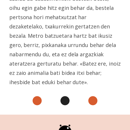
oihu egin gabe hitz egin behar da, bestela
pertsona hori mehatxutzat har
dezaketelako, txakurrekin gertatzen den
bezala. Metro batzuetara hartz bat ikusiz
gero, berriz, pixkanaka urrundu behar dela
nabarmendu du, eta ez dela argazkiak
ateratzera gerturatu behar. «Batez ere, inoiz
ez zaio animalia bati bidea itxi behar;
ihesbide bat eduki behar dute».