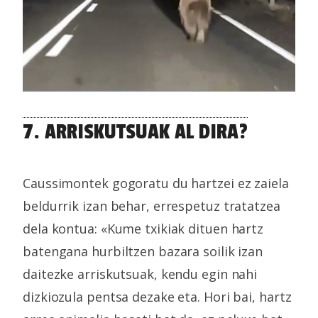
7. ARRISKUTSUAK AL DIRA?
Caussimontek gogoratu du hartzei ez zaiela
beldurrik izan behar, errespetuz tratatzea
dela kontua: «Kume txikiak dituen hartz
batengana hurbiltzen bazara soilik izan
daitezke arriskutsuak, kendu egin nahi
dizkiozula pentsa dezake eta. Hori bai, hartz