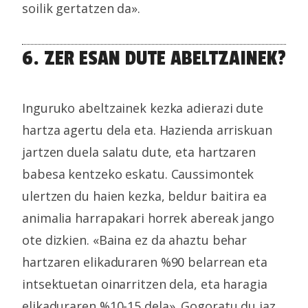
soilik gertatzen da».
irakurri
6. ZER ESAN DUTE ABELTZAINEK?
Inguruko abeltzainek kezka adierazi dute
hartza agertu dela eta. Hazienda arriskuan
jartzen duela salatu dute, eta hartzaren
babesa kentzeko eskatu. Caussimontek
ulertzen du haien kezka, beldur baitira ea
animalia harrapakari horrek abereak jango
ote dizkien. «Baina ez da ahaztu behar
hartzaren elikaduraren %90 belarrean eta
intsektuetan oinarritzen dela, eta haragia
elikaduraren %10-15 dela». Gogoratu du iaz