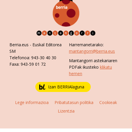
Berria.eus
- Euskal Editorea
Harremanetarako:
SM
mantangorri@berria.eus
Telefonoa:
943-30 40 30
Mantangorri astekariaren
Faxa:
943-59 01 72
PDFak ikusteko
klikatu
hemen
Izan BERRIAlaguna
Lege informazioa
Pribatutasun politika
Cookieak
Lizentzia