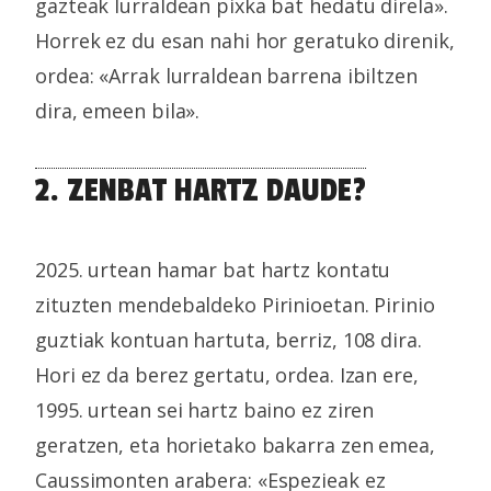
gazteak lurraldean pixka bat hedatu direla».
Horrek ez du esan nahi hor geratuko direnik,
ordea: «Arrak lurraldean barrena ibiltzen
dira, emeen bila».
2. ZENBAT HARTZ DAUDE?
2025. urtean hamar bat hartz kontatu
zituzten mendebaldeko Pirinioetan. Pirinio
guztiak kontuan hartuta, berriz, 108 dira.
Hori ez da berez gertatu, ordea. Izan ere,
1995. urtean sei hartz baino ez ziren
geratzen, eta horietako bakarra zen emea,
Caussimonten arabera: «Espezieak ez