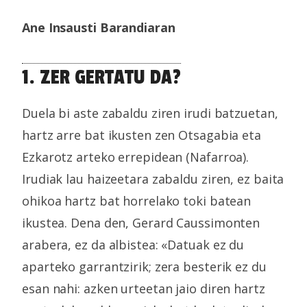
Ane Insausti Barandiaran
1. ZER GERTATU DA?
Duela bi aste zabaldu ziren irudi batzuetan,
hartz arre bat ikusten zen Otsagabia eta
Ezkarotz arteko errepidean (Nafarroa).
Irudiak lau haizeetara zabaldu ziren, ez baita
ohikoa hartz bat horrelako toki batean
ikustea. Dena den, Gerard Caussimonten
arabera, ez da albistea: «Datuak ez du
aparteko garrantzirik; zera besterik ez du
esan nahi: azken urteetan jaio diren hartz