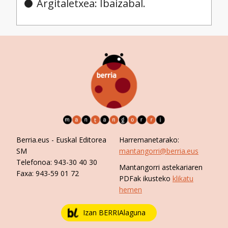
Argitaletxea: Ibaizabal.
Berria.eus
- Euskal Editorea
Harremanetarako:
SM
mantangorri@berria.eus
Telefonoa:
943-30 40 30
Mantangorri astekariaren
Faxa:
943-59 01 72
PDFak ikusteko
klikatu
hemen
Izan BERRIAlaguna