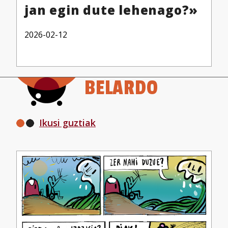
jan egin dute lehenago?»
2026-02-12
BELARDO
Ikusi guztiak