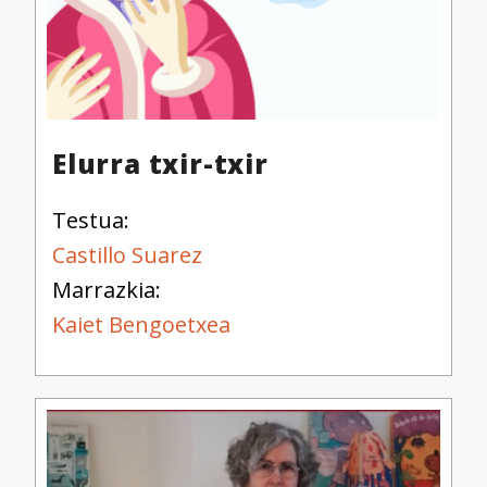
Elurra txir-txir
Testua:
Castillo Suarez
Marrazkia:
Kaiet Bengoetxea