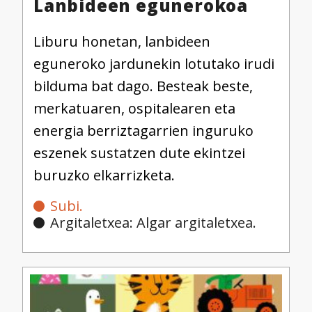
Lanbideen egunerokoa
Liburu honetan, lanbideen
eguneroko jardunekin lotutako irudi
bilduma bat dago. Besteak beste,
merkatuaren, ospitalearen eta
energia berriztagarrien inguruko
eszenek sustatzen dute ekintzei
buruzko elkarrizketa.
Subi.
Argitaletxea: Algar argitaletxea.