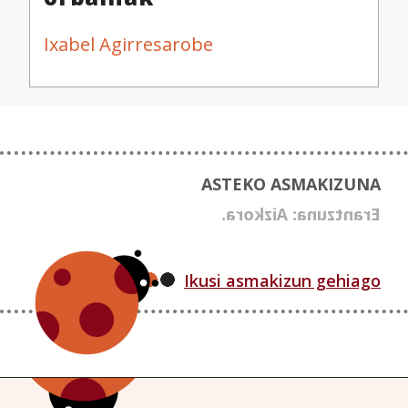
Ixabel Agirresarobe
ASTEKO ASMAKIZUNA
Erantzuna: Aizkora.
Ikusi asmakizun gehiago