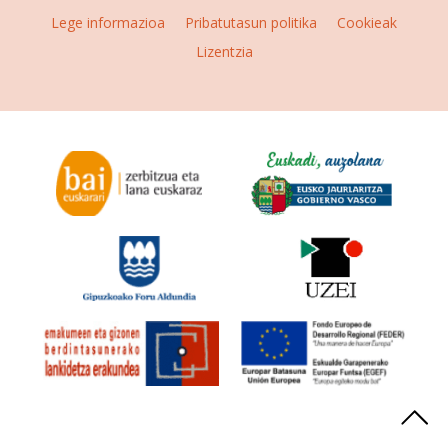
Lege informazioa
Pribatutasun politika
Cookieak
Lizentzia