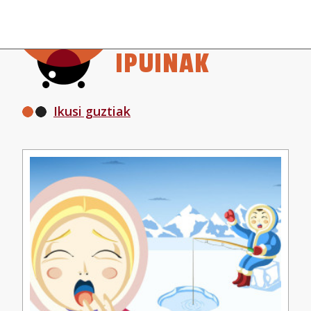
IPUINAK
Ikusi guztiak