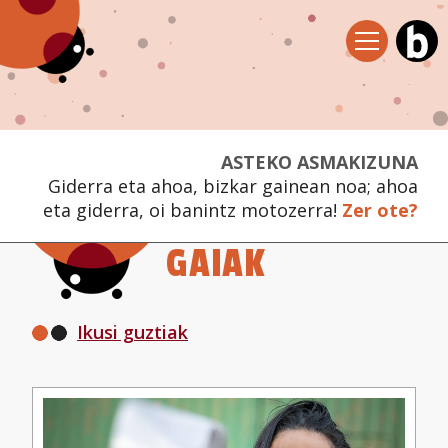
ASTEKO ASMAKIZUNA
Giderra eta ahoa, bizkar gainean noa; ahoa
eta giderra, oi banintz motozerra!
Zer ote?
GAIAK
Ikusi guztiak