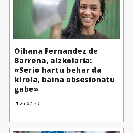
Oihana Fernandez de
Barrena, aizkolaria:
«Serio hartu behar da
kirola, baina obsesionatu
gabe»
2026-07-30