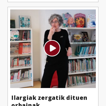
Ilargiak zergatik dituen
orbainak