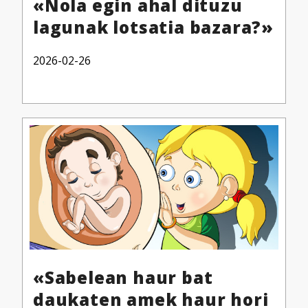
«Nola egin ahal dituzu
lagunak lotsatia bazara?»
2026-02-26
«Sabelean haur bat
daukaten amek haur hori