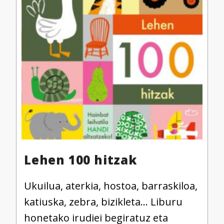
Lehen 100 hitzak
Ukuilua, aterkia, hostoa, barraskiloa,
katiuska, zebra, bizikleta… Liburu
honetako irudiei begiratuz eta