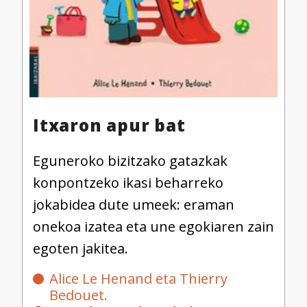
Itxaron apur bat
Eguneroko bizitzako gatazkak
konpontzeko ikasi beharreko
jokabidea dute umeek: eraman
onekoa izatea eta une egokiaren zain
egoten jakitea.
Alice Le Henand eta Thierry
Bedouet.