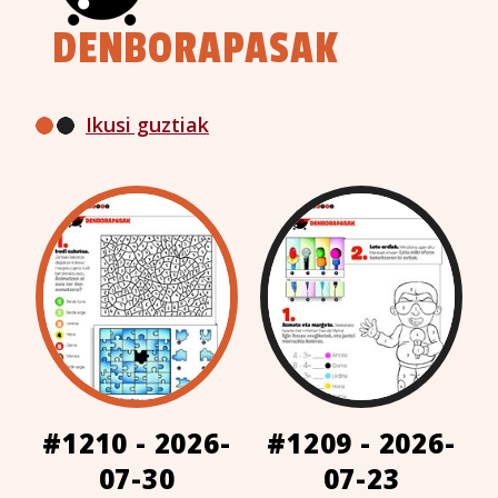
DENBORAPASAK
Ikusi guztiak
#1210 - 2026-
#1209 - 2026-
07-30
07-23