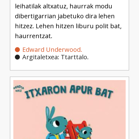
leihatilak altxatuz, haurrak modu
dibertigarrian jabetuko dira lehen
hitzez.
Lehen hitzen liburu polit bat,
haurrentzat.
Edward Underwood.
Argitaletxea: Ttarttalo.