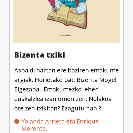
Bizenta txiki
Aspaldi hartan ere baziren emakume
argiak. Horietako bat: Bizenta Mogel
Elgezabal. Emakumezko lehen
euskalzlea izan omen zen. Nolakoa
ote zen txikitan? Ezagutu nahi?
Yolanda Arrieta eta Enrique
Morente.