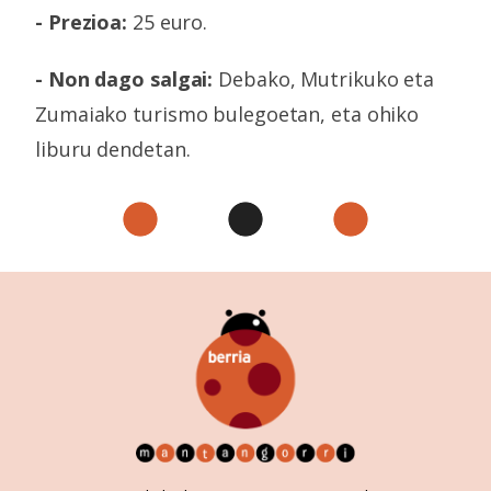
- Prezioa:
25 euro.
- Non dago salgai:
Debako, Mutrikuko eta
Zumaiako turismo bulegoetan, eta ohiko
liburu dendetan.