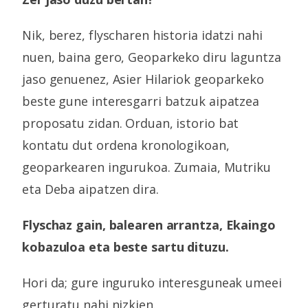
Nik, berez, flyscharen historia idatzi nahi
nuen, baina gero, Geoparkeko diru laguntza
jaso genuenez, Asier Hilariok geoparkeko
beste gune interesgarri batzuk aipatzea
proposatu zidan. Orduan, istorio bat
kontatu dut ordena kronologikoan,
geoparkearen ingurukoa. Zumaia, Mutriku
eta Deba aipatzen dira.
Flyschaz gain, balearen arrantza, Ekaingo
kobazuloa eta beste sartu dituzu.
Hori da; gure inguruko interesguneak umeei
gerturatu nahi nizkien.