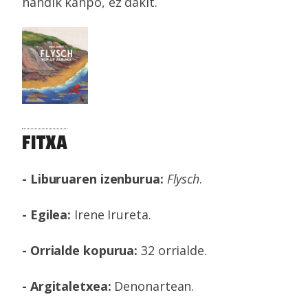
handik kanpo, ez dakit.
FITXA
- Liburuaren izenburua:
Flysch
.
- Egilea:
Irene Irureta.
- Orrialde kopurua:
32 orrialde.
- Argitaletxea:
Denonartean.