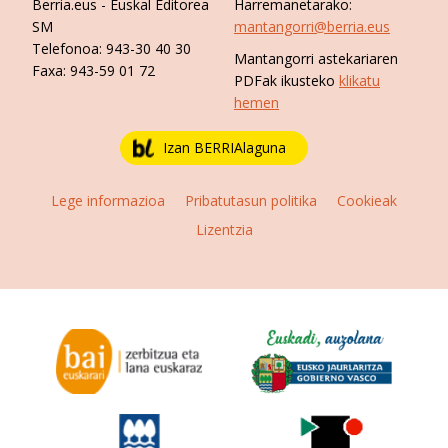
Berria.eus
- Euskal Editorea
Harremanetarako:
SM
mantangorri@berria.eus
Telefonoa:
943-30 40 30
Mantangorri astekariaren
Faxa:
943-59 01 72
PDFak ikusteko
klikatu
hemen
Izan BERRIAlaguna
Lege informazioa
Pribatutasun politika
Cookieak
Lizentzia