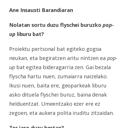
Ane Insausti Barandiaran
Nolatan sortu duzu flyschei buruzko
pop-
up
liburu bat?
Proiektu pertsonal bat egiteko gogoa
neukan, eta begiratzen aritu nintzen ea
pop-
up
bat egitea bideragarria zen. Gai bezala
flyscha hartu nuen, zumaiarra naizelako.
Ikusi nuen, baita ere, geoparkeak liburu
asko dituela flyschei buruz, baina denak
helduentzat. Umeentzako ezer ere ez
zegoen, eta aukera polita iruditu zitzaidan.
Zer jaso duzu bertan?