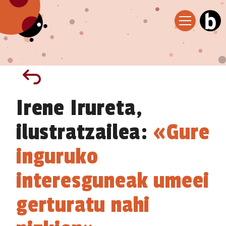
Irene Irureta,
ilustratzailea:
«Gure
inguruko
interesguneak umeei
gerturatu nahi