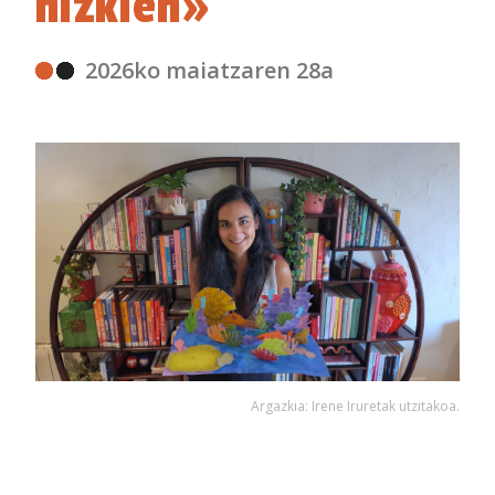
nizkien»
2026ko maiatzaren 28a
Argazkia: Irene Iruretak utzitakoa.