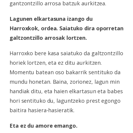
gantzontzillo arrosa batzuk aurkitzea.
Lagunen elkartasuna izango du
Harroxkok, ordea. Saiatuko dira oporretan
galtzontzillo arrosak lortzen.
Harroxko bere kasa saiatuko da galtzontzillo
horiek lortzen, eta ez ditu aurkitzen.
Momentu batean oso bakarrik sentituko da
mundu honetan. Baina, zorionez, lagun min
handiak ditu, eta haien elkartasun eta babes
hori sentituko du, laguntzeko prest egongo
baitira hasiera-hasieratik.
Eta ez du amore emango.