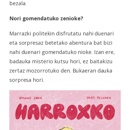
bezala.
Nori gomendatuko zenioke?
Marrazki politekin disfrutatu nahi duenari
eta sorpresaz betetako abentura bat bizi
nahi duenari gomendatuko nioke. Izan ere,
badauka misterio kutsu hori, ez baitakizu
zertaz mozorrotuko den. Bukaeran dauka
sorpresa hori.