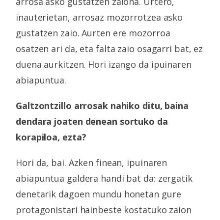
arrosa asko gustatzen zaiona. Urtero,
inauterietan, arrosaz mozorrotzea asko
gustatzen zaio. Aurten ere mozorroa
osatzen ari da, eta falta zaio osagarri bat, ez
duena aurkitzen. Hori izango da ipuinaren
abiapuntua.
Galtzontzillo arrosak nahiko ditu, baina
dendara joaten denean sortuko da
korapiloa, ezta?
Hori da, bai. Azken finean, ipuinaren
abiapuntua galdera handi bat da: zergatik
denetarik dagoen mundu honetan gure
protagonistari hainbeste kostatuko zaion