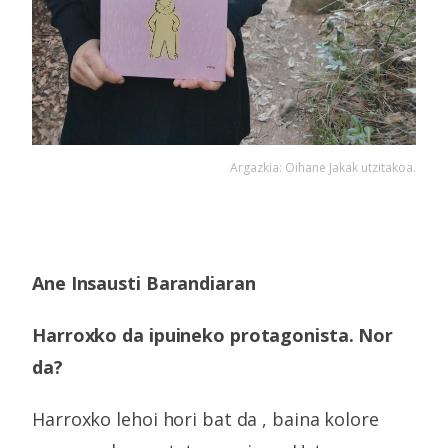
Argazkia: Oihane Jakak utzitakoa.
Ane Insausti Barandiaran
Harroxko da ipuineko protagonista. Nor
da?
Harroxko lehoi hori bat da , baina kolore