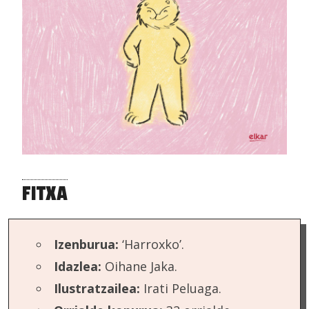
FITXA
Izenburua:
‘Harroxko’.
Idazlea:
Oihane Jaka.
Ilustratzailea:
Irati Peluaga.