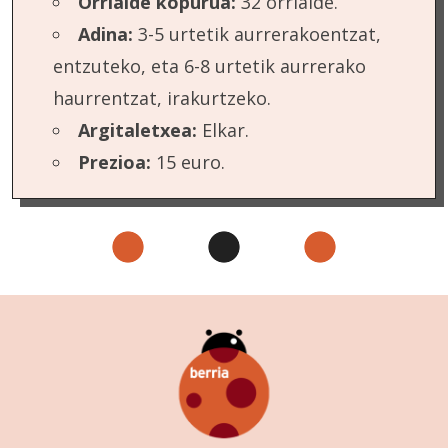
Orrialde kopurua:
32 orrialde.
Adina:
3-5 urtetik aurrerakoentzat,
entzuteko, eta 6-8 urtetik aurrerako
haurrentzat, irakurtzeko.
Argitaletxea:
Elkar.
Prezioa:
15 euro.