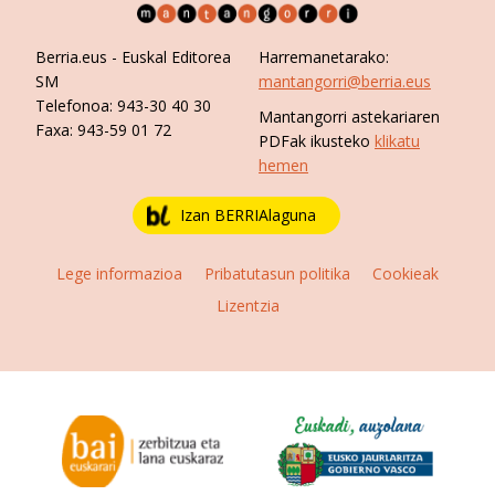
Berria.eus
- Euskal Editorea
Harremanetarako:
SM
mantangorri@berria.eus
Telefonoa:
943-30 40 30
Mantangorri astekariaren
Faxa:
943-59 01 72
PDFak ikusteko
klikatu
hemen
Izan BERRIAlaguna
Lege informazioa
Pribatutasun politika
Cookieak
Lizentzia