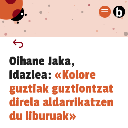
Oihane Jaka,
idazlea:
«Kolore
guztiak guztiontzat
direla aldarrikatzen
du liburuak»