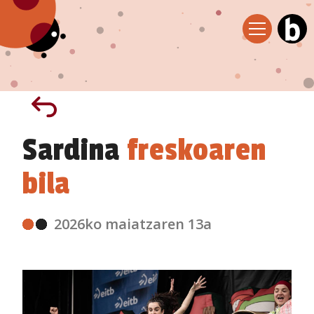
Sardina
freskoaren
bila
2026ko maiatzaren 13a