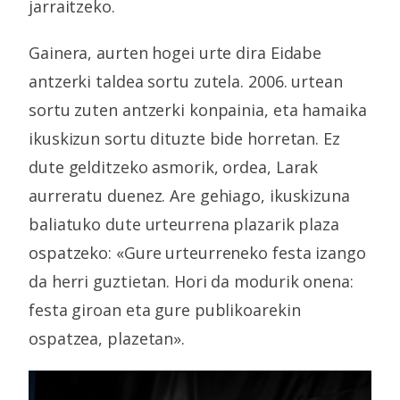
jarraitzeko.
Gainera, aurten hogei urte dira Eidabe
antzerki taldea sortu zutela. 2006. urtean
sortu zuten antzerki konpainia, eta hamaika
ikuskizun sortu dituzte bide horretan. Ez
dute gelditzeko asmorik, ordea, Larak
aurreratu duenez. Are gehiago, ikuskizuna
baliatuko dute urteurrena plazarik plaza
ospatzeko: «Gure urteurreneko festa izango
da herri guztietan. Hori da modurik onena:
festa giroan eta gure publikoarekin
ospatzea, plazetan».