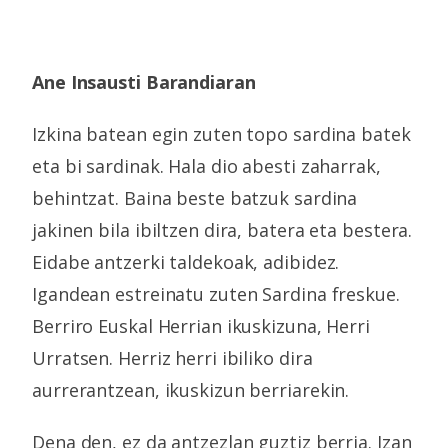
Ane Insausti Barandiaran
Izkina batean egin zuten topo sardina batek
eta bi sardinak. Hala dio abesti zaharrak,
behintzat. Baina beste batzuk sardina
jakinen bila ibiltzen dira, batera eta bestera.
Eidabe antzerki taldekoak, adibidez.
Igandean estreinatu zuten Sardina freskue.
Berriro Euskal Herrian ikuskizuna, Herri
Urratsen. Herriz herri ibiliko dira
aurrerantzean, ikuskizun berriarekin.
Dena den, ez da antzezlan guztiz berria. Izan