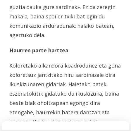
guztia dauka gure sardinak». Ez da zeregin
makala, baina spoiler txiki bat egin du
komunikazio arduradunak: halako batean,
agertuko dela.
Haurren parte hartzea
Koloretako alkandora koadrodunez eta gona
koloretsuz jantzitako hiru sardinazale dira
ikuskizunaren gidariak. Haietako batek
eszenatokitik gidatuko du ikuskizuna, baina
beste biak oholtzapean egongo dira
etengabe, haurrekin batera dantzan eta
jolasean. Hortaz, haurrak ere gidari
bihurtzen dira, ezinbestean, ikuskizunean