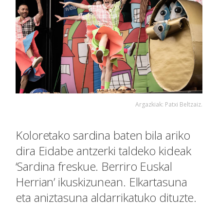
Argazkiak: Patxi Beltzaiz.
Koloretako sardina baten bila ariko
dira Eidabe antzerki taldeko kideak
‘Sardina freskue. Berriro Euskal
Herrian’ ikuskizunean. Elkartasuna
eta aniztasuna aldarrikatuko dituzte.