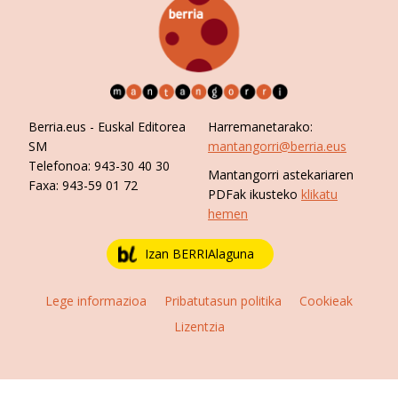
Berria.eus
- Euskal Editorea
Harremanetarako:
SM
mantangorri@berria.eus
Telefonoa:
943-30 40 30
Mantangorri astekariaren
Faxa:
943-59 01 72
PDFak ikusteko
klikatu
hemen
Izan BERRIAlaguna
Lege informazioa
Pribatutasun politika
Cookieak
Lizentzia