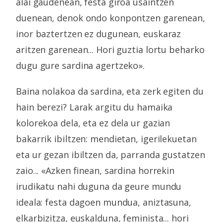
alai gaudenean, festa giroa usaintzen
duenean, denok ondo konpontzen garenean,
inor baztertzen ez dugunean, euskaraz
aritzen garenean... Hori guztia lortu beharko
dugu gure sardina agertzeko».
Baina nolakoa da sardina, eta zerk egiten du
hain berezi? Larak argitu du hamaika
kolorekoa dela, eta ez dela ur gazian
bakarrik ibiltzen: mendietan, igerilekuetan
eta ur gezan ibiltzen da, parranda gustatzen
zaio... «Azken finean, sardina horrekin
irudikatu nahi duguna da geure mundu
ideala: festa dagoen mundua, aniztasuna,
elkarbizitza, euskalduna, feminista... hori