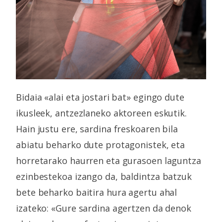
Bidaia «alai eta jostari bat» egingo dute
ikusleek, antzezlaneko aktoreen eskutik.
Hain justu ere, sardina freskoaren bila
abiatu beharko dute protagonistek, eta
horretarako haurren eta gurasoen laguntza
ezinbestekoa izango da, baldintza batzuk
bete beharko baitira hura agertu ahal
izateko: «Gure sardina agertzen da denok