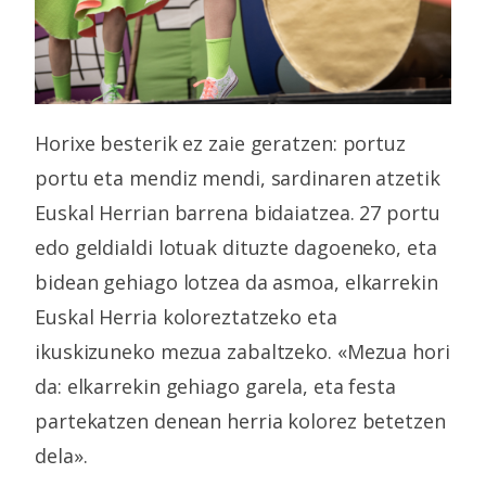
Horixe besterik ez zaie geratzen: portuz
portu eta mendiz mendi, sardinaren atzetik
Euskal Herrian barrena bidaiatzea. 27 portu
edo geldialdi lotuak dituzte dagoeneko, eta
bidean gehiago lotzea da asmoa, elkarrekin
Euskal Herria koloreztatzeko eta
ikuskizuneko mezua zabaltzeko. «Mezua hori
da: elkarrekin gehiago garela, eta festa
partekatzen denean herria kolorez betetzen
dela».