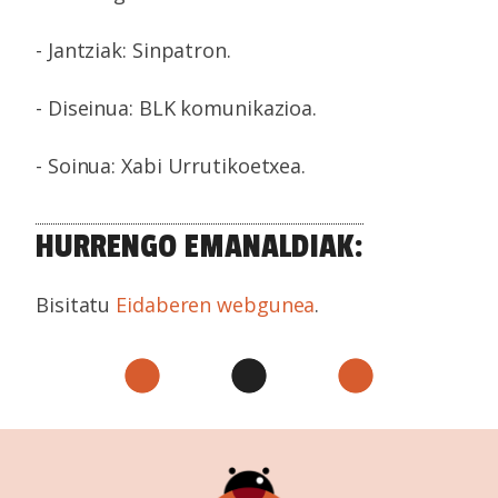
- Jantziak: Sinpatron.
- Diseinua: BLK komunikazioa.
- Soinua: Xabi Urrutikoetxea.
HURRENGO EMANALDIAK:
Bisitatu
Eidaberen webgunea
.