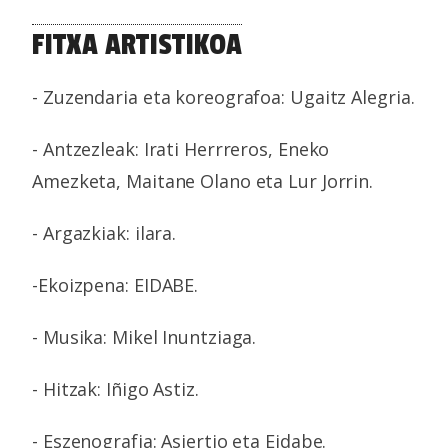
FITXA ARTISTIKOA
- Zuzendaria eta koreografoa: Ugaitz Alegria.
- Antzezleak: Irati Herrreros, Eneko
Amezketa, Maitane Olano eta Lur Jorrin.
- Argazkiak: ilara.
-
Ekoizpena: EIDABE.
- Musika: Mikel Inuntziaga.
- Hitzak: Iñigo Astiz.
- Eszenografia: Asiertio eta Eidabe.