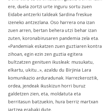
ere, duela zortzi urte inguru sortu zuen
Eidabe antzerki taldeak Sardina freskue
izeneko antzezlana. Oso harrera ona izan
zuen arren, bertan behera utzi behar izan
zuten, koronabirusaren pandemia zela eta.
«Pandemiak eskatzen zuen guztiaren kontra
zihoan, egin ezin zen guztia egitera
bultzatzen genituen ikusleak: musukatu,
elkartu, ukitu...», azaldu du Birjinia Lara
komunikazio arduradunak. Harrezkeroztik,
ordea, jendeak ikuskizun horri buruz
galdetzen zien, eta, moldatuta eta
berritasun batzuekin, hura berriz martxan
jartzea erabaki dute.