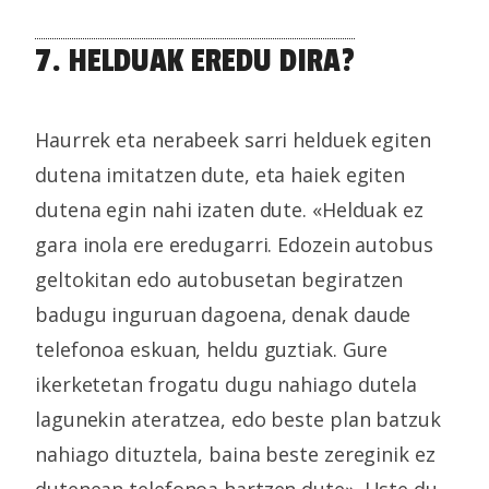
7. HELDUAK EREDU DIRA?
Haurrek eta nerabeek sarri helduek egiten
dutena imitatzen dute, eta haiek egiten
dutena egin nahi izaten dute. «Helduak ez
gara inola ere eredugarri. Edozein autobus
geltokitan edo autobusetan begiratzen
badugu inguruan dagoena, denak daude
telefonoa eskuan, heldu guztiak. Gure
ikerketetan frogatu dugu nahiago dutela
lagunekin ateratzea, edo beste plan batzuk
nahiago dituztela, baina beste zereginik ez
dutenean telefonoa hartzen dute». Uste du