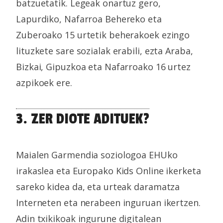
batzuetatik. Legeak onartuz gero,
Lapurdiko, Nafarroa Behereko eta
Zuberoako 15 urtetik beherakoek ezingo
lituzkete sare sozialak erabili, ezta Araba,
Bizkai, Gipuzkoa eta Nafarroako 16 urtez
azpikoek ere.
3. ZER DIOTE ADITUEK?
Maialen Garmendia soziologoa EHUko
irakaslea eta Europako Kids Online ikerketa
sareko kidea da, eta urteak daramatza
Interneten eta nerabeen inguruan ikertzen.
Adin txikikoak ingurune digitalean