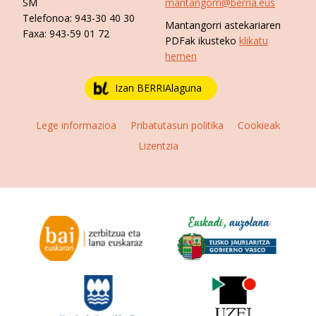
SM
mantangorri@berria.eus
Telefonoa:
943-30 40 30
Mantangorri astekariaren
Faxa:
943-59 01 72
PDFak ikusteko
klikatu
hemen
Izan BERRIAlaguna
Lege informazioa
Pribatutasun politika
Cookieak
Lizentzia