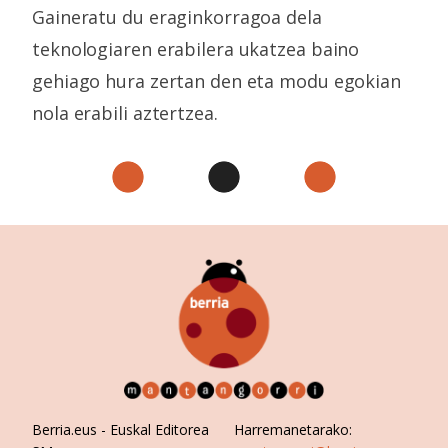
Gaineratu du eraginkorragoa dela
teknologiaren erabilera ukatzea baino
gehiago hura zertan den eta modu egokian
nola erabili aztertzea.
Berria.eus
- Euskal Editorea
Harremanetarako: