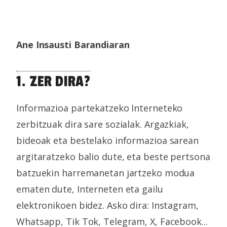
Ane Insausti Barandiaran
1. ZER DIRA?
Informazioa partekatzeko Interneteko
zerbitzuak dira sare sozialak. Argazkiak,
bideoak eta bestelako informazioa sarean
argitaratzeko balio dute, eta beste pertsona
batzuekin harremanetan jartzeko modua
ematen dute, Interneten eta gailu
elektronikoen bidez. Asko dira: Instagram,
Whatsapp, Tik Tok, Telegram, X, Facebook...