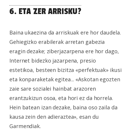
6. ETA ZER ARRISKU?
Baina ukaezina da arriskuak ere hor daudela.
Gehiegizko erabilerak arretan gabezia
eragin dezake; ziberjazarpena ere hor dago,
Internet bidezko jazarpena, presio
estetikoa, besteen bizitza «perfektuak» ikusi
eta konparaketak egitea... «Askotan egozten
zaie sare sozialei hainbat arazoren
erantzukizun osoa, eta hori ez da horrela.
Hein batean izan dezake, baina oso zaila da
kausa zein den adieraztea», esan du
Garmendiak.