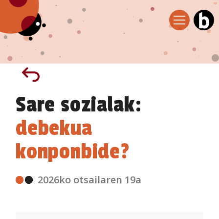
Sare sozialak:
debekua
konponbide?
2026ko otsailaren 19a