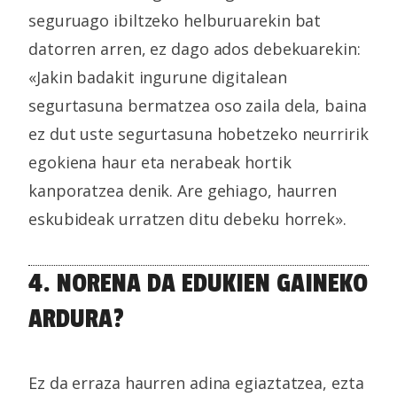
seguruago ibiltzeko helburuarekin bat
datorren arren, ez dago ados debekuarekin:
«Jakin badakit ingurune digitalean
segurtasuna bermatzea oso zaila dela, baina
ez dut uste segurtasuna hobetzeko neurririk
egokiena haur eta nerabeak hortik
kanporatzea denik. Are gehiago, haurren
eskubideak urratzen ditu debeku horrek».
4. NORENA DA EDUKIEN GAINEKO
ARDURA?
Ez da erraza haurren adina egiaztatzea, ezta