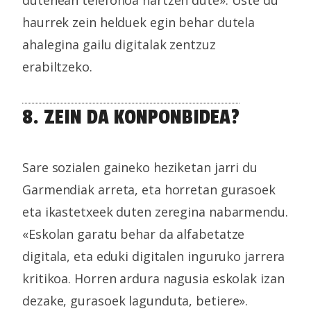
haurrek zein helduek egin behar dutela
ahalegina gailu digitalak zentzuz
erabiltzeko.
8. ZEIN DA KONPONBIDEA?
Sare sozialen gaineko heziketan jarri du
Garmendiak arreta, eta horretan gurasoek
eta ikastetxeek duten zeregina nabarmendu.
«Eskolan garatu behar da alfabetatze
digitala, eta eduki digitalen inguruko jarrera
kritikoa. Horren ardura nagusia eskolak izan
dezake, gurasoek lagunduta, betiere».