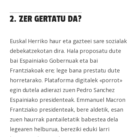
2. ZER GERTATU DA?
Euskal Herriko haur eta gazteei sare sozialak
debekatzekotan dira. Hala proposatu dute
bai Espainiako Gobernuak eta bai
Frantziakoak ere; lege bana prestatu dute
horretarako. Plataforma digitalek «porrot»
egin dutela adierazi zuen Pedro Sanchez
Espainiako presidenteak. Emmanuel Macron
Frantziako presidenteak, bere aldetik, esan
zuen haurrak pantailetatik babestea dela
legearen helburua, bereziki eduki larri