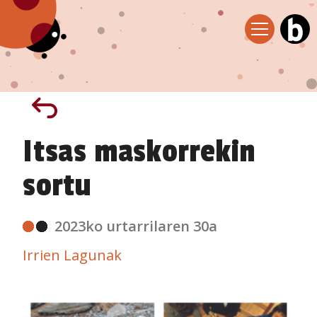
Itsas maskorrekin
sortu
2023ko urtarrilaren 30a
Irrien Lagunak