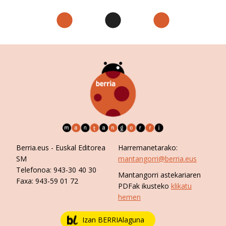
zerbitzuak hobetzeko asmoz, cookie teknologiaz
baliatzen gara. Ohar hau onartuz gero, teknologia hori
erabiltzeko baimen esplizitua ematen diguzu.
Gehiago
irakurri
Berria.eus
- Euskal Editorea
Harremanetarako:
SM
mantangorri@berria.eus
Telefonoa:
943-30 40 30
Mantangorri astekariaren
Faxa:
943-59 01 72
PDFak ikusteko
klikatu
hemen
Izan BERRIAlaguna