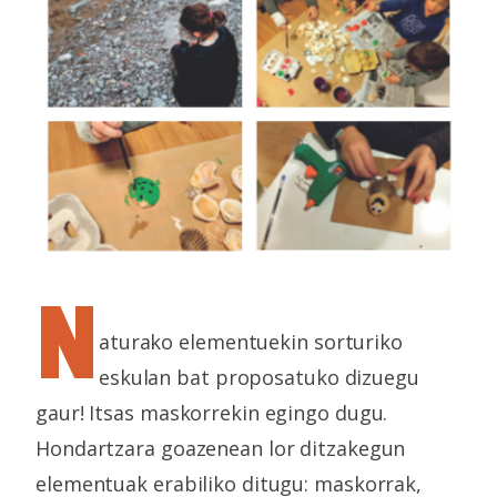
N
aturako elementuekin sorturiko
eskulan bat proposatuko dizuegu
gaur! Itsas maskorrekin egingo dugu.
Hondartzara goazenean lor ditzakegun
elementuak erabiliko ditugu: maskorrak,