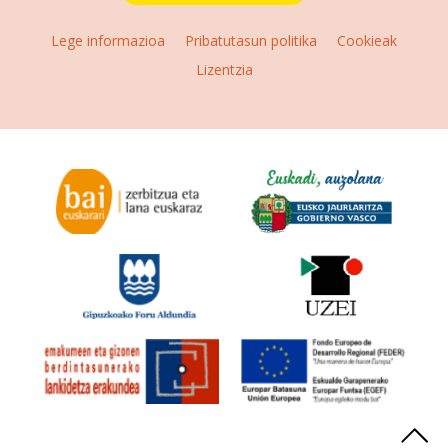
Lege informazioa
Pribatutasun politika
Cookieak
Lizentzia