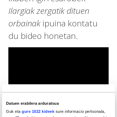
Ilargiak zergatik dituen
orbainak
ipuina kontatu
du bideo honetan.
Datuen erabilera arduratsua
Guk eta
gure 1022 kideek
sure informacio pertsonala,