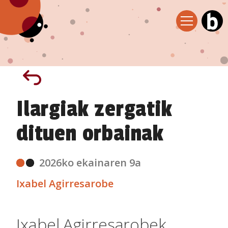
Ilargiak zergatik
dituen orbainak
2026ko ekainaren 9a
Ixabel Agirresarobe
Ixabel Agirresarobek