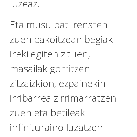
luzeaz.
Eta musu bat irensten
zuen bakoitzean begiak
ireki egiten zituen,
masailak gorritzen
zitzaizkion, ezpainekin
irribarrea zirrimarratzen
zuen eta betileak
infinituraino luzatzen