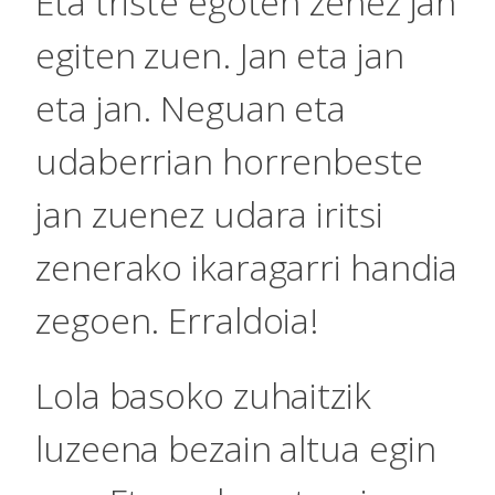
Eta triste egoten zenez jan
egiten zuen. Jan eta jan
eta jan. Neguan eta
udaberrian horrenbeste
jan zuenez udara iritsi
zenerako ikaragarri handia
zegoen. Erraldoia!
Lola basoko zuhaitzik
luzeena bezain altua egin