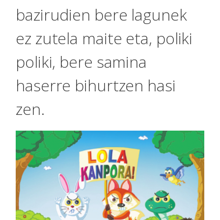
bazirudien bere lagunek
ez zutela maite eta, poliki
poliki, bere samina
haserre bihurtzen hasi
zen.