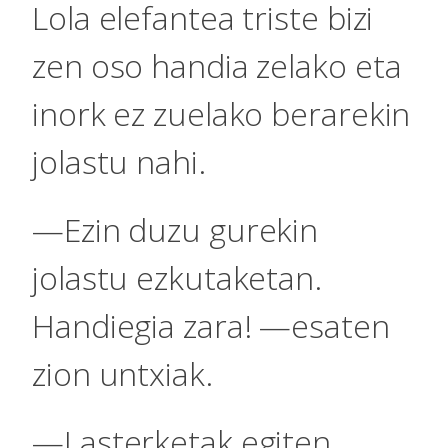
Lola elefantea triste bizi
zen oso handia zelako eta
inork ez zuelako berarekin
jolastu nahi.
—Ezin duzu gurekin
jolastu ezkutaketan.
Handiegia zara! —esaten
zion untxiak.
—Lasterketak egiten