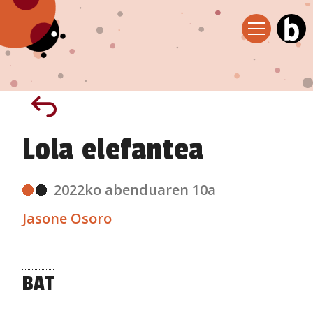
Lola elefantea
2022ko abenduaren 10a
Jasone Osoro
BAT