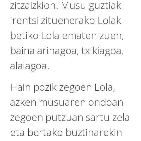
zitzaizkion. Musu guztiak
irentsi zituenerako Lolak
betiko Lola ematen zuen,
baina arinagoa, txikiagoa,
alaiagoa.
Hain pozik zegoen Lola,
azken musuaren ondoan
zegoen putzuan sartu zela
eta bertako buztinarekin