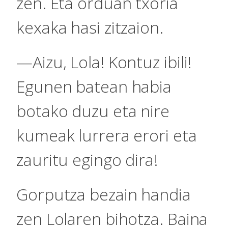
zen. Eta orduan txoria
kexaka hasi zitzaion.
—Aizu, Lola! Kontuz ibili!
Egunen batean habia
botako duzu eta nire
kumeak lurrera erori eta
zauritu egingo dira!
Gorputza bezain handia
zen Lolaren bihotza. Baina