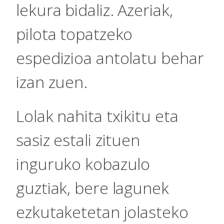
lekura bidaliz. Azeriak,
pilota topatzeko
espedizioa antolatu behar
izan zuen.
Lolak nahita txikitu eta
sasiz estali zituen
inguruko kobazulo
guztiak, bere lagunek
ezkutaketetan jolasteko