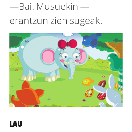
—Bai. Musuekin —
erantzun zien sugeak.
LAU