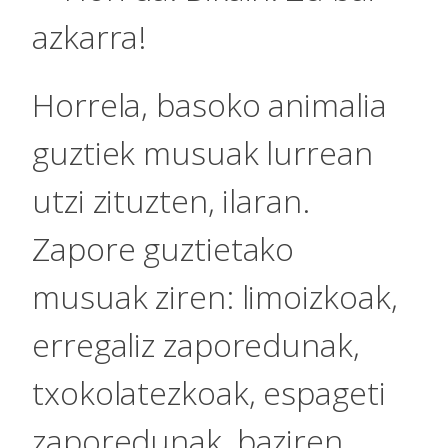
azkarra!
Horrela, basoko animalia
guztiek musuak lurrean
utzi zituzten, ilaran.
Zapore guztietako
musuak ziren: limoizkoak,
erregaliz zaporedunak,
txokolatezkoak, espageti
zaporedunak, baziren