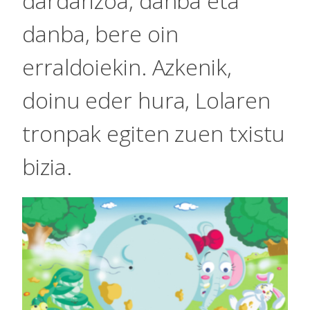
dardarizoa, danba eta
danba, bere oin
erraldoiekin. Azkenik,
doinu eder hura, Lolaren
tronpak egiten zuen txistu
bizia.