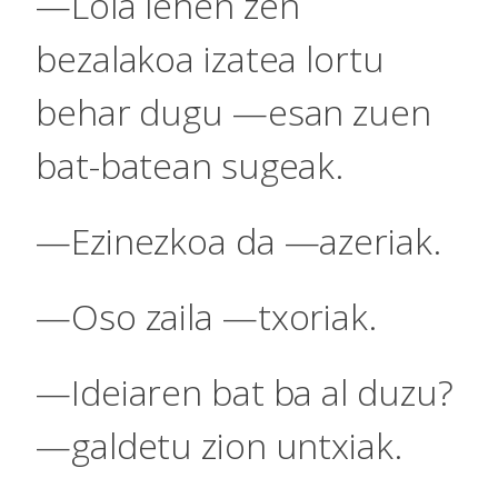
—Lola lehen zen
bezalakoa izatea lortu
behar dugu —esan zuen
bat-batean sugeak.
—Ezinezkoa da —azeriak.
—Oso zaila —txoriak.
—Ideiaren bat ba al duzu?
—galdetu zion untxiak.