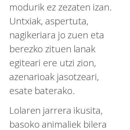
modurik ez zezaten izan.
Untxiak, aspertuta,
nagikeriara jo zuen eta
berezko zituen lanak
egiteari ere utzi zion,
azenarioak jasotzeari,
esate baterako.
Lolaren jarrera ikusita,
basoko animaliek bilera