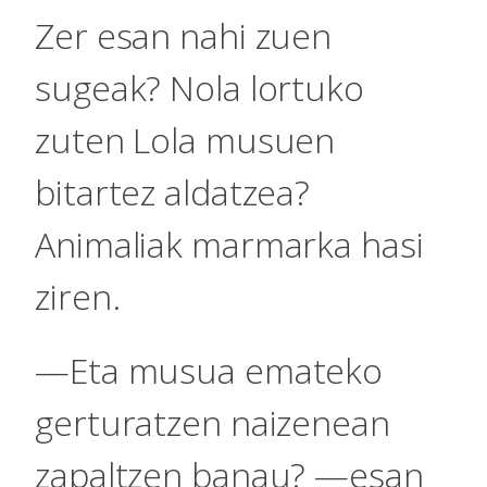
Zer esan nahi zuen
sugeak? Nola lortuko
zuten Lola musuen
bitartez aldatzea?
Animaliak marmarka hasi
ziren.
—Eta musua emateko
gerturatzen naizenean
zapaltzen banau? —esan