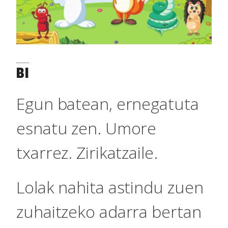
BI
Egun batean, ernegatuta
esnatu zen. Umore
txarrez. Zirikatzaile.
Lolak nahita astindu zuen
zuhaitzeko adarra bertan