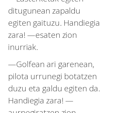
ditugunean zapaldu
egiten gaituzu. Handiegia
zara! —esaten zion
inurriak.
—Golfean ari garenean,
pilota urrunegi botatzen
duzu eta galdu egiten da.
Handiegia zara! —
aurpegiratzen zion