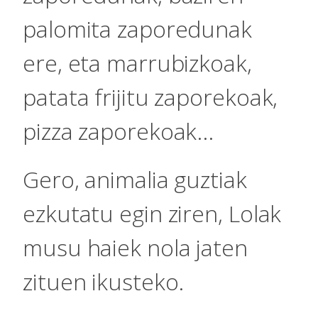
palomita zaporedunak
ere, eta marrubizkoak,
patata frijitu zaporekoak,
pizza zaporekoak...
Gero, animalia guztiak
ezkutatu egin ziren, Lolak
musu haiek nola jaten
zituen ikusteko.