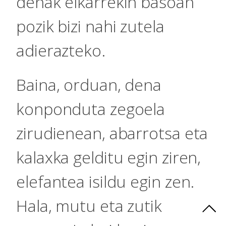
denak elkarrekin basoan
pozik bizi nahi zutela
adierazteko.
Baina, orduan, dena
konponduta zegoela
zirudienean, abarrotsa eta
kalaxka gelditu egin ziren,
elefantea isildu egin zen.
Hala, mutu eta zutik