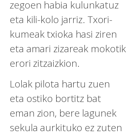
zegoen habia kulunkatuz
eta kili-kolo jarriz. Txori-
kumeak txioka hasi ziren
eta amari zizareak mokotik
erori zitzaizkion.
Lolak pilota hartu zuen
eta ostiko bortitz bat
eman zion, bere lagunek
sekula aurkituko ez zuten