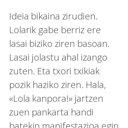
Ideia bikaina zirudien.
Lolarik gabe berriz ere
lasai biziko ziren basoan.
Lasai jolastu ahal izango
zuten. Eta txori txikiak
pozik haziko ziren. Hala,
«Lola kanpora!» jartzen
zuen pankarta handi
batekin manifestazioa egin