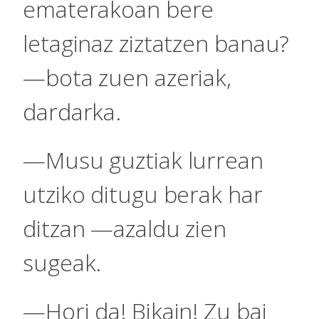
ematerakoan bere
letaginaz ziztatzen banau?
—bota zuen azeriak,
dardarka.
—Musu guztiak lurrean
utziko ditugu berak har
ditzan —azaldu zien
sugeak.
—Hori da! Bikain! Zu bai