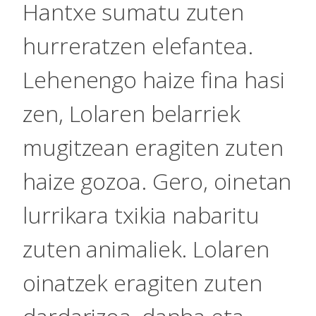
Hantxe sumatu zuten
hurreratzen elefantea.
Lehenengo haize fina hasi
zen, Lolaren belarriek
mugitzean eragiten zuten
haize gozoa. Gero, oinetan
lurrikara txikia nabaritu
zuten animaliek. Lolaren
oinatzek eragiten zuten