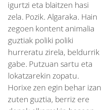
igurtzi eta blaitzen hasi
zela. Pozik. Algaraka. Hain
zegoen kontent animalia
guztiak poliki poliki
hurreratu zirela, beldurrik
gabe. Putzuan sartu eta
lokatzarekin zopatu.
Horixe zen egin behar izan
zuten guztia, berriz ere