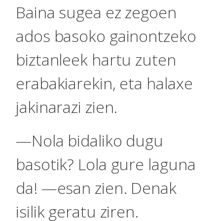
Baina sugea ez zegoen
ados basoko gainontzeko
biztanleek hartu zuten
erabakiarekin, eta halaxe
jakinarazi zien.
—Nola bidaliko dugu
basotik? Lola gure laguna
da! —esan zien. Denak
isilik geratu ziren.