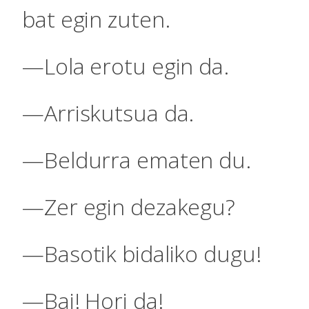
bat egin zuten.
—Lola erotu egin da.
—Arriskutsua da.
—Beldurra ematen du.
—Zer egin dezakegu?
—Basotik bidaliko dugu!
—Bai! Hori da!