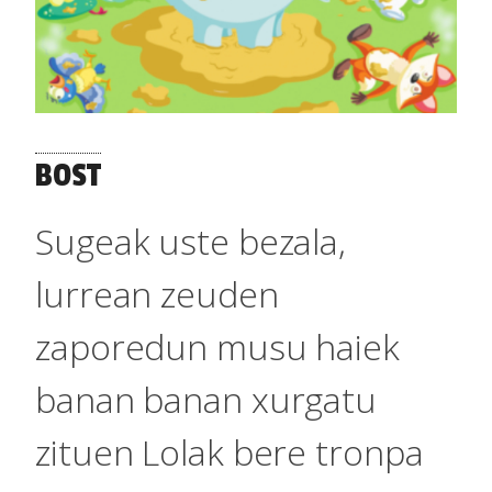
BOST
Sugeak uste bezala,
lurrean zeuden
zaporedun musu haiek
banan banan xurgatu
zituen Lolak bere tronpa