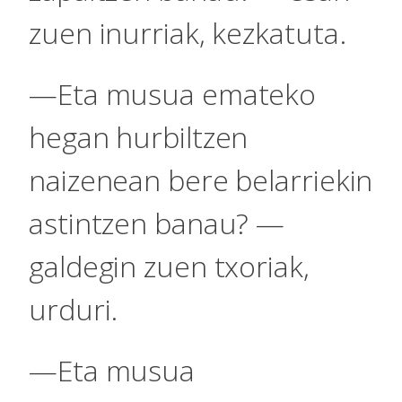
zuen inurriak, kezkatuta.
—Eta musua emateko
hegan hurbiltzen
naizenean bere belarriekin
astintzen banau? —
galdegin zuen txoriak,
urduri.
—Eta musua