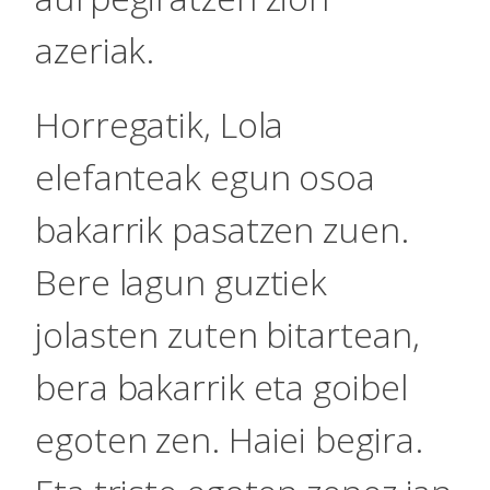
azeriak.
Horregatik, Lola
elefanteak egun osoa
bakarrik pasatzen zuen.
Bere lagun guztiek
jolasten zuten bitartean,
bera bakarrik eta goibel
egoten zen. Haiei begira.