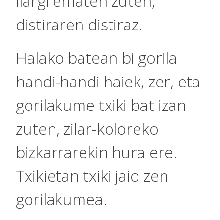
ilargi ematen zuten,
distiraren distiraz.
Halako batean bi gorila
handi-handi haiek, zer, eta
gorilakume txiki bat izan
zuten, zilar-koloreko
bizkarrarekin hura ere.
Txikietan txiki jaio zen
gorilakumea.