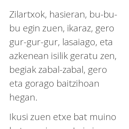
Zilartxok, hasieran, bu-bu-
bu egin zuen, ikaraz, gero
gur-gur-gur, lasaiago, eta
azkenean isilik geratu zen,
begiak zabal-zabal, gero
eta gorago baitzihoan
hegan.
Ikusi zuen etxe bat muino