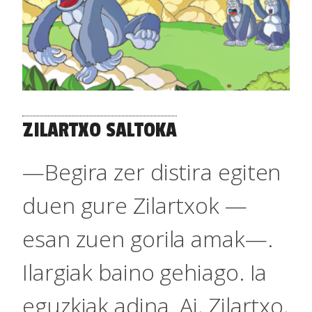
ZILARTXO SALTOKA
—Begira zer distira egiten
duen gure Zilartxok —
esan zuen gorila amak—.
Ilargiak baino gehiago. Ia
eguzkiak adina. Ai, Zilartxo,