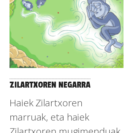
ZILARTXOREN NEGARRA
Haiek Zilartxoren
marruak, eta haiek
Zilartxoren mugimenduak