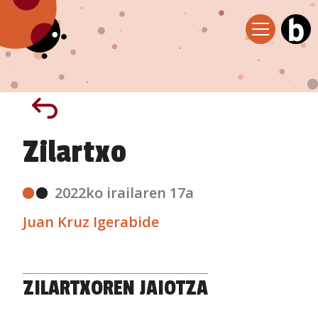
Zilartxo
2022ko irailaren 17a
Juan Kruz Igerabide
ZILARTXOREN JAIOTZA