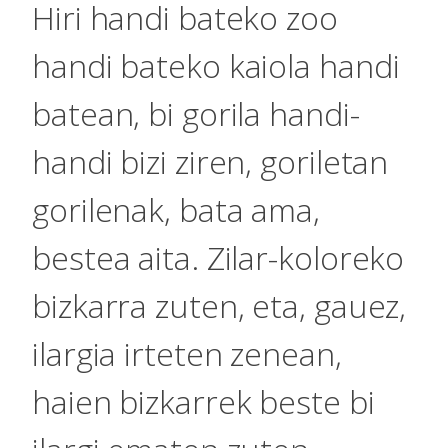
Hiri handi bateko zoo
handi bateko kaiola handi
batean, bi gorila handi-
handi bizi ziren, goriletan
gorilenak, bata ama,
bestea aita. Zilar-koloreko
bizkarra zuten, eta, gauez,
ilargia irteten zenean,
haien bizkarrek beste bi