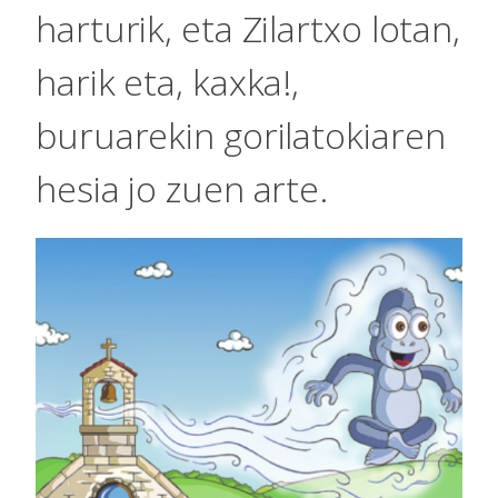
harturik, eta Zilartxo lotan,
harik eta, kaxka!,
buruarekin gorilatokiaren
hesia jo zuen arte.