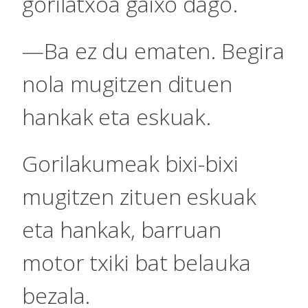
gorilatxoa gaixo dago.
—Ba ez du ematen. Begira
nola mugitzen dituen
hankak eta eskuak.
Gorilakumeak bixi-bixi
mugitzen zituen eskuak
eta hankak, barruan
motor txiki bat belauka
bezala.