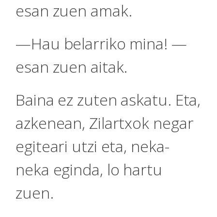
esan zuen amak.
—Hau belarriko mina! —
esan zuen aitak.
Baina ez zuten askatu. Eta,
azkenean, Zilartxok negar
egiteari utzi eta, neka-
neka eginda, lo hartu
zuen.