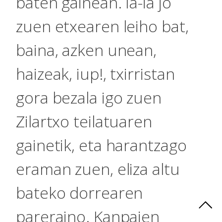
baten gainean. Ia-ia jo
zuen etxearen leiho bat,
baina, azken unean,
haizeak, iup!, txirristan
gora bezala igo zuen
Zilartxo teilatuaren
gainetik, eta harantzago
eraman zuen, eliza altu
bateko dorrearen
pareraino. Kanpaien