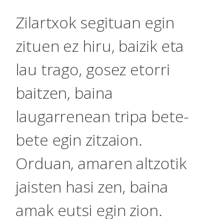
Zilartxok segituan egin
zituen ez hiru, baizik eta
lau trago, gosez etorri
baitzen, baina
laugarrenean tripa bete-
bete egin zitzaion.
Orduan, amaren altzotik
jaisten hasi zen, baina
amak eutsi egin zion.