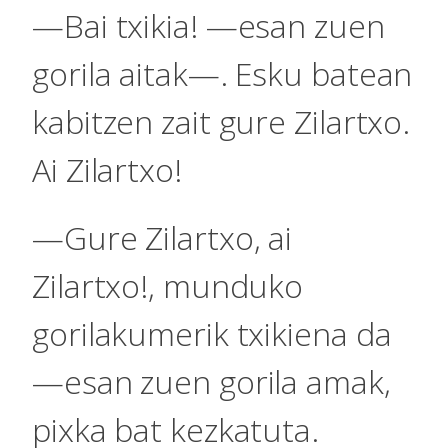
—Bai txikia! —esan zuen
gorila aitak—. Esku batean
kabitzen zait gure Zilartxo.
Ai Zilartxo!
—Gure Zilartxo, ai
Zilartxo!, munduko
gorilakumerik txikiena da
—esan zuen gorila amak,
pixka bat kezkatuta.