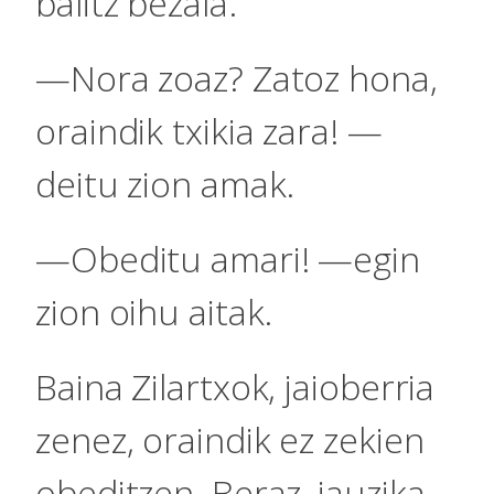
balitz bezala.
—Nora zoaz? Zatoz hona,
oraindik txikia zara! —
deitu zion amak.
—Obeditu amari! —egin
zion oihu aitak.
Baina Zilartxok, jaioberria
zenez, oraindik ez zekien
obeditzen. Beraz, jauzika