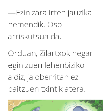
—Ezin zara irten jauzika
hemendik. Oso
arriskutsua da.
Orduan, Zilartxok negar
egin zuen lehenbiziko
aldiz, jaioberritan ez
baitzuen txintik atera.