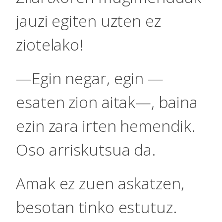
jauzi egiten uzten ez
ziotelako!
—Egin negar, egin —
esaten zion aitak—, baina
ezin zara irten hemendik.
Oso arriskutsua da.
Amak ez zuen askatzen,
besotan tinko estutuz.