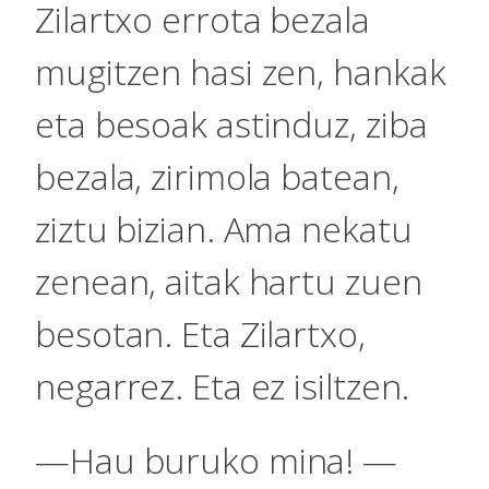
Zilartxo errota bezala
mugitzen hasi zen, hankak
eta besoak astinduz, ziba
bezala, zirimola batean,
ziztu bizian. Ama nekatu
zenean, aitak hartu zuen
besotan. Eta Zilartxo,
negarrez. Eta ez isiltzen.
—Hau buruko mina! —