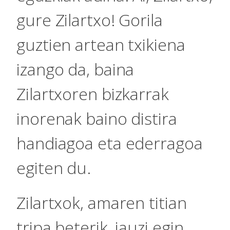
gure Zilartxo! Gorila
guztien artean txikiena
izango da, baina
Zilartxoren bizkarrak
inorenak baino distira
handiagoa eta ederragoa
egiten du.
Zilartxok, amaren titian
tripa beterik, jauzi egin