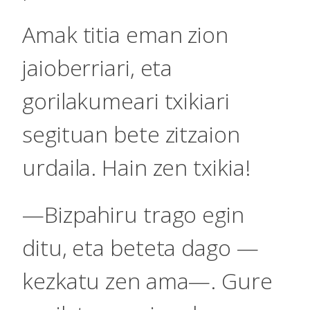
Amak titia eman zion
jaioberriari, eta
gorilakumeari txikiari
segituan bete zitzaion
urdaila. Hain zen txikia!
—Bizpahiru trago egin
ditu, eta beteta dago —
kezkatu zen ama—. Gure