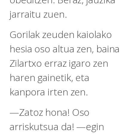
jarraitu zuen.
Gorilak zeuden kaiolako
hesia oso altua zen, baina
Zilartxo erraz igaro zen
haren gainetik, eta
kanpora irten zen.
—Zatoz hona! Oso
arriskutsua da! —egin