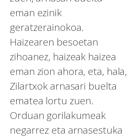
eman ezinik
geratzerainokoa.
Haizearen besoetan
zihoanez, haizeak haizea
eman zion ahora, eta, hala,
Zilartxok arnasari buelta
ematea lortu zuen.
Orduan gorilakumeak
negarrez eta arnasestuka