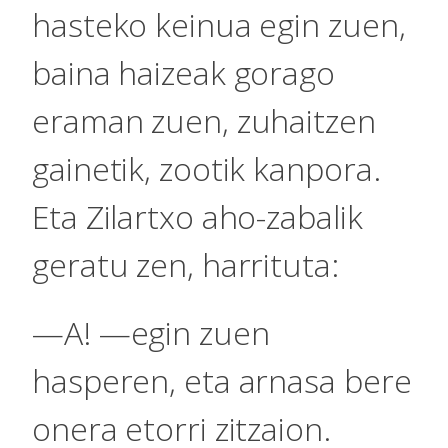
hasteko keinua egin zuen,
baina haizeak gorago
eraman zuen, zuhaitzen
gainetik, zootik kanpora.
Eta Zilartxo aho-zabalik
geratu zen, harrituta:
—A! —egin zuen
hasperen, eta arnasa bere
onera etorri zitzaion.