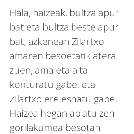
Hala, haizeak, bultza apur
bat eta bultza beste apur
bat, azkenean Zilartxo
amaren besoetatik atera
zuen, ama eta aita
konturatu gabe, eta
Zilartxo ere esnatu gabe.
Haizea hegan abiatu zen
gorilakumea besotan