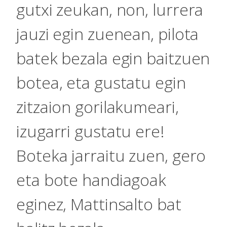
gutxi zeukan, non, lurrera
jauzi egin zuenean, pilota
batek bezala egin baitzuen
botea, eta gustatu egin
zitzaion gorilakumeari,
izugarri gustatu ere!
Boteka jarraitu zuen, gero
eta bote handiagoak
eginez, Mattinsalto bat