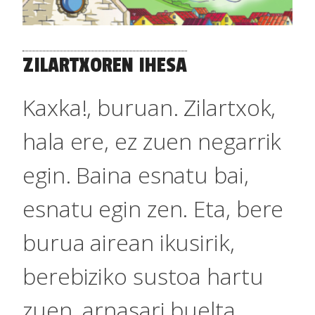
ZILARTXOREN IHESA
Kaxka!, buruan. Zilartxok,
hala ere, ez zuen negarrik
egin. Baina esnatu bai,
esnatu egin zen. Eta, bere
burua airean ikusirik,
berebiziko sustoa hartu
zuen, arnasari buelta