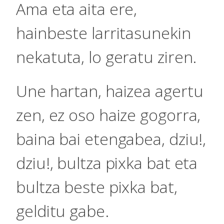
Ama eta aita ere,
hainbeste larritasunekin
nekatuta, lo geratu ziren.
Une hartan, haizea agertu
zen, ez oso haize gogorra,
baina bai etengabea, dziu!,
dziu!, bultza pixka bat eta
bultza beste pixka bat,
gelditu gabe.