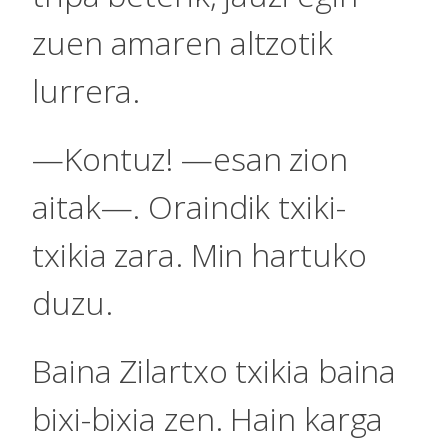
zuen amaren altzotik
lurrera.
—Kontuz! —esan zion
aitak—. Oraindik txiki-
txikia zara. Min hartuko
duzu.
Baina Zilartxo txikia baina
bixi-bixia zen. Hain karga