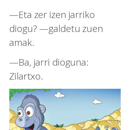
—Eta zer izen jarriko
diogu? —galdetu zuen
amak.
—Ba, jarri dioguna:
Zilartxo.