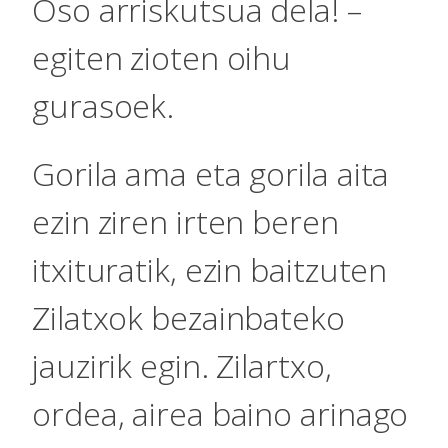
Oso arriskutsua dela! –
egiten zioten oihu
gurasoek.
Gorila ama eta gorila aita
ezin ziren irten beren
itxituratik, ezin baitzuten
Zilatxok bezainbateko
jauzirik egin. Zilartxo,
ordea, airea baino arinago