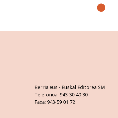
Berria.eus
- Euskal Editorea SM
Telefonoa:
943-30 40 30
Faxa:
943-59 01 72