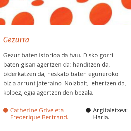
Gezurra
Gezur baten istorioa da hau. Disko gorri
baten gisan agertzen da: handitzen da,
biderkatzen da, neskato baten eguneroko
bizia arrunt jateraino. Noizbait, lehertzen da,
kolpez, egia agertzen den bezala.
Catherine Grive eta
Argitaletxea:
Frederique Bertrand.
Haria.