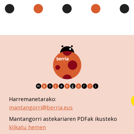
Harremanetarako:
mantangorri@berria.eus
Mantangorri astekariaren PDFak ikusteko
klikatu hemen