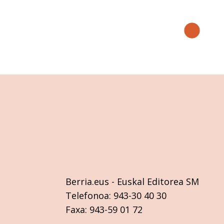
Berria.eus
- Euskal Editorea SM
Telefonoa:
943-30 40 30
Faxa:
943-59 01 72