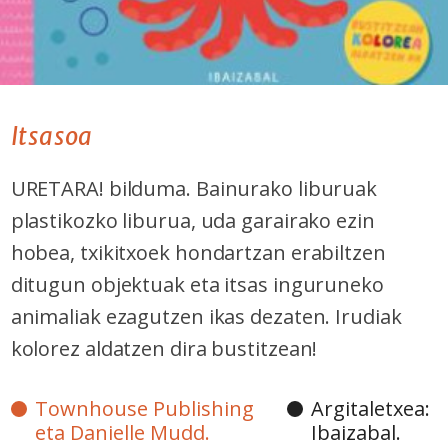
Itsasoa
URETARA! bilduma. Bainurako liburuak
plastikozko liburua, uda garairako ezin
hobea, txikitxoek hondartzan erabiltzen
ditugun objektuak eta itsas inguruneko
animaliak ezagutzen ikas dezaten. Irudiak
kolorez aldatzen dira bustitzean!
Townhouse Publishing
Argitaletxea:
eta Danielle Mudd.
Ibaizabal.