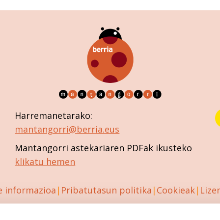
Harremanetarako:
mantangorri@berria.eus
Mantangorri astekariaren PDFak ikusteko
klikatu hemen
e informazioa
Pribatutasun politika
Cookieak
Lize