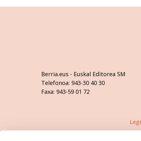
Berria.eus
- Euskal Editorea SM
Telefonoa:
943-30 40 30
Faxa:
943-59 01 72
Leg