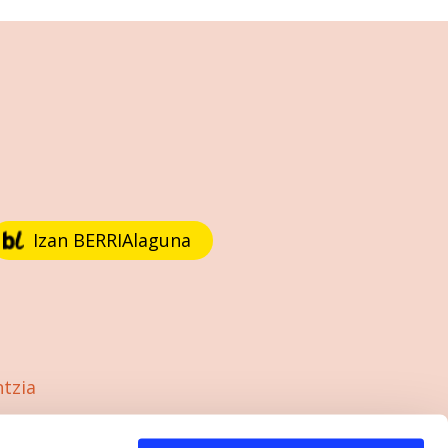
Izan BERRIAlaguna
ntzia