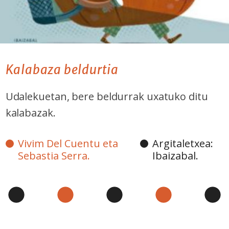
Kalabaza beldurtia
Udalekuetan, bere beldurrak uxatuko ditu
kalabazak.
Vivim Del Cuentu eta
Argitaletxea:
Sebastia Serra.
Ibaizabal.