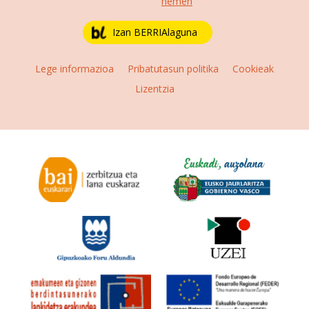
hemen
fitxategiak erabiltzen ditu. Zure esperientzia eta
zerbitzuak hobetzeko asmoz, cookie teknologiaz
Izan BERRIAlaguna
baliatzen gara. Ohar hau onartuz gero, teknologia hori
erabiltzeko baimen esplizitua ematen diguzu.
Gehiago
Lege informazioa
Pribatutasun politika
Cookieak
irakurri
Lizentzia