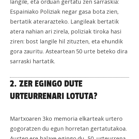
langile, eta orduan gertatu zen sarraskia:
Espainiako Poliziak negar gasa bota zien,
bertatik aterarazteko. Langileak bertatik
atera nahian ari zirela, poliziak tiroka hasi
ziren: bost langile hil zituzten, eta ehundik
gora zauritu. Asteartean 50 urte beteko dira
sarraski hartatik.
2. ZER EGINGO DUTE
URTEURRENARI LOTUTA?
Martxoaren 3ko memoria elkarteak urtero
gogoratzen du egun horretan gertatutakoa.
Aurten ere halaxe egingo du, 50. urteurrena