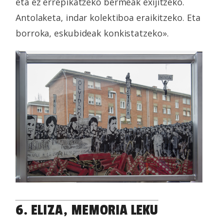
eta ez errepikatzeko bermeak exijitzeko.
Antolaketa, indar kolektiboa eraikitzeko. Eta
borroka, eskubideak konkistatzeko».
6. ELIZA, MEMORIA LEKU