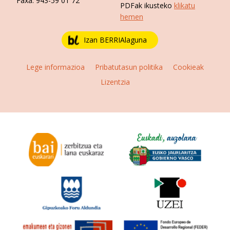
Faxa:
943-59 01 72
PDFak ikusteko
klikatu
hemen
Izan BERRIAlaguna
Lege informazioa
Pribatutasun politika
Cookieak
Lizentzia