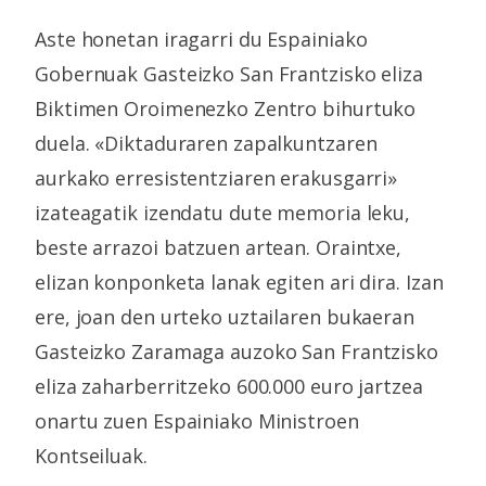
Aste honetan iragarri du Espainiako
Gobernuak Gasteizko San Frantzisko eliza
Biktimen Oroimenezko Zentro bihurtuko
duela. «Diktaduraren zapalkuntzaren
aurkako erresistentziaren erakusgarri»
izateagatik izendatu dute memoria leku,
beste arrazoi batzuen artean. Oraintxe,
elizan konponketa lanak egiten ari dira. Izan
ere, joan den urteko uztailaren bukaeran
Gasteizko Zaramaga auzoko San Frantzisko
eliza zaharberritzeko 600.000 euro jartzea
onartu zuen Espainiako Ministroen
Kontseiluak.