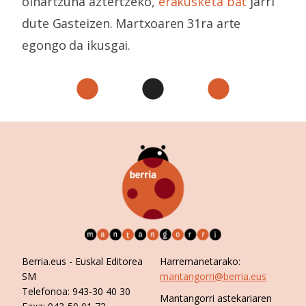
oihartzuna aztertzeko,
erakusketa bat
jarri
dute Gasteizen. Martxoaren 31ra arte
egongo da ikusgai.
Berria.eus
- Euskal Editorea
Harremanetarako:
SM
mantangorri@berria.eus
Telefonoa:
943-30 40 30
Mantangorri astekariaren