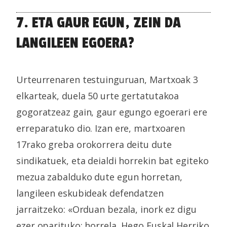
7. ETA GAUR EGUN, ZEIN DA
LANGILEEN EGOERA?
Urteurrenaren testuinguruan, Martxoak 3
elkarteak, duela 50 urte gertatutakoa
gogoratzeaz gain, gaur egungo egoerari ere
erreparatuko dio. Izan ere, martxoaren
17rako greba orokorrera deitu dute
sindikatuek, eta deialdi horrekin bat egiteko
mezua zabalduko dute egun horretan,
langileen eskubideak defendatzen
jarraitzeko: «Orduan bezala, inork ez digu
ezer oparituko; horrela, Hego Euskal Herriko