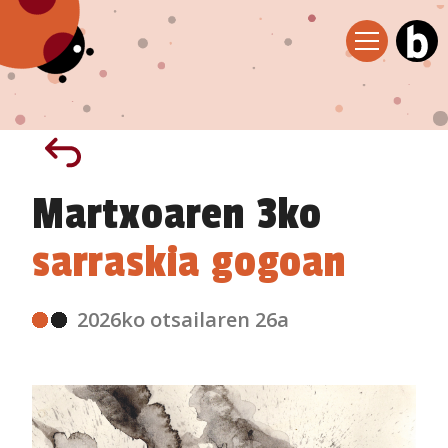
Martxoaren 3ko
sarraskia gogoan
2026ko otsailaren 26a