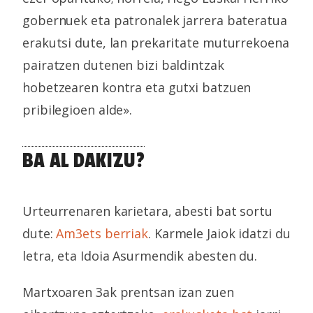
gobernuek eta patronalek jarrera bateratua
erakutsi dute, lan prekaritate muturrekoena
pairatzen dutenen bizi baldintzak
hobetzearen kontra eta gutxi batzuen
pribilegioen alde».
BA AL DAKIZU?
Urteurrenaren karietara, abesti bat sortu
dute:
Am3ets berriak
. Karmele Jaiok idatzi du
letra, eta Idoia Asurmendik abesten du.
Martxoaren 3ak prentsan izan zuen