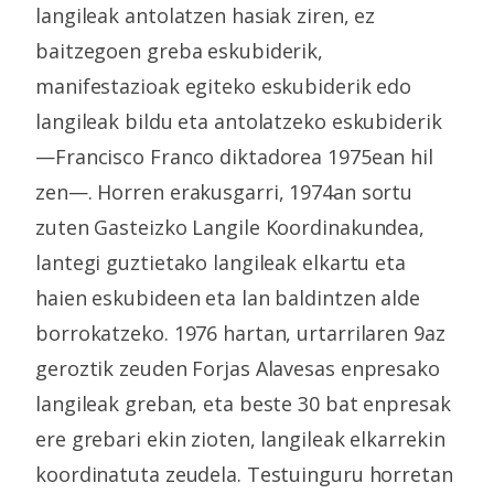
langileak antolatzen hasiak ziren, ez
baitzegoen greba eskubiderik,
manifestazioak egiteko eskubiderik edo
langileak bildu eta antolatzeko eskubiderik
—Francisco Franco diktadorea 1975ean hil
zen—. Horren erakusgarri, 1974an sortu
zuten Gasteizko Langile Koordinakundea,
lantegi guztietako langileak elkartu eta
haien eskubideen eta lan baldintzen alde
borrokatzeko. 1976 hartan, urtarrilaren 9az
geroztik zeuden Forjas Alavesas enpresako
langileak greban, eta beste 30 bat enpresak
ere grebari ekin zioten, langileak elkarrekin
koordinatuta zeudela. Testuinguru horretan