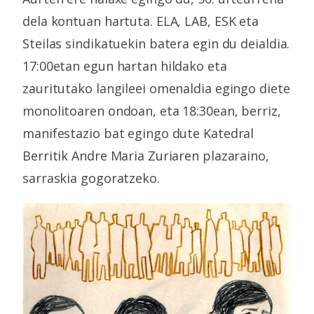
dela kontuan hartuta. ELA, LAB, ESK eta
Steilas sindikatuekin batera egin du deialdia.
17:00etan egun hartan hildako eta
zauritutako langileei omenaldia egingo diete
monolitoaren ondoan, eta 18:30ean, berriz,
manifestazio bat egingo dute Katedral
Berritik Andre Maria Zuriaren plazaraino,
sarraskia gogoratzeko.