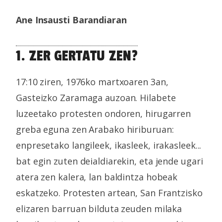
Ane Insausti Barandiaran
1. ZER GERTATU ZEN?
17:10 ziren, 1976ko martxoaren 3an,
Gasteizko Zaramaga auzoan. Hilabete
luzeetako protesten ondoren, hirugarren
greba eguna zen Arabako hiriburuan:
enpresetako langileek, ikasleek, irakasleek...
bat egin zuten deialdiarekin, eta jende ugari
atera zen kalera, lan baldintza hobeak
eskatzeko. Protesten artean, San Frantzisko
elizaren barruan bilduta zeuden milaka