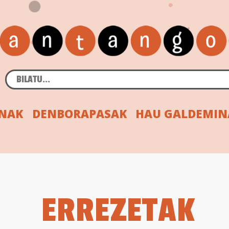
INAK
DENBORAPASAK
HAU GALDEMIN
ERREZETAK