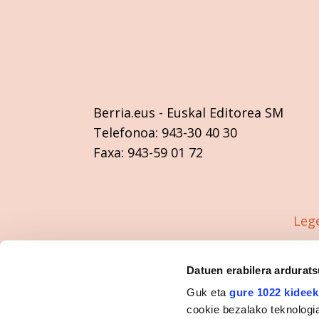
Berria.eus
- Euskal Editorea SM
Telefonoa:
943-30 40 30
Faxa:
943-59 01 72
Leg
Datuen erabilera ardurat
Guk eta
gure 1022 kideek
cookie bezalako teknologia