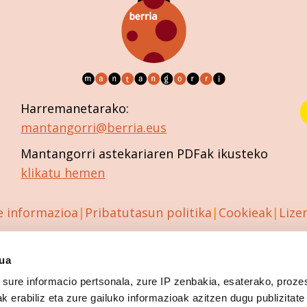
Harremanetarako:
mantangorri@berria.eus
Mantangorri astekariaren PDFak ikusteko
klikatu hemen
e informazioa
Pribatutasun politika
Cookieak
Lize
sua
sure informacio pertsonala, zure IP zenbakia, esaterako, proze
k erabiliz eta zure gailuko informazioak azitzen dugu publizitate