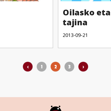
Oilasko eta
tajina
2013-09-21
‹
1
2
3
›