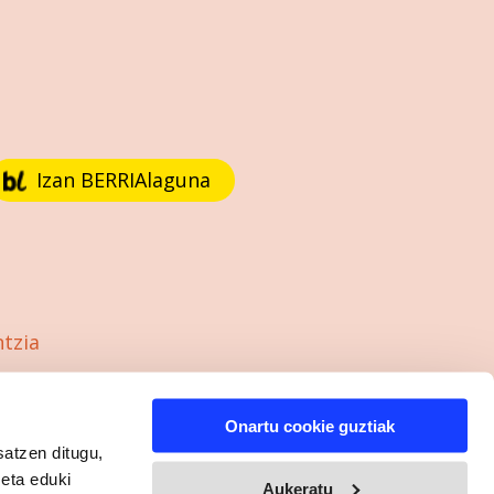
Izan BERRIAlaguna
ntzia
Onartu cookie guztiak
satzen ditugu,
 eta eduki
Aukeratu