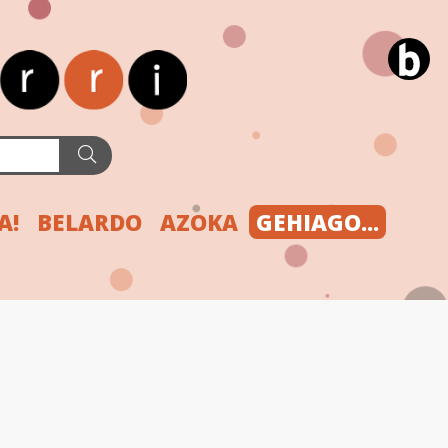
A!
BELARDO
AZOKA
GEHIAGO...