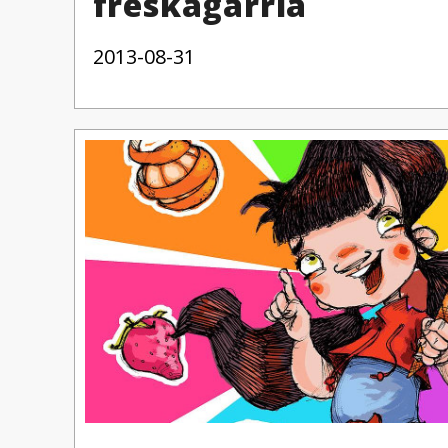
freskagarria
2013-08-31