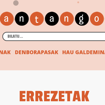
INAK
DENBORAPASAK
HAU GALDEMIN
ERREZETAK