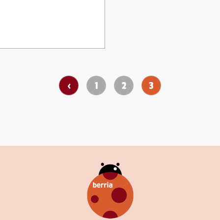
‹
1
2
3