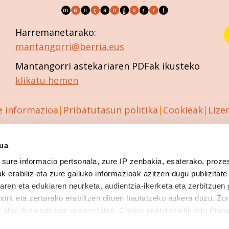
Harremanetarako:
mantangorri@berria.eus
Mantangorri astekariaren PDFak ikusteko
klikatu hemen
e informazioa
Pribatutasun politika
Cookieak
Lize
sua
sure informacio pertsonala, zure IP zenbakia, esaterako, proze
k erabiliz eta zure gailuko informazioak azitzen dugu publizitate
tearen eta edukiaren neurketa, audientzia-ikerketa eta zerbitzuen
nork eta zertarako erabiltzen dituen hautatzeko aukera duzu. Z
 ahal duzu edozein momentutan, Cookie deklaraziotik edo Priva