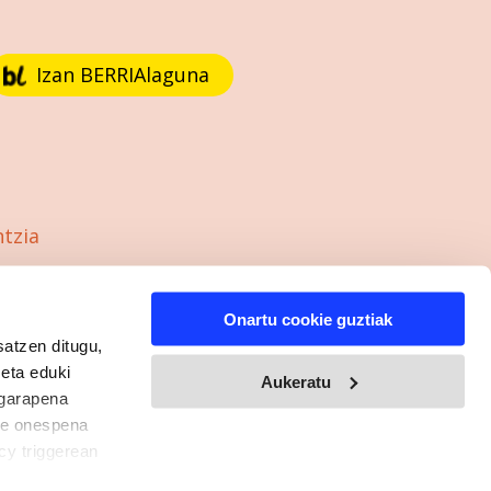
Izan BERRIAlaguna
ntzia
Onartu cookie guztiak
satzen ditugu,
 eta eduki
Aukeratu
 garapena
ure onespena
cy triggerean