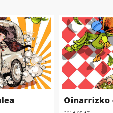
alea
Oinarrizko