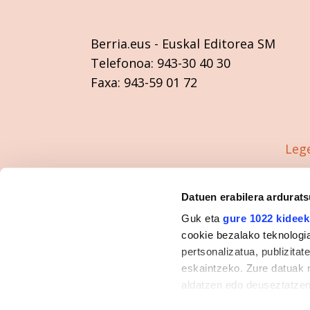
Berria.eus
- Euskal Editorea SM
Telefonoa:
943-30 40 30
Faxa:
943-59 01 72
Leg
Datuen erabilera ardurat
Guk eta
gure 1022 kideek
cookie bezalako teknologia
pertsonalizatua, publizita
eskaintzeko. Zure datuak 
aldatzen edo deuseztatzen
klikatuz.