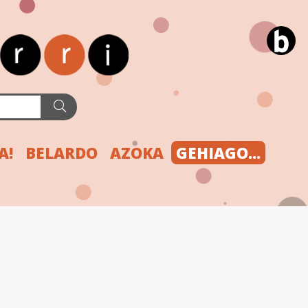
A!
BELARDO
AZOKA
GEHIAGO...