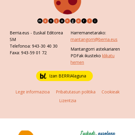
Berria.eus
- Euskal Editorea
Harremanetarako:
SM
mantangorri@berria.eus
Telefonoa:
943-30 40 30
Mantangorri astekariaren
Faxa:
943-59 01 72
PDFak ikusteko
klikatu
hemen
Izan BERRIAlaguna
Lege informazioa
Pribatutasun politika
Cookieak
Lizentzia