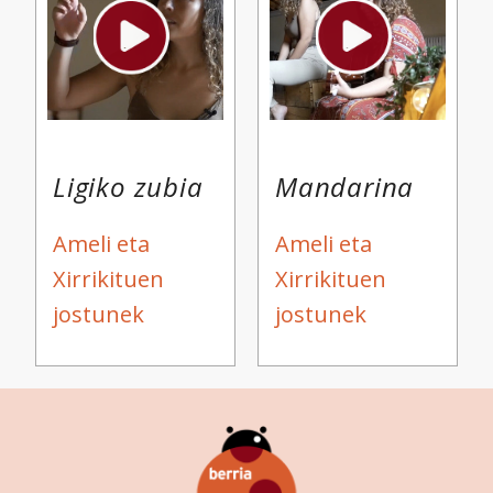
Find out more about how your personal data is processed
and set your preferences in the
details section
.
Webgune honek cookie propioak eta hirugarrenen cookie-
fitxategiak erabiltzen ditu. Zure esperientzia eta
zerbitzuak hobetzeko asmoz, cookie teknologiaz
Ligiko zubia
Mandarina
baliatzen gara. Ohar hau onartuz gero, teknologia hori
erabiltzeko baimen esplizitua ematen diguzu.
Gehiago
irakurri
Ameli eta
Ameli eta
Xirrikituen
Xirrikituen
jostunek
jostunek