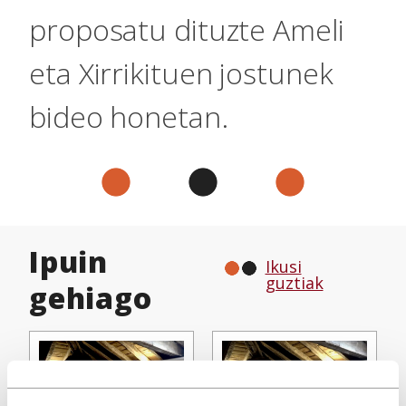
proposatu dituzte Ameli
eta Xirrikituen jostunek
bideo honetan.
Ipuin
Ikusi
guztiak
gehiago