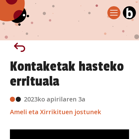
Kontaketak hasteko
errituala
2023ko apirilaren 3a
Ameli eta Xirrikituen jostunek