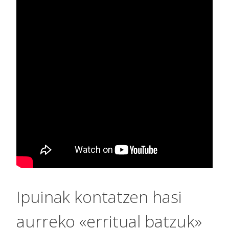
Ipuinak kontatzen hasi
aurreko «erritual batzuk»