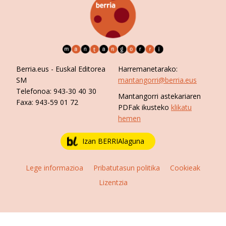
Berria.eus
- Euskal Editorea
Harremanetarako:
SM
mantangorri@berria.eus
Telefonoa:
943-30 40 30
Mantangorri astekariaren
Faxa:
943-59 01 72
PDFak ikusteko
klikatu
hemen
Izan BERRIAlaguna
Lege informazioa
Pribatutasun politika
Cookieak
Lizentzia