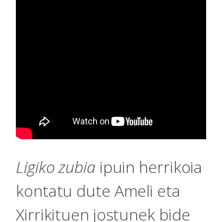
Ligiko zubia
ipuin herrikoia
kontatu dute Ameli eta
Xirrikituen jostunek bide