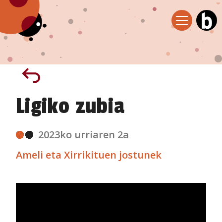
Ligiko zubia
2023ko urriaren 2a
Ameli eta Xirrikituen jostunek