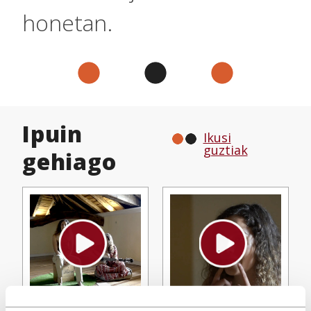
honetan.
Ipuin
Ikusi
guztiak
gehiago