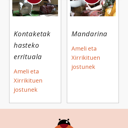
specific characteristics (fingerprinting)
Find out more about how your personal data is processed
and set your preferences in the
details section
.
Webgune honek cookie propioak eta hirugarrenen cookie-
Kontaketak
Mandarina
fitxategiak erabiltzen ditu. Zure esperientzia eta
hasteko
zerbitzuak hobetzeko asmoz, cookie teknologiaz
Ameli eta
baliatzen gara. Ohar hau onartuz gero, teknologia hori
errituala
Xirrikituen
erabiltzeko baimen esplizitua ematen diguzu.
Gehiago
irakurri
jostunek
Ameli eta
Xirrikituen
jostunek