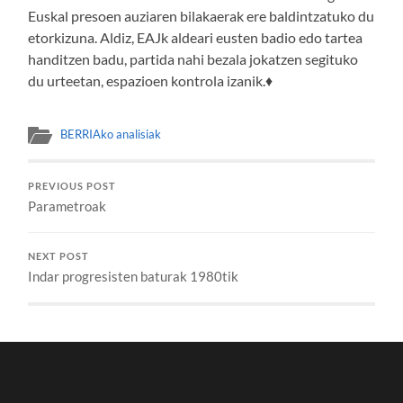
Euskal presoen auziaren bilakaerak ere baldintzatuko du
etorkizuna. Aldiz, EAJk aldeari eusten badio edo tartea
handitzen badu, partida nahi bezala jokatzen segituko
du urteetan, espazioen kontrola izanik.♦
BERRIAko analisiak
PREVIOUS POST
Parametroak
NEXT POST
Indar progresisten baturak 1980tik