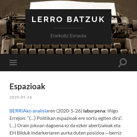
LERRO BATZUK
Enekoitz Esnaola
Toggle
Toggle
search
mobile
field
menu
Espazioak
2020-05-26
BERRIAko analisia
ren (2020-5-26)
laburpena
: Iñigo
Errejon: “(…) Politikan espazioak ere sortu egiten dira”.
(…) Orain jokoan dagoena ez da ezker abertzaleak eta
EH Bilduk indarkeriaren aurka duten posizioa —berriz