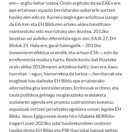
ere— argitu behar izatea. Orain argituko da ea EAEn ere
epe ertainean espazio berrietarako aukerarik sortzen
hasiko den edo ez. Aurrera begira garrantzitsua izango
da EAJren eta EH Bilduren arteko aldea handituko-
mantenduko edo murriztuko den ikustea. 2012ko
bozetan sei aulkiko diferentzia egon zen: EAJk 27, EH
Bilduk 21. Hala ere, garai haiengatik —2011ko
tsunamiaren
efektua oraindik, eta artean ETA—, ezin da
erreferentzia modura hartu. Beste kontu bat litzateke
orain aldea 2012koaren antzekoa balitz. Izan ere, kasu
horretan —egun, hamarrekoa da tartea—, herritarrak eta
eragileak has daitezke EH Bildu epe ertainerako
alternatiba gisa kontsideratzen. Erritmoak erritmo, eta
taula politikoa gehiago mugiarazteko eraldaketa
sozialaren agenda ere prozesu subiranistan kokatuz,
espazioak sortzen jarraitzeko egokiera onean legoke EH
Bildu. Jesus Egigurenek duela hiru hilabete BERRIAn
iragarri zuen 2023ko udal hauteskundeen ondoren
hasiko direla EH Bildu eta PSE itun lokal batzuk egiten.