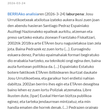
2026-03-24
BERRIAko analisia
ren (2026-3-24)
laburpena
: Josu
Urrutikoetxeak atxilotua izateko aukera ikusi zuen joan
den abendu hasieran Santiago Pedraz Espainiako
Auzitegi Nazionaleko epaileak aurkitu, atzeman eta
preso sartzeko eskatu zionean Frantziako Fiskaltzari,
2002tik 2018ra arte ETAren buru nagusietakoa izan zela
jota. Baina Pedrazek ez zuen lortu (…). Euroagindu
eskaera denez, Parisko epaimahaiak formari begiratuko
dio erabakia hartzeko, ea teknikoki ongi egina den, baina
auzia funtsean politikoa da. (…) Espainiako Estatuko
botere faktikoek ETAren ibilbidearen ikurtzat daukate
Josu Urrutikoetxea, eta garaikur hori erdietsi nahian
dabiltza. 2002an berriro ihes egin eta ETAren desegitea
baino lehen ez zuen lortu Poliziak atzematea. Libre
ikusten dute, (Ipar) Euskal Herrian bizitza publikoa
eginez, eta tarteka jendaurrean mintzatuz, eta min
handia ematen die horrek denak. (…) Pedrazen oraingo