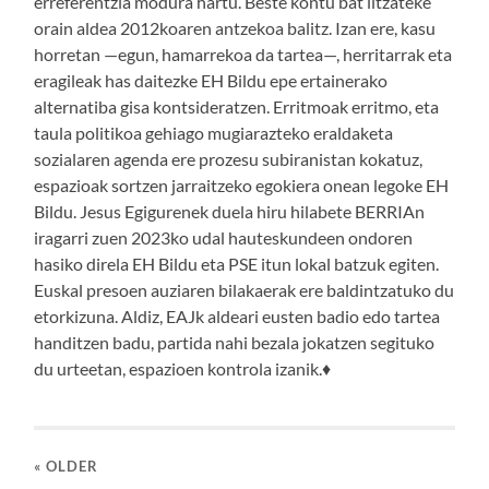
erreferentzia modura hartu. Beste kontu bat litzateke
orain aldea 2012koaren antzekoa balitz. Izan ere, kasu
horretan —egun, hamarrekoa da tartea—, herritarrak eta
eragileak has daitezke EH Bildu epe ertainerako
alternatiba gisa kontsideratzen. Erritmoak erritmo, eta
taula politikoa gehiago mugiarazteko eraldaketa
sozialaren agenda ere prozesu subiranistan kokatuz,
espazioak sortzen jarraitzeko egokiera onean legoke EH
Bildu. Jesus Egigurenek duela hiru hilabete BERRIAn
iragarri zuen 2023ko udal hauteskundeen ondoren
hasiko direla EH Bildu eta PSE itun lokal batzuk egiten.
Euskal presoen auziaren bilakaerak ere baldintzatuko du
etorkizuna. Aldiz, EAJk aldeari eusten badio edo tartea
handitzen badu, partida nahi bezala jokatzen segituko
du urteetan, espazioen kontrola izanik.♦
« OLDER