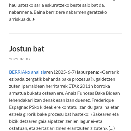
hau ustezko saria eskuratzeko beste saio bat da,
nabarmena. Baina berriz ere nabarmen geratzeko
arriskua du.♦
Jostun bat
2025-06-07
BERRIAko analisia
ren (2025-6-7)
laburpena
: «Gerrarik
ez bada, zergatik behar da bake prozesua?», galdetzen
zuten Iparraldean herritarrek ETAk 2011n borroka
armatua bukatu ostean ere, Anaiz Funosas Bake Bidean
lehendakari izan denak esan izan duenez. Frederique
Espagnac PSko kideak ere kontatu izan du garai haietan
ez zela girorik bake prozesu bat hasteko: «Bakearen eta
bizikidetzaren gaia aipatzen zenien lagunei-eta
ostatuan, eta zertaz ari zinen erantzuten zizuten». (…)