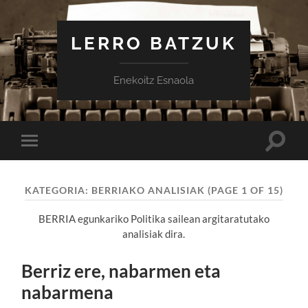
LERRO BATZUK
Enekoitz Esnaola
Toggle
Toggle
search
mobile
field
menu
KATEGORIA:
BERRIAKO ANALISIAK
(PAGE 1 OF 15)
BERRIA egunkariko Politika sailean argitaratutako
analisiak dira.
Berriz ere, nabarmen eta
nabarmena