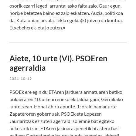
osorik ezarri legedi arrunta; asko falta zaio. Gaur egun,
horixe betetzea baino ez zaio eskatzen. Auzia, politikoa
da, Katalunian bezala. Tekla egokia(k) jotzea da kontua.
Etxebeherek-eta jo zuten.♦
Aiete, 10 urte (VI). PSOEren
agerraldia
2021-10-19
PSOEk ere egin du ETAren jarduera armatuaren betiko
bukaeraren 10. urteurreneko ekitaldia, gaur, Gernikako
juntetxean. Honatx hiru apunte.
1:
orain hamar urte
Zapateroren gobernuak, PSOEk eta Lopezen
Jaurlaritzak ez zuten agerraldi solemne bat egiteko
aukerarik izan, ETAren jakinarazpenetik bi astera hasi
baitzen Gorteetarako hauteskunde kanpaina, alderdi