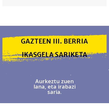
GAZTEEN III. BERRIA
IKASGELA SARIKETA
Aurkeztu zuen
lana, eta irabazi
saria.