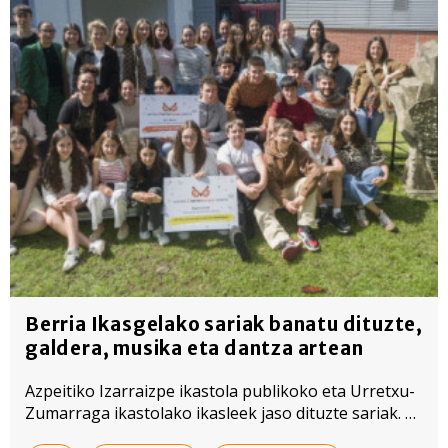
Berria Ikasgelako sariak banatu dituzte,
galdera, musika eta dantza artean
Azpeitiko Izarraizpe ikastola publikoko eta Urretxu-
Zumarraga ikastolako ikasleek jaso dituzte sariak. La
Basu abeslaria izan da ekitaldian, eta ikasleek