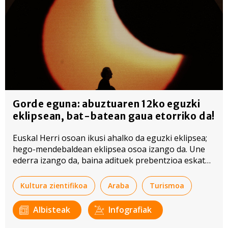
Gorde eguna: abuztuaren 12ko eguzki
eklipsean, bat-batean gaua etorriko da!
Euskal Herri osoan ikusi ahalko da eguzki eklipsea;
hego-mendebaldean eklipsea osoa izango da. Une
ederra izango da, baina adituek prebentzioa eskatu
diete instituzioei eta herritarrei.
Kultura zientifikoa
Araba
Turismoa
Albisteak
Infografiak