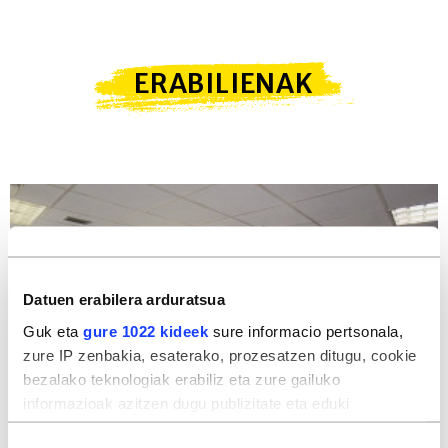
ERABILIENAK
Datuen erabilera arduratsua
Guk eta
gure 1022 kideek
sure informacio pertsonala,
zure IP zenbakia, esaterako, prozesatzen ditugu, cookie
bezalako teknologiak erabiliz eta zure gailuko
informazioak azitzen dugu publizitate eta eduki
pertsonalizatua, publizitatearen eta edukiaren neurketa,