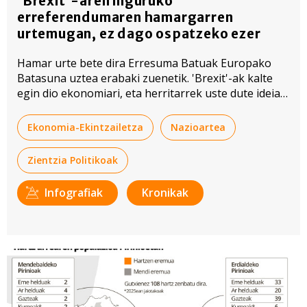
'Brexit'-aren inguruko
erreferendumaren hamargarren
urtemugan, ez dago ospatzeko ezer
Hamar urte bete dira Erresuma Batuak Europako
Batasuna uztea erabaki zuenetik. 'Brexit'-ak kalte
egin dio ekonomiari, eta herritarrek uste dute ideia
txarra izan zela.
Ekonomia-Ekintzailetza
Nazioartea
Zientzia Politikoak
Infografiak
Kronikak