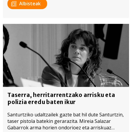
Albisteak
Taserra, herritarrentzako arrisku eta
polizia eredu baten ikur
Santurtziko udaltzailek gazte bat hil dute Santurtzin,
taser pistola batekin gerarazita. Mireia Salazar
Gabarrok arma horien ondorioez eta arriskuaz