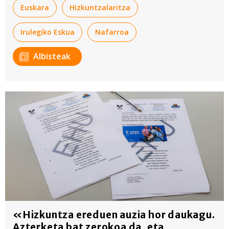
Euskara
Hizkuntzalaritza
Irulegiko Eskua
Nafarroa
Albisteak
«Hizkuntza ereduen auzia hor daukagu.
Azterketa bat zerokoa da, eta