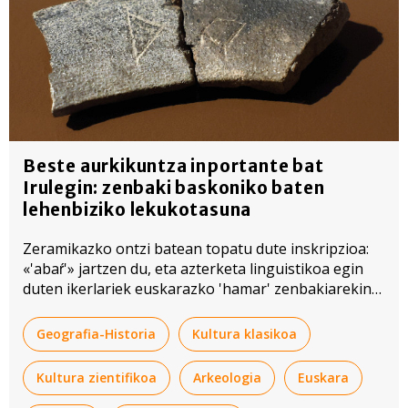
Beste aurkikuntza inportante bat
Irulegin: zenbaki baskoniko baten
lehenbiziko lekukotasuna
Zeramikazko ontzi batean topatu dute inskripzioa:
«'abaŕ'» jartzen du, eta azterketa linguistikoa egin
duten ikerlariek euskarazko 'hamar' zenbakiarekin
lotu dute.
Geografia-Historia
Kultura klasikoa
Kultura zientifikoa
Arkeologia
Euskara