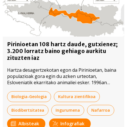
Pirinioetan 108 hartz daude, gutxienez;
3.200 lorratz baino gehiago aurkitu
zituzten iaz
Hartza desagertzekotan egon da Pirinioetan, baina
populazioak gora egin du azken urteotan,
Esloveniatik ekarritako animaliei esker. 1996an
askatu zituzten lehenengo biak, duela 30 urte.
Biologia-Geologia
Kultura zientifikoa
Biodibertsitatea
Ingurumena
Nafarroa
Albisteak
Infografiak