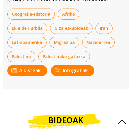
desplazatutakoak baino.
Geografia-Historia
Afrika
Ekialde Hurbila
Giza eskubideak
Iran
Latinoamerika
Migrazioa
Nazioartea
Palestina
Palestinako gatazka
Albisteak
Infografiak
BIDEOAK