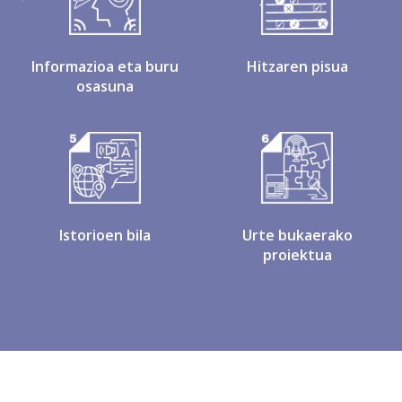
Informazioa eta buru
Hitzaren pisua
osasuna
Istorioen bila
Urte bukaerako
proiektua