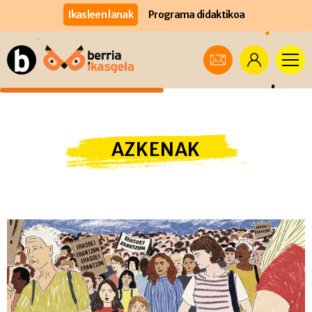
Ikasleen lanak
Programa didaktikoa
AZKENAK