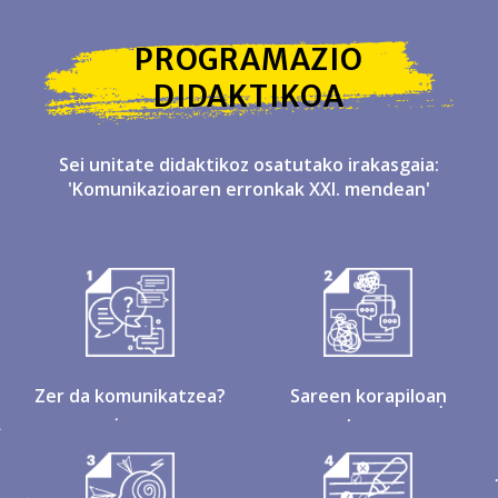
PROGRAMAZIO
DIDAKTIKOA
Sei unitate didaktikoz osatutako irakasgaia:
'Komunikazioaren erronkak XXI. mendean'
Zer da komunikatzea?
Sareen korapiloan