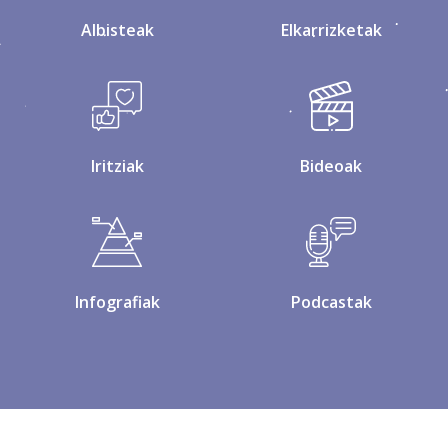
Albisteak
Elkarrizketak
Iritziak
Bideoak
Infografiak
Podcastak