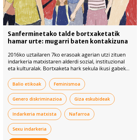
Sanferminetako talde bortxaketatik
hamar urte: mugarri baten kontakizuna
2016ko uztailaren 7ko erasoak agerian utzi zituen
indarkeria matxistaren alderdi sozial, instituzional
eta kulturalak. Bortxaketa hark sekula ikusi gabeko
erreakzioa eragin zuen gizartean.
Balio etikoak
Feminismoa
Genero diskriminazioa
Giza eskubideak
Indarkeria matxista
Nafarroa
Sexu indarkeria