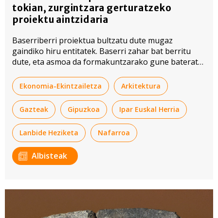
tokian, zurgintzara gerturatzeko
proiektu aintzidaria
Baserriberri proiektua bultzatu dute mugaz
gaindiko hiru entitatek. Baserri zahar bat berritu
dute, eta asmoa da formakuntzarako gune bateratu
bat sortzea.
Ekonomia-Ekintzailetza
Arkitektura
Gazteak
Gipuzkoa
Ipar Euskal Herria
Lanbide Heziketa
Nafarroa
Albisteak