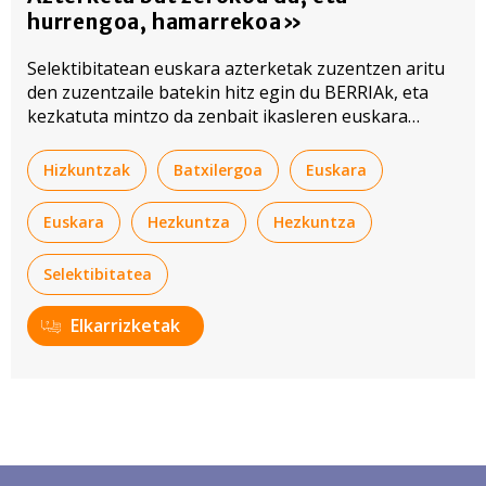
hurrengoa, hamarrekoa»
Selektibitatean euskara azterketak zuzentzen aritu
den zuzentzaile batekin hitz egin du BERRIAk, eta
kezkatuta mintzo da zenbait ikasleren euskara
mailaz: «Argi dago sistemak nonbaiten huts egiten
duela».
Hizkuntzak
Batxilergoa
Euskara
Euskara
Hezkuntza
Hezkuntza
Selektibitatea
Elkarrizketak