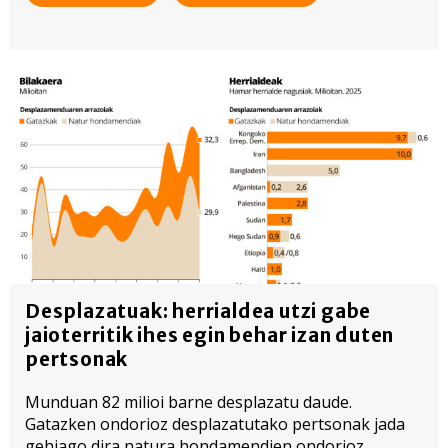
Desplazatuak: herrialdea utzi gabe
jaioterritik ihes egin behar izan duten
pertsonak
Munduan 82 milioi barne desplazatu daude.
Gatazken ondorioz desplazatutako pertsonak jada
gehiago dira natura hondamendien ondorioz