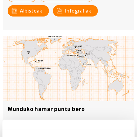
Albisteak
Infografiak
Munduko hamar puntu bero
Urte berriarekin batera nabarmendu beharreko hainbat
gertakari izan dira munduan, bata bestearen atzetik. Aditu
batzuen arabera, nazioarteko 'statu quo'-a aldatzen ari da.