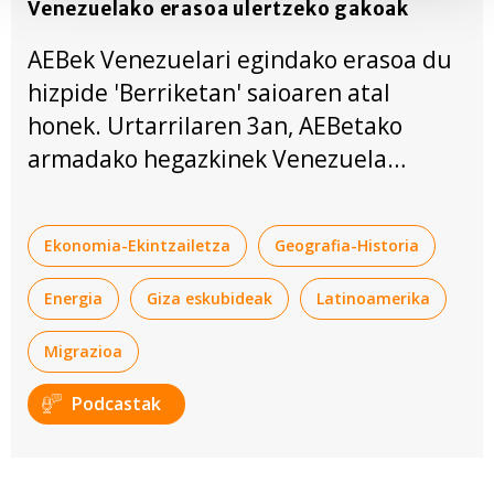
Venezuelako erasoa ulertzeko gakoak
Find out more about how your personal data is processed
and set your preferences in the
details section
.
AEBek Venezuelari egindako erasoa du
hizpide 'Berriketan' saioaren atal
Webgune honek cookie propioak eta hirugarrenen cookie-
honek. Urtarrilaren 3an, AEBetako
fitxategiak erabiltzen ditu. Zure esperientzia eta
zerbitzuak hobetzeko asmoz, cookie teknologiaz
armadako hegazkinek Venezuela
baliatzen gara. Ohar hau onartuz gero, teknologia hori
bonbardatu zuten, eta Nicolas Maduro
erabiltzeko baimen esplizitua ematen diguzu.
Gehiago
presidentea eta haren emazte Cilia
irakurri
Ekonomia-Ekintzailetza
Geografia-Historia
Flores bahitu.
Energia
Giza eskubideak
Latinoamerika
Migrazioa
Podcastak