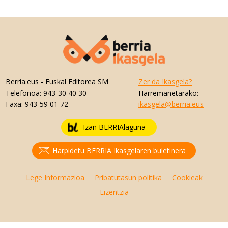
Berria.eus
- Euskal Editorea SM
Zer da Ikasgela?
Telefonoa:
943-30 40 30
Harremanetarako:
Faxa:
943-59 01 72
ikasgela@berria.eus
Izan BERRIAlaguna
Harpidetu BERRIA Ikasgelaren buletinera
Lege Informazioa
Pribatutasun politika
Cookieak
Lizentzia