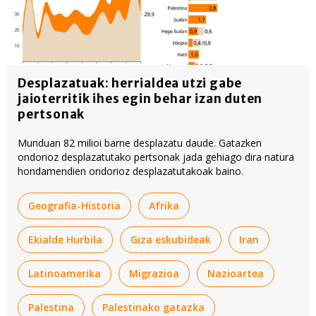
Desplazatuak: herrialdea utzi gabe
jaioterritik ihes egin behar izan duten
pertsonak
Munduan 82 milioi barne desplazatu daude. Gatazken
ondorioz desplazatutako pertsonak jada gehiago dira natura
hondamendien ondorioz desplazatutakoak baino.
Geografia-Historia
Afrika
Ekialde Hurbila
Giza eskubideak
Iran
Latinoamerika
Migrazioa
Nazioartea
Palestina
Palestinako gatazka