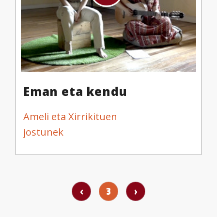
Eman eta kendu
Ameli eta Xirrikituen
jostunek
‹
3
›