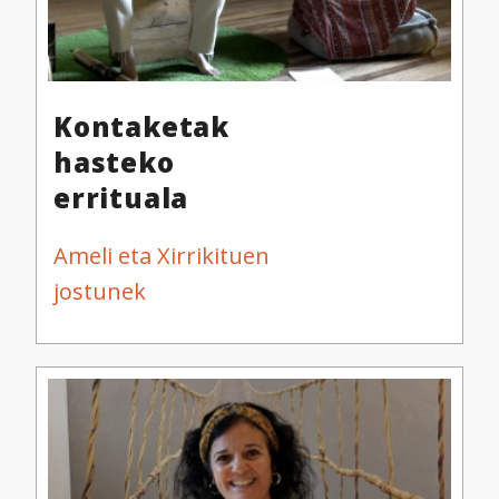
Kontaketak
hasteko
errituala
Ameli eta Xirrikituen
jostunek