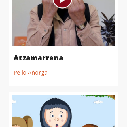
Atzamarrena
Pello Añorga