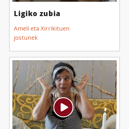
Ligiko zubia
Ameli eta Xirrikituen
jostunek