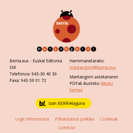
Berria.eus
- Euskal Editorea
Harremanetarako:
SM
mantangorri@berria.eus
Telefonoa:
943-30 40 30
Mantangorri astekariaren
Faxa:
943-59 01 72
PDFak ikusteko
klikatu
hemen
Izan BERRIAlaguna
Lege informazioa
Pribatutasun politika
Cookieak
Lizentzia