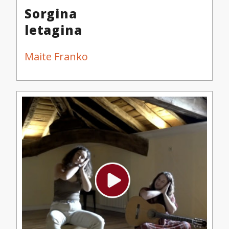
Sorgina
letagina
Maite Franko