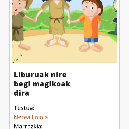
Liburuak nire
begi magikoak
dira
Testua:
Nerea Loiola
Marrazkia: