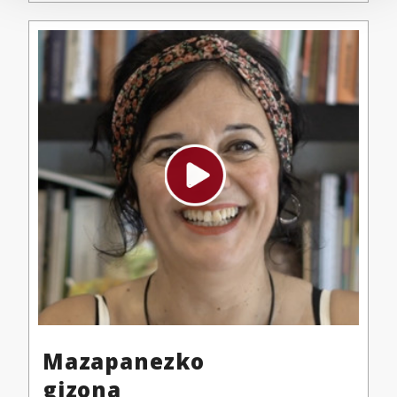
Identify your device by actively scanning it for
specific characteristics (fingerprinting)
Find out more about how your personal data is processed
and set your preferences in the
details section
.
Webgune honek cookie propioak eta hirugarrenen cookie-
fitxategiak erabiltzen ditu. Zure esperientzia eta
zerbitzuak hobetzeko asmoz, cookie teknologiaz
baliatzen gara. Ohar hau onartuz gero, teknologia hori
erabiltzeko baimen esplizitua ematen diguzu.
Gehiago
irakurri
Mazapanezko
gizona